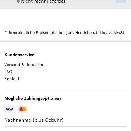
Nicht mehr lieferbar
Verfügbarkeit
1
Preisgruppe
:
42
Ersatzteilinformationen
*
Unverbindliche Preisempfehlung des Herstellers inklusive MwSt
Verwendungsnachweis
In Darstellung zeigen
Kundenservice
Versand & Retouren
FAQ
Kontakt
79,98 €*
*
Unverbindliche Preisempfehlung des
Mögliche Zahlungsoptionen
Herstellers inklusive MwSt
Zum Warenkorb hinzufügen
Nachnahme (plus Gebühr)