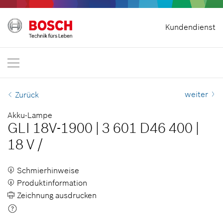
Vertrag widerrufen
Kundendienst
Bosch Professional
Kontakt
Österreich
DE
weiter
Zurück
Akku-Lampe
GLI 18V-1900
|
3 601 D46 400
|
18 V
/
Schmierhinweise
Produktinformation
Zeichnung ausdrucken