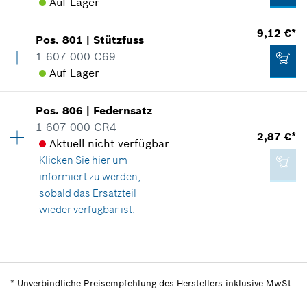
Auf Lager
Verfügbarkeit
1
9,12 €*
Pos
.
801
|
Stützfuss
Preisgruppe
:
29
1 607 000 C69
Ersatzteilinformationen
Auf Lager
Verwendungsnachweis
In Darstellung zeigen
Pos
.
806
|
Federnsatz
Verfügbarkeit
1
1 607 000 CR4
Preisgruppe
:
23
2,87 €*
Aktuell nicht verfügbar
Ersatzteilinformationen
Klicken Sie hier
um
Verwendungsnachweis
informiert zu werden,
In Darstellung zeigen
18,86 €*
sobald das Ersatzteil
*
Unverbindliche Preisempfehlung des
wieder verfügbar ist.
Herstellers inklusive MwSt
Verfügbarkeit
1
Zum Warenkorb hinzufügen
9,12 €*
Preisgruppe
:
15
Ersatzteilinformationen
*
Unverbindliche Preisempfehlung des Herstellers inklusive MwSt
*
Unverbindliche Preisempfehlung des
Verwendungsnachweis