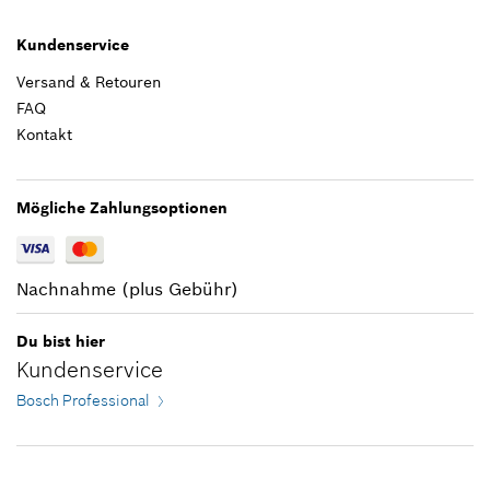
Herstellers inklusive MwSt
In Darstellung zeigen
Kundenservice
Zum Warenkorb hinzufügen
Versand & Retouren
FAQ
Kontakt
2,87 €*
*
Unverbindliche Preisempfehlung des
Mögliche Zahlungsoptionen
Herstellers inklusive MwSt
Zum Warenkorb hinzufügen
Nachnahme (plus Gebühr)
Du bist hier
Kundenservice
Bosch Professional