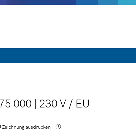
F75 000
|
230 V
/
EU
Zeichnung ausdrucken