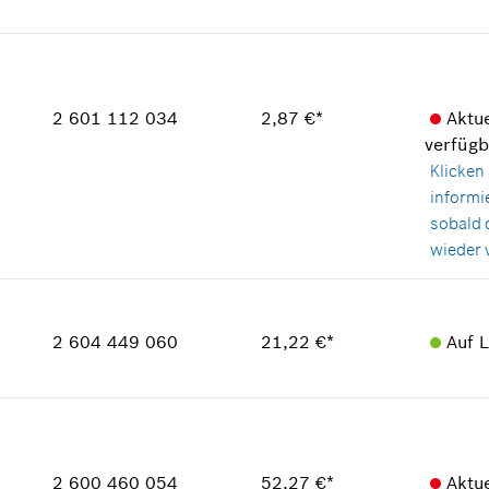
Verwendungsnachweis
Verfügbarkeit
In Darstellung zeigen
1
Preisgruppe
:
14
Ersatzteilinformationen
2 601 112 034
2,87 €*
Aktue
Verwendungsnachweis
verfügb
In Darstellung zeigen
Klicken 
informi
sobald 
wieder v
Verfügbarkeit
1
Preisgruppe
:
15
2 604 449 060
21,22 €*
Auf 
Ersatzteilinformationen
Verwendungsnachweis
In Darstellung zeigen
Verfügbarkeit
2
Preisgruppe
:
30
Ersatzteilinformationen
2 600 460 054
52,27 €*
Aktue