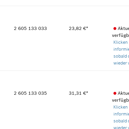
Verwendungsnachweis
Verfügbarkeit
In Darstellung zeigen
1
Preisgruppe
:
41
Ersatzteilinformationen
2 605 133 033
23,82 €*
Aktue
Verwendungsnachweis
verfügb
In Darstellung zeigen
Klicken 
informi
sobald 
wieder v
Verfügbarkeit
1
Preisgruppe
:
31
Ersatzteilinformationen
2 605 133 035
31,31 €*
Aktue
Verwendungsnachweis
verfügb
In Darstellung zeigen
Klicken 
informi
sobald 
wieder v