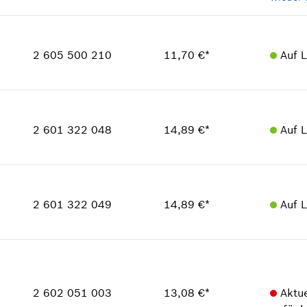
Verfügbarkeit
1
Preisgruppe
:
33
2 605 500 210
11,70 €*
Auf 
Ersatzteilinformationen
Verwendungsnachweis
In Darstellung zeigen
Verfügbarkeit
1
Preisgruppe
:
25
2 601 322 048
14,89 €*
Auf 
Ersatzteilinformationen
Verwendungsnachweis
Verfügbarkeit
In Darstellung zeigen
1
Preisgruppe
:
27
2 601 322 049
14,89 €*
Auf 
Ersatzteilinformationen
Verwendungsnachweis
Verfügbarkeit
In Darstellung zeigen
1
Preisgruppe
:
27
Ersatzteilinformationen
2 602 051 003
13,08 €*
Aktue
Verwendungsnachweis