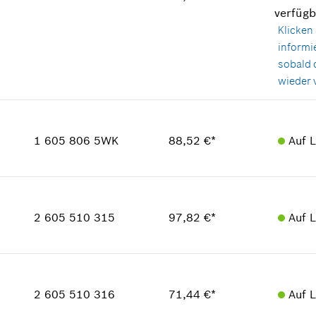
Verwendungsnachweis
verfügb
In Darstellung zeigen
Klicken 
informi
sobald 
wieder v
Verfügbarkeit
1
Preisgruppe
:
38
1 605 806 5WK
88,52 €*
Auf 
Ersatzteilinformationen
Verwendungsnachweis
In Darstellung zeigen
Verfügbarkeit
1
Preisgruppe
:
43
2 605 510 315
97,82 €*
Auf 
Ersatzteilinformationen
Verwendungsnachweis
Verfügbarkeit
In Darstellung zeigen
1
Preisgruppe
:
44
2 605 510 316
71,44 €*
Auf 
Ersatzteilinformationen