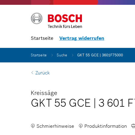
Startseite
Vertrag widerrufen
Startseite
Suche
GKT 55 GCE | 3601F75000
Zurück
Kreissäge
GKT 55 GCE
|
3 601 
Schmierhinweise
Produktinformation