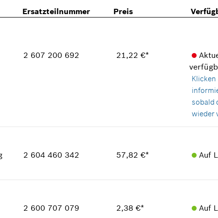
Ersatzteilnummer
Preis
Verfüg
2 607 200 692
21,22 €*
Aktue
verfügb
Klicken 
informi
sobald 
wieder v
Verfügbarkeit
1
Preisgruppe
:
30
g
2 604 460 342
57,82 €*
Auf 
Ersatzteilinformationen
Verwendungsnachweis
In Darstellung zeigen
Verfügbarkeit
1
Preisgruppe
:
39
2 600 707 079
2,38 €*
Auf 
Ersatzteilinformationen