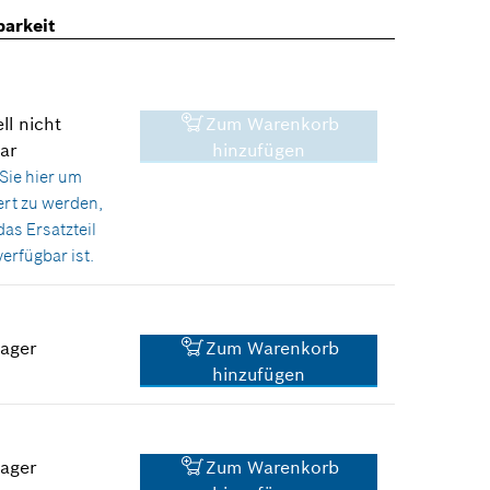
barkeit
ll nicht
Zum Warenkorb
ar
hinzufügen
Sie hier
um
ert zu werden,
das Ersatzteil
erfügbar ist.
Lager
Zum Warenkorb
hinzufügen
21,22 €*
*
Unverbindliche
Preisempfehlung des
Lager
Zum Warenkorb
Herstellers inklusive MwSt