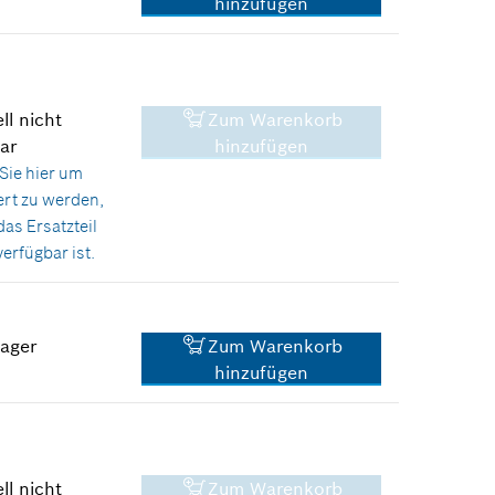
hinzufügen
57,82 €*
*
Unverbindliche
Preisempfehlung des
Herstellers inklusive MwSt
ll nicht
Zum Warenkorb
2,38 €*
ar
hinzufügen
Sie hier
um
*
Unverbindliche
ert zu werden,
Preisempfehlung des
das Ersatzteil
Herstellers inklusive MwSt
erfügbar ist.
Lager
Zum Warenkorb
hinzufügen
2,87 €*
*
Unverbindliche
Preisempfehlung des
Herstellers inklusive MwSt
ll nicht
Zum Warenkorb