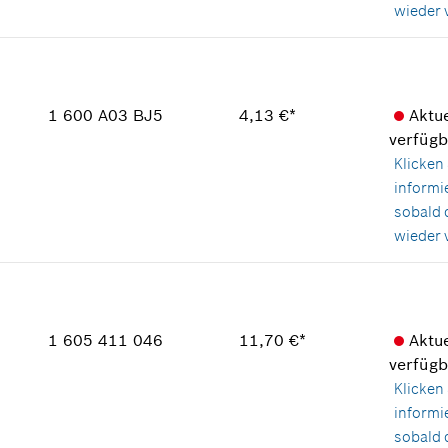
wieder v
Verfügbarkeit
1
Preisgruppe
:
11
Ersatzteilinformationen
1 600 A03 BJ5
4,13 €*
Aktue
Verwendungsnachweis
verfügb
In Darstellung zeigen
Klicken 
informi
sobald 
wieder v
Verfügbarkeit
1
Preisgruppe
:
17
Ersatzteilinformationen
1 605 411 046
11,70 €*
Aktue
Verwendungsnachweis
verfügb
In Darstellung zeigen
Klicken 
informi
sobald 