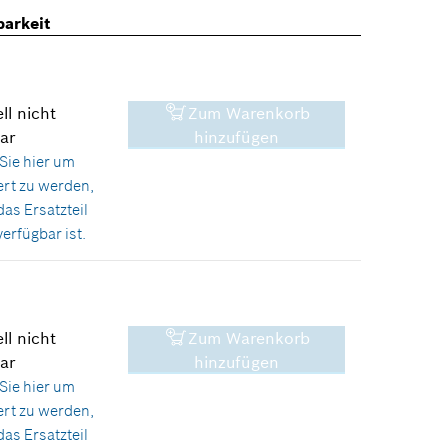
barkeit
ll nicht
Zum Warenkorb
ar
hinzufügen
Sie hier
um
ert zu werden,
das Ersatzteil
erfügbar ist.
ll nicht
Zum Warenkorb
5,64 €*
ar
hinzufügen
Sie hier
um
*
Unverbindliche
ert zu werden,
Preisempfehlung des
das Ersatzteil
Herstellers inklusive MwSt