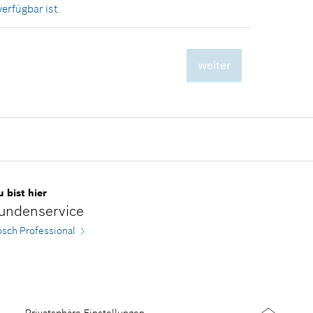
erfügbar ist.
weiter
11,70 €*
*
Unverbindliche
Preisempfehlung des
Herstellers inklusive MwSt
 bist hier
undenservice
sch Professional