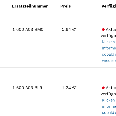
Ersatzteilnummer
Preis
Verfüg
1 600 A03 BM0
5,64 €*
Aktue
verfügb
Klicken 
informi
sobald 
wieder v
Verfügbarkeit
1
Preisgruppe
:
19
Ersatzteilinformationen
1 600 A03 BL9
1,24 €*
Aktue
Verwendungsnachweis
verfügb
In Darstellung zeigen
Klicken 
informi
sobald 