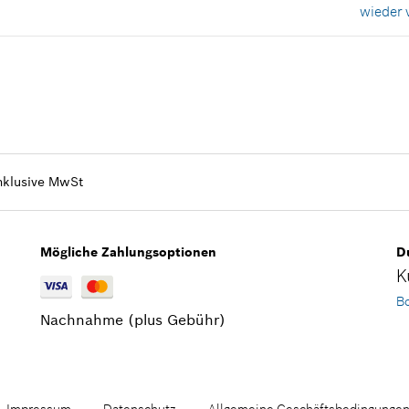
wieder v
Verfügbarkeit
1
Preisgruppe
:
25
Ersatzteilinformationen
Verwendungsnachweis
In Darstellung zeigen
nklusive MwSt
Mögliche Zahlungsoptionen
Du
K
Bo
Nachnahme (plus Gebühr)