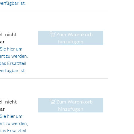
erfügbar ist.
ll nicht
Zum Warenkorb
1,24 €*
ar
hinzufügen
Sie hier
um
*
Unverbindliche
ert zu werden,
Preisempfehlung des
das Ersatzteil
Herstellers inklusive MwSt
erfügbar ist.
ll nicht
Zum Warenkorb
4,13 €*
ar
hinzufügen
Sie hier
um
*
Unverbindliche
ert zu werden,
Preisempfehlung des
das Ersatzteil
Herstellers inklusive MwSt