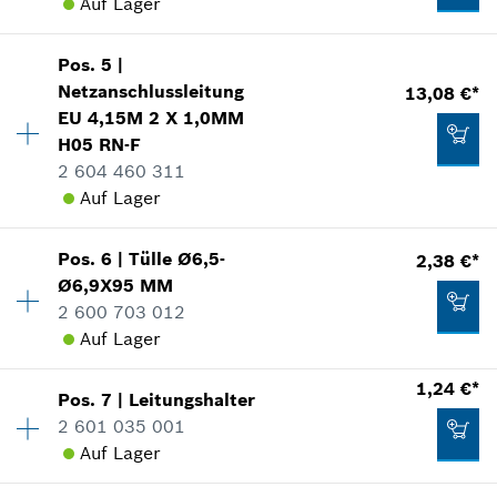
Auf Lager
Pos
.
5
|
Verfügbarkeit
1
Netzanschlussleitung
13,08 €*
Preisgruppe
:
28
EU 4,15M 2 X 1,0MM
Ersatzteilinformationen
H05 RN-F
Verwendungsnachweis
2 604 460 311
In Darstellung zeigen
Auf Lager
Pos
.
6
|
Tülle
Ø6,5-
2,38 €*
Verfügbarkeit
1
Ø6,9X95 MM
Preisgruppe
:
26
2 600 703 012
Ersatzteilinformationen
16,72 €*
Auf Lager
Verwendungsnachweis
*
Unverbindliche Preisempfehlung des
In Darstellung zeigen
Herstellers inklusive MwSt
1,24 €*
Pos
.
7
|
Leitungshalter
Verfügbarkeit
1
2 601 035 001
Preisgruppe
:
14
Zum Warenkorb hinzufügen
Auf Lager
Ersatzteilinformationen
Verwendungsnachweis
Verfügbarkeit
1