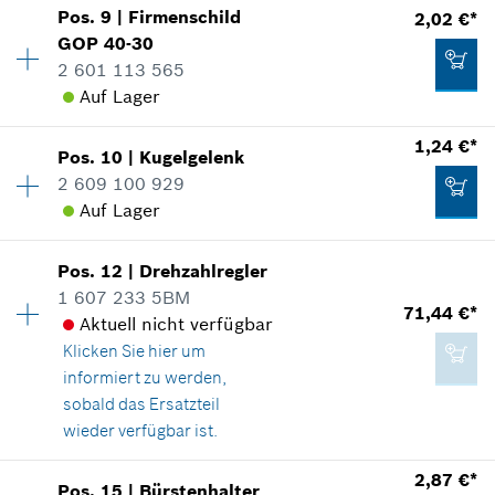
In Darstellung zeigen
13,08 €*
Pos
.
9
|
Firmenschild
2,02 €*
Preisgruppe
:
11
GOP 40-30
*
Unverbindliche Preisempfehlung des
Ersatzteilinformationen
2 601 113 565
Herstellers inklusive MwSt
Verwendungsnachweis
Auf Lager
In Darstellung zeigen
Zum Warenkorb hinzufügen
1,24 €*
2,38 €*
Pos
.
10
|
Kugelgelenk
Verfügbarkeit
1
2 609 100 929
Preisgruppe
:
13
*
Unverbindliche Preisempfehlung des
Auf Lager
Ersatzteilinformationen
Herstellers inklusive MwSt
Verwendungsnachweis
1,24 €*
In Darstellung zeigen
Pos
.
12
|
Drehzahlregler
Verfügbarkeit
1
Zum Warenkorb hinzufügen
*
Unverbindliche Preisempfehlung des
1 607 233 5BM
Preisgruppe
:
11
Herstellers inklusive MwSt
71,44 €*
Aktuell nicht verfügbar
Ersatzteilinformationen
Klicken Sie hier
um
Verwendungsnachweis
Zum Warenkorb hinzufügen
informiert zu werden,
In Darstellung zeigen
sobald das Ersatzteil
2,02 €*
wieder verfügbar ist.
*
Unverbindliche Preisempfehlung des
Herstellers inklusive MwSt
2,87 €*
Pos
.
15
|
Bürstenhalter