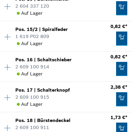
Verfügbarkeit
1
2 604 337 120
1,24 €*
Preisgruppe
:
41
Zum Warenkorb hinzufügen
Auf Lager
Ersatzteilinformationen
*
Unverbindliche Preisempfehlung des
Verwendungsnachweis
Herstellers inklusive MwSt
0,82 €*
In Darstellung zeigen
Pos
.
15/2
|
Spiralfeder
Verfügbarkeit
2
1 619 P02 809
Preisgruppe
:
15
Zum Warenkorb hinzufügen
Auf Lager
Ersatzteilinformationen
Verwendungsnachweis
Verfügbarkeit
2
0,82 €*
In Darstellung zeigen
Pos
.
16
|
Schaltschieber
Preisgruppe
:
10
71,44 €*
2 609 100 914
Ersatzteilinformationen
Auf Lager
*
Unverbindliche Preisempfehlung des
Verwendungsnachweis
Herstellers inklusive MwSt
2,38 €*
In Darstellung zeigen
Pos
.
17
|
Schalterknopf
Verfügbarkeit
1
2,87 €*
2 609 100 915
Preisgruppe
:
10
Zum Warenkorb hinzufügen
Auf Lager
Ersatzteilinformationen
*
Unverbindliche Preisempfehlung des
Verwendungsnachweis
Herstellers inklusive MwSt
1,73 €*
In Darstellung zeigen
0,82 €*
Pos
.
18
|
Bürstendeckel
Verfügbarkeit
1
2 609 100 911
Preisgruppe
:
14
Zum Warenkorb hinzufügen
*
Unverbindliche Preisempfehlung des