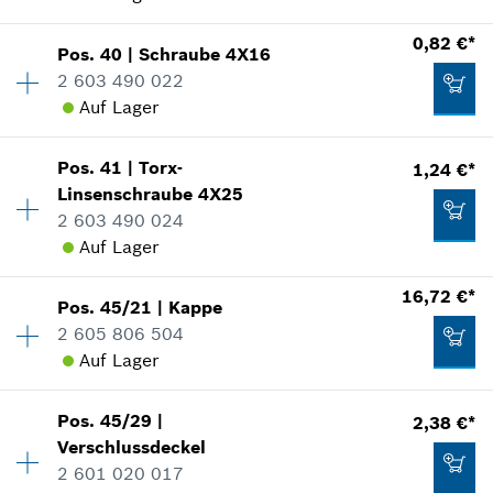
In Darstellung zeigen
Verfügbarkeit
2
0,82 €*
Zum Warenkorb hinzufügen
Pos
.
40
|
Schraube
4X16
Preisgruppe
:
10
2 603 490 022
Ersatzteilinformationen
Auf Lager
Verwendungsnachweis
1,24 €*
In Darstellung zeigen
Pos
.
41
|
Torx-
1,24 €*
Verfügbarkeit
4
*
Unverbindliche Preisempfehlung des
Linsenschraube
4X25
Preisgruppe
:
10
Herstellers inklusive MwSt
2 603 490 024
Ersatzteilinformationen
Auf Lager
Verwendungsnachweis
Zum Warenkorb hinzufügen
In Darstellung zeigen
0,82 €*
16,72 €*
Pos
.
45/21
|
Kappe
Verfügbarkeit
4
*
Unverbindliche Preisempfehlung des
2 605 806 504
Preisgruppe
:
11
Herstellers inklusive MwSt
Auf Lager
Ersatzteilinformationen
Verwendungsnachweis
Verfügbarkeit
1
Zum Warenkorb hinzufügen
In Darstellung zeigen
0,82 €*
Pos
.
45/29
|
2,38 €*
Preisgruppe
:
28
Verschlussdeckel
*
Unverbindliche Preisempfehlung des
Ersatzteilinformationen
2 601 020 017
Herstellers inklusive MwSt