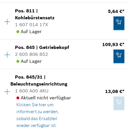
Verwendungsnachweis
Zum Warenkorb hinzufügen
In Darstellung zeigen
Pos
.
811
|
5,64 €*
Verfügbarkeit
1
23,82 €*
Kohlebürstensatz
Preisgruppe
:
13
1 607 014 17X
Ersatzteilinformationen
*
Unverbindliche Preisempfehlung des
Auf Lager
Verwendungsnachweis
Herstellers inklusive MwSt
In Darstellung zeigen
109,93 €*
88,52 €*
Pos
.
845
|
Getriebekopf
Verfügbarkeit
1
Zum Warenkorb hinzufügen
2 605 806 852
Preisgruppe
:
19
*
Unverbindliche Preisempfehlung des
Auf Lager
Ersatzteilinformationen
Herstellers inklusive MwSt
Verwendungsnachweis
In Darstellung zeigen
2,02 €*
Pos
.
845/31
|
Verfügbarkeit
1
Zum Warenkorb hinzufügen
Beleuchtungseinrichtung
Preisgruppe
:
45
*
Unverbindliche Preisempfehlung des
1 600 A00 4KU
13,08 €*
Ersatzteilinformationen
Herstellers inklusive MwSt
Aktuell nicht verfügbar
Verwendungsnachweis
Klicken Sie hier
um
In Darstellung zeigen
Zum Warenkorb hinzufügen
informiert zu werden,
5,64 €*
sobald das Ersatzteil
*
Unverbindliche Preisempfehlung des
wieder verfügbar ist.