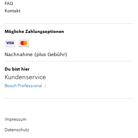
FAQ
Kontakt
Zum Warenkorb hinzufügen
1,24 €*
*
Unverbindliche Preisempfehlung des
Mögliche Zahlungsoptionen
Herstellers inklusive MwSt
Zum Warenkorb hinzufügen
Nachnahme (plus Gebühr)
Du bist hier
Kundenservice
Bosch Professional
Impressum
Datenschutz