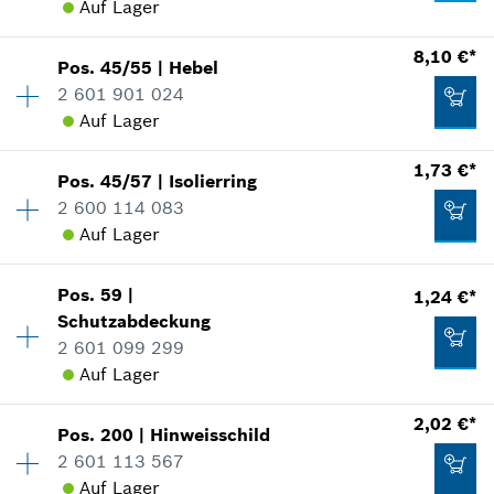
Verwendungsnachweis
Auf Lager
In Darstellung zeigen
Verfügbarkeit
1
Zum Warenkorb hinzufügen
8,10 €*
1,24 €*
Pos
.
45/55
|
Hebel
Preisgruppe
:
14
2 601 901 024
*
Unverbindliche Preisempfehlung des
Ersatzteilinformationen
Auf Lager
Herstellers inklusive MwSt
Verwendungsnachweis
16,72 €*
1,73 €*
In Darstellung zeigen
Pos
.
45/57
|
Isolierring
Verfügbarkeit
1
Zum Warenkorb hinzufügen
*
Unverbindliche Preisempfehlung des
2 600 114 083
Preisgruppe
:
22
Herstellers inklusive MwSt
Auf Lager
Ersatzteilinformationen
Verwendungsnachweis
Zum Warenkorb hinzufügen
In Darstellung zeigen
2,38 €*
Pos
.
59
|
1,24 €*
Verfügbarkeit
1
Schutzabdeckung
Preisgruppe
:
12
*
Unverbindliche Preisempfehlung des
2 601 099 299
Ersatzteilinformationen
Herstellers inklusive MwSt
Auf Lager
Verwendungsnachweis
In Darstellung zeigen
Zum Warenkorb hinzufügen
2,02 €*
8,10 €*
Pos
.
200
|
Hinweisschild
Verfügbarkeit
1
2 601 113 567
Preisgruppe
:
11
*
Unverbindliche Preisempfehlung des
Auf Lager
Ersatzteilinformationen