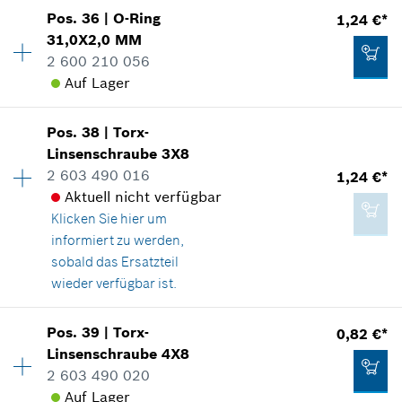
Verfügbarkeit
1
Herstellers inklusive MwSt
Pos
.
36
|
O-Ring
1,24 €*
Preisgruppe
:
16
31,0X2,0 MM
10,39 €*
Zum Warenkorb hinzufügen
Ersatzteilinformationen
2 600 210 056
*
Unverbindliche Preisempfehlung des
Verwendungsnachweis
Auf Lager
Herstellers inklusive MwSt
In Darstellung zeigen
Pos
.
38
|
Torx-
Verfügbarkeit
1
Zum Warenkorb hinzufügen
Linsenschraube
3X8
Preisgruppe
:
11
2 603 490 016
1,24 €*
Ersatzteilinformationen
Aktuell nicht verfügbar
Verwendungsnachweis
3,50 €*
Klicken Sie hier
um
In Darstellung zeigen
*
Unverbindliche Preisempfehlung des
informiert zu werden,
Herstellers inklusive MwSt
sobald das Ersatzteil
wieder verfügbar ist.
Zum Warenkorb hinzufügen
Verfügbarkeit
4
Pos
.
39
|
Torx-
0,82 €*
1,24 €*
Preisgruppe
:
11
Linsenschraube
4X8
*
Unverbindliche Preisempfehlung des
Ersatzteilinformationen
2 603 490 020
Herstellers inklusive MwSt
Verwendungsnachweis
Auf Lager