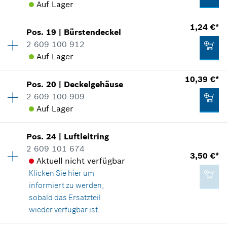
Auf Lager
Ersatzteilinformationen
Herstellers inklusive MwSt
Verwendungsnachweis
1,24 €*
In Darstellung zeigen
Pos
.
19
|
Bürstendeckel
Verfügbarkeit
1
Zum Warenkorb hinzufügen
0,82 €*
2 609 100 912
Preisgruppe
:
12
Auf Lager
Ersatzteilinformationen
*
Unverbindliche Preisempfehlung des
Verwendungsnachweis
Herstellers inklusive MwSt
10,39 €*
In Darstellung zeigen
Pos
.
20
|
Deckelgehäuse
Verfügbarkeit
1
2,38 €*
2 609 100 909
Preisgruppe
:
11
Zum Warenkorb hinzufügen
Auf Lager
Ersatzteilinformationen
*
Unverbindliche Preisempfehlung des
Verwendungsnachweis
Herstellers inklusive MwSt
In Darstellung zeigen
Pos
.
24
|
Luftleitring
Verfügbarkeit
1
1,73 €*
2 609 101 674
Preisgruppe
:
24
Zum Warenkorb hinzufügen
3,50 €*
Aktuell nicht verfügbar
Ersatzteilinformationen
*
Unverbindliche Preisempfehlung des
Klicken Sie hier
um
Verwendungsnachweis
Herstellers inklusive MwSt
informiert zu werden,
In Darstellung zeigen
sobald das Ersatzteil
1,24 €*
Zum Warenkorb hinzufügen
wieder verfügbar ist.
*
Unverbindliche Preisempfehlung des