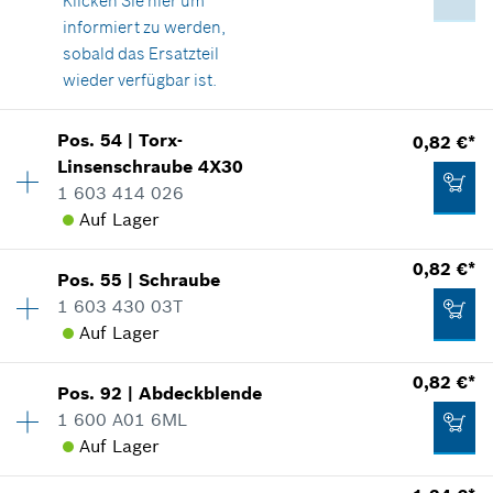
Klicken Sie hier
um
In Darstellung zeigen
*
Unverbindliche Preisempfehlung des
informiert zu werden,
Herstellers inklusive MwSt
sobald das Ersatzteil
wieder verfügbar ist.
Zum Warenkorb hinzufügen
Pos
.
54
|
Torx-
0,82 €*
0,82 €*
Verfügbarkeit
3
Linsenschraube
4X30
Preisgruppe
:
10
*
Unverbindliche Preisempfehlung des
1 603 414 026
Ersatzteilinformationen
Herstellers inklusive MwSt
Auf Lager
Verwendungsnachweis
In Darstellung zeigen
Verfügbarkeit
1
0,82 €*
Zum Warenkorb hinzufügen
Pos
.
55
|
Schraube
Preisgruppe
:
10
1 603 430 03T
Ersatzteilinformationen
Auf Lager
Verwendungsnachweis
0,82 €*
In Darstellung zeigen
0,82 €*
Pos
.
92
|
Abdeckblende
Verfügbarkeit
5
1 600 A01 6ML
Preisgruppe
:
10
*
Unverbindliche Preisempfehlung des
Auf Lager
Ersatzteilinformationen
Herstellers inklusive MwSt
Verwendungsnachweis