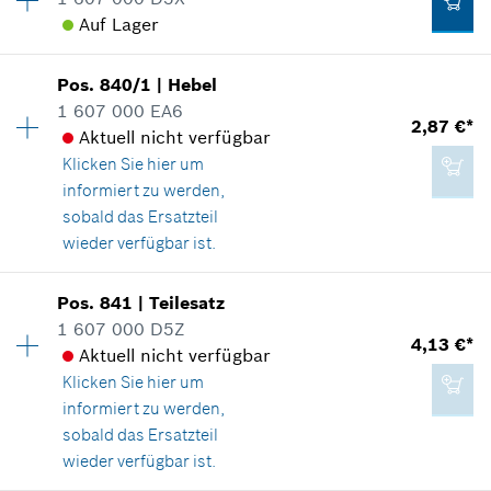
Preisgruppe
:
12
Herstellers inklusive MwSt
Auf Lager
Ersatzteilinformationen
Verwendungsnachweis
Zum Warenkorb hinzufügen
In Darstellung zeigen
64,44 €*
Pos
.
840/1
|
Hebel
Verfügbarkeit
1
1 607 000 EA6
Preisgruppe
:
19
*
Unverbindliche Preisempfehlung des
2,87 €*
Aktuell nicht verfügbar
Ersatzteilinformationen
Herstellers inklusive MwSt
Klicken Sie hier
um
Verwendungsnachweis
informiert zu werden,
In Darstellung zeigen
Zum Warenkorb hinzufügen
sobald das Ersatzteil
1,73 €*
wieder verfügbar ist.
*
Unverbindliche Preisempfehlung des
Verfügbarkeit
1
Herstellers inklusive MwSt
Pos
.
841
|
Teilesatz
Preisgruppe
:
15
1 607 000 D5Z
5,64 €*
4,13 €*
Zum Warenkorb hinzufügen
Ersatzteilinformationen
Aktuell nicht verfügbar
*
Unverbindliche Preisempfehlung des
Verwendungsnachweis
Klicken Sie hier
um
Herstellers inklusive MwSt
In Darstellung zeigen
informiert zu werden,
sobald das Ersatzteil
wieder verfügbar ist.
Zum Warenkorb hinzufügen