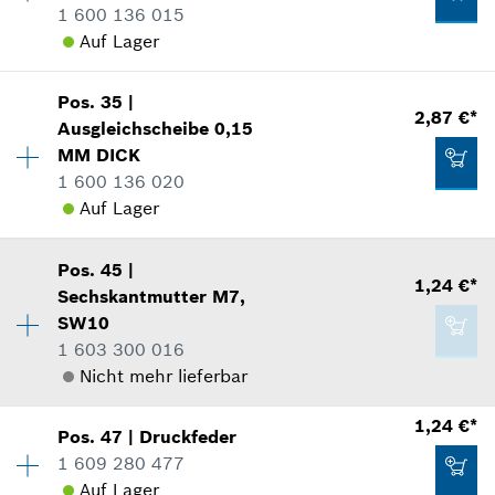
1 600 136 015
Verwendungsnachweis
2,02 €*
Auf Lager
In Darstellung zeigen
*
Unverbindliche Preisempfehlung des
Herstellers inklusive MwSt
Pos
.
35
|
Verfügbarkeit
1
2,87 €*
Ausgleichscheibe
0,15
Preisgruppe
:
13
Zum Warenkorb hinzufügen
MM
DICK
Ersatzteilinformationen
1 600 136 020
Verwendungsnachweis
2,02 €*
Auf Lager
In Darstellung zeigen
*
Unverbindliche Preisempfehlung des
Herstellers inklusive MwSt
Pos
.
45
|
Verfügbarkeit
1
1,24 €*
Sechskantmutter
M7,
Preisgruppe
:
15
Zum Warenkorb hinzufügen
SW10
Ersatzteilinformationen
1 603 300 016
Verwendungsnachweis
2,02 €*
Nicht mehr lieferbar
In Darstellung zeigen
*
Unverbindliche Preisempfehlung des
Herstellers inklusive MwSt
1,24 €*
Pos
.
47
|
Druckfeder
Verfügbarkeit
1
1 609 280 477
Preisgruppe
:
11
Zum Warenkorb hinzufügen
Auf Lager
Ersatzteilinformationen