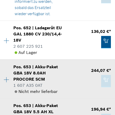
informiert zu werden,
In Darstellung zeigen
Zum Warenkorb hinzufügen
sobald das Ersatzteil
9,12 €*
wieder verfügbar ist.
*
Unverbindliche Preisempfehlung des
Verfügbarkeit
1
Herstellers inklusive MwSt
Pos
.
652
|
Ladegerät
EU
Preisgruppe
:
49
136,02 €*
GAL 1880 CV 230/14,4-
9,12 €*
Zum Warenkorb hinzufügen
Ersatzteilinformationen
18V
*
Unverbindliche Preisempfehlung des
Verwendungsnachweis
2 607 225 921
Herstellers inklusive MwSt
In Darstellung zeigen
Auf Lager
Zum Warenkorb hinzufügen
Pos
.
653
|
Akku-Paket
Verfügbarkeit
1
244,07 €*
GBA 18V 8.0AH
Preisgruppe
:
47
PROCORE SCM
173,36 €*
Ersatzteilinformationen
1 607 A35 0AT
Verwendungsnachweis
*
Unverbindliche Preisempfehlung des
Nicht mehr lieferbar
In Darstellung zeigen
Herstellers inklusive MwSt
Verfügbarkeit
1
Pos
.
653
|
Akku-Paket
Preisgruppe
:
52
196,94 €*
Zum Warenkorb hinzufügen
GBA 18V 5.5 AH XL