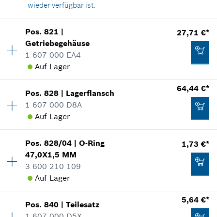
Zum Warenkorb hinzufügen
wieder verfügbar ist.
Verfügbarkeit
1
Pos
.
821
|
27,71 €*
10,39 €*
Preisgruppe
:
13
Getriebegehäuse
*
Unverbindliche Preisempfehlung des
Ersatzteilinformationen
1 607 000 EA4
Herstellers inklusive MwSt
Verwendungsnachweis
Auf Lager
In Darstellung zeigen
Verfügbarkeit
1
64,44 €*
Zum Warenkorb hinzufügen
Pos
.
828
|
Lagerflansch
Preisgruppe
:
32
1 607 000 D8A
Ersatzteilinformationen
Auf Lager
Verwendungsnachweis
2,02 €*
In Darstellung zeigen
Pos
.
828/04
|
O-Ring
1,73 €*
Verfügbarkeit
1
*
Unverbindliche Preisempfehlung des
47,0X1,5 MM
Preisgruppe
:
40
Herstellers inklusive MwSt
3 600 210 109
Ersatzteilinformationen
Auf Lager
Verwendungsnachweis
Zum Warenkorb hinzufügen
In Darstellung zeigen
27,71 €*
5,64 €*
Pos
.
840
|
Teilesatz
Verfügbarkeit
1
*
Unverbindliche Preisempfehlung des
1 607 000 D5X