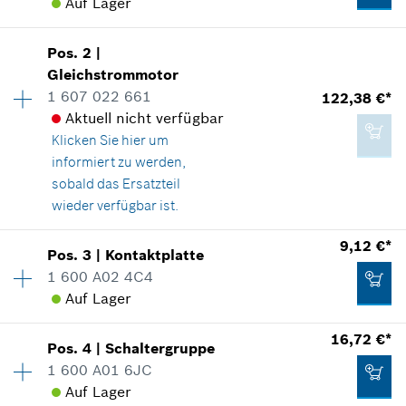
Auf Lager
Pos
.
2
|
Verfügbarkeit
1
Gleichstrommotor
Preisgruppe
:
29
1 607 022 661
122,38 €*
Ersatzteilinformationen
Aktuell nicht verfügbar
Verwendungsnachweis
Klicken Sie hier
um
In Darstellung zeigen
informiert zu werden,
sobald das Ersatzteil
wieder verfügbar ist.
9,12 €*
Pos
.
3
|
Kontaktplatte
18,86 €*
Verfügbarkeit
1
1 600 A02 4C4
Preisgruppe
:
46
*
Unverbindliche Preisempfehlung des
Auf Lager
Ersatzteilinformationen
Herstellers inklusive MwSt
Verwendungsnachweis
Verfügbarkeit
1
16,72 €*
In Darstellung zeigen
Pos
.
4
|
Schaltergruppe
Preisgruppe
:
23
Zum Warenkorb hinzufügen
1 600 A01 6JC
Ersatzteilinformationen
Auf Lager