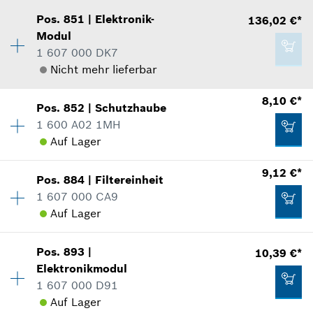
Verfügbarkeit
1
Pos
.
851
|
Elektronik-
136,02 €*
2,87 €*
Preisgruppe
:
17
Modul
*
Unverbindliche Preisempfehlung des
Ersatzteilinformationen
1 607 000 DK7
Herstellers inklusive MwSt
Verwendungsnachweis
Nicht mehr lieferbar
In Darstellung zeigen
8,10 €*
Zum Warenkorb hinzufügen
Pos
.
852
|
Schutzhaube
Verfügbarkeit
1
1 600 A02 1MH
Preisgruppe
:
47
Auf Lager
Ersatzteilinformationen
Verwendungsnachweis
4,13 €*
Verfügbarkeit
1
9,12 €*
In Darstellung zeigen
Pos
.
884
|
Filtereinheit
Preisgruppe
:
22
*
Unverbindliche Preisempfehlung des
1 607 000 CA9
Herstellers inklusive MwSt
Ersatzteilinformationen
Auf Lager
Verwendungsnachweis
Zum Warenkorb hinzufügen
In Darstellung zeigen
Pos
.
893
|
10,39 €*
Verfügbarkeit
1
136,02 €*
Elektronikmodul
Preisgruppe
:
23
1 607 000 D91
Ersatzteilinformationen
*
Unverbindliche Preisempfehlung des
Auf Lager
Verwendungsnachweis
Herstellers inklusive MwSt