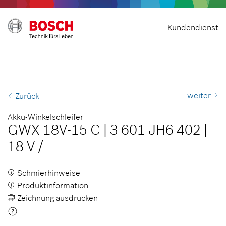
Vertrag widerrufen
Kundendienst
Bosch Professional
Kontakt
Österreich
DE
weiter
Zurück
Akku-Winkelschleifer
GWX 18V-15 C
|
3 601 JH6 402
|
18 V
/
Schmierhinweise
Produktinformation
Zeichnung ausdrucken