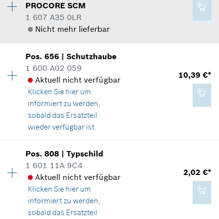
Ersatzteilinformationen
PROCORE SCM
Verwendungsnachweis
1 607 A35 0LR
136,02 €*
In Darstellung zeigen
Nicht mehr lieferbar
*
Unverbindliche Preisempfehlung des
Herstellers inklusive MwSt
Pos
.
656
|
Schutzhaube
Verfügbarkeit
1
1 600 A02 059
Preisgruppe
:
50
10,39 €*
Zum Warenkorb hinzufügen
Aktuell nicht verfügbar
244,07 €*
Ersatzteilinformationen
Klicken Sie hier
um
Verwendungsnachweis
*
Unverbindliche Preisempfehlung des
In Darstellung zeigen
informiert zu werden,
Herstellers inklusive MwSt
sobald das Ersatzteil
wieder verfügbar ist.
Zum Warenkorb hinzufügen
Verfügbarkeit
1
Pos
.
808
|
Typschild
Preisgruppe
:
24
1 601 11A 9C4
196,94 €*
2,02 €*
Ersatzteilinformationen
Aktuell nicht verfügbar
*
Unverbindliche Preisempfehlung des
Verwendungsnachweis
Klicken Sie hier
um
Herstellers inklusive MwSt
In Darstellung zeigen
informiert zu werden,
sobald das Ersatzteil