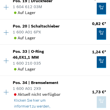
Pos
.
19
|
Druckfeder
Verfügbarkeit
1
1,24 €*
1 604 612 03M
Preisgruppe
:
10
Zum Warenkorb hinzufügen
Auf Lager
Ersatzteilinformationen
*
Unverbindliche Preisempfehlung des
Verwendungsnachweis
Herstellers inklusive MwSt
0,82 €*
In Darstellung zeigen
Pos
.
20
|
Schaltschieber
Verfügbarkeit
1
2,02 €*
1 600 A01 6PX
Preisgruppe
:
10
Zum Warenkorb hinzufügen
Auf Lager
Ersatzteilinformationen
*
Unverbindliche Preisempfehlung des
Verwendungsnachweis
Herstellers inklusive MwSt
Verfügbarkeit
1
In Darstellung zeigen
Pos
.
33
|
O-Ring
1,24 €*
Preisgruppe
:
10
0,82 €*
46,0X1,1 MM
Zum Warenkorb hinzufügen
Ersatzteilinformationen
1 600 210 035
*
Unverbindliche Preisempfehlung des
Verwendungsnachweis
Auf Lager
Herstellers inklusive MwSt
In Darstellung zeigen
0,82 €*
Pos
.
34
|
Bremselement
Verfügbarkeit
1
Zum Warenkorb hinzufügen
1 600 A01 2X9
Preisgruppe
:
11
*
Unverbindliche Preisempfehlung des
1,73 €*
Aktuell nicht verfügbar
Ersatzteilinformationen
Herstellers inklusive MwSt
Klicken Sie hier
um
Verwendungsnachweis
0,82 €*
informiert zu werden,
In Darstellung zeigen