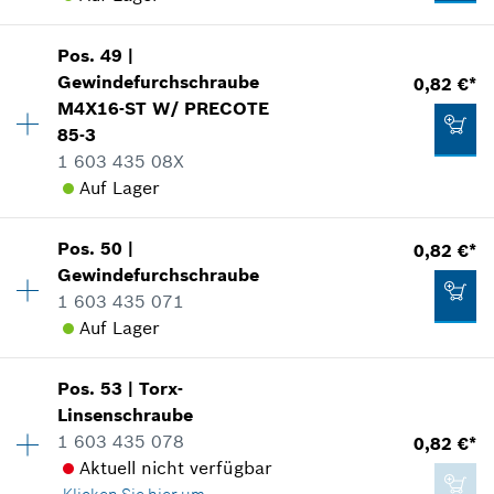
2,87 €*
Verwendungsnachweis
In Darstellung zeigen
Pos
.
49
|
Verfügbarkeit
1
*
Unverbindliche Preisempfehlung des
Gewindefurchschraube
0,82 €*
Preisgruppe
:
11
Herstellers inklusive MwSt
M4X16-ST W/ PRECOTE
Ersatzteilinformationen
85-3
Verwendungsnachweis
Zum Warenkorb hinzufügen
1 603 435 08X
In Darstellung zeigen
Auf Lager
1,24 €*
Verfügbarkeit
4
*
Unverbindliche Preisempfehlung des
Pos
.
50
|
0,82 €*
Preisgruppe
:
10
Herstellers inklusive MwSt
Gewindefurchschraube
Ersatzteilinformationen
1 603 435 071
1,24 €*
Zum Warenkorb hinzufügen
Verwendungsnachweis
Auf Lager
*
Unverbindliche Preisempfehlung des
In Darstellung zeigen
Herstellers inklusive MwSt
Pos
.
53
|
Torx-
Verfügbarkeit
4
Linsenschraube
Preisgruppe
:
10
Zum Warenkorb hinzufügen
1 603 435 078
0,82 €*
Ersatzteilinformationen
Aktuell nicht verfügbar
Verwendungsnachweis
0,82 €*