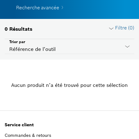
Recherche avancée
Filtre (
0
)
0
Résultats
Trier par
Référence de l’outil
Effacer filtres
Aucun produit n’a été trouvé pour cette sélection
Catégorie de produits
Veuillez choisir
Tension
Veuillez choisir
Service client
Commandes & retours
Pays