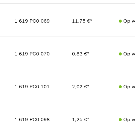
Hoeveelheid
In weergave tonen
1
Prijsgroep
:
10
1 619 PC0 069
11,75 €*
Op v
reserveonderdelen informatie
Toepassingsinstructie
Hoeveelheid
In weergave tonen
1
Prijsgroep
:
25
1 619 PC0 070
0,83 €*
Op v
reserveonderdelen informatie
Toepassingsinstructie
Hoeveelheid
In weergave tonen
7
Prijsgroep
:
10
1 619 PC0 101
2,02 €*
Op v
reserveonderdelen informatie
Toepassingsinstructie
Hoeveelheid
1
In weergave tonen
Prijsgroep
:
13
1 619 PC0 098
1,25 €*
Op v
reserveonderdelen informatie
Toepassingsinstructie