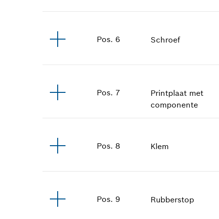
Pos
.
6
Schroef
Pos
.
7
Printplaat met
componente
Pos
.
8
Klem
Pos
.
9
Rubberstop