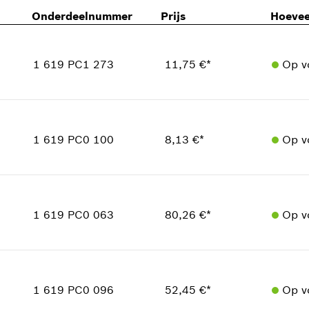
Onderdeelnummer
Prijs
Hoevee
1 619 PC1 273
11,75 €*
Op v
Hoeveelheid
1
Prijsgroep
:
25
1 619 PC0 100
8,13 €*
Op v
reserveonderdelen informatie
Toepassingsinstructie
Hoeveelheid
In weergave tonen
1
Prijsgroep
:
22
1 619 PC0 063
80,26 €*
Op v
reserveonderdelen informatie
Toepassingsinstructie
In weergave tonen
Hoeveelheid
1
Prijsgroep
:
42
1 619 PC0 096
52,45 €*
Op v
reserveonderdelen informatie