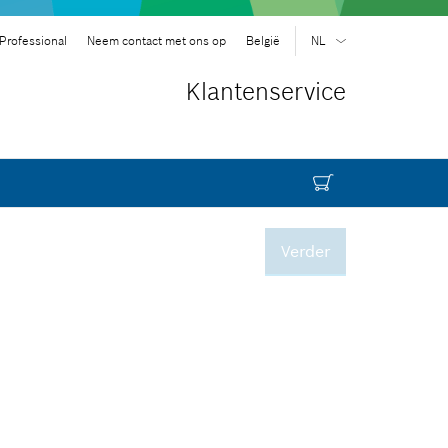
Professional
Neem contact met ons op
België
NL
FR
| Français
Klantenservice
NL
| Nederlands
Verder