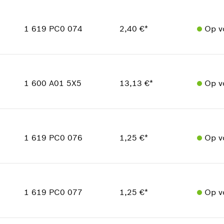
Hoeveelheid
In weergave tonen
1
Prijsgroep
:
11
1 619 PC0 074
2,40 €*
Op v
reserveonderdelen informatie
Toepassingsinstructie
Hoeveelheid
In weergave tonen
1
Prijsgroep
:
14
1 600 A01 5X5
13,13 €*
Op v
reserveonderdelen informatie
Toepassingsinstructie
Hoeveelheid
In weergave tonen
1
Prijsgroep
:
26
1 619 PC0 076
1,25 €*
Op v
reserveonderdelen informatie
Toepassingsinstructie
In weergave tonen
Hoeveelheid
1
Prijsgroep
:
11
1 619 PC0 077
1,25 €*
Op v
reserveonderdelen informatie
Toepassingsinstructie
Hoeveelheid
In weergave tonen
1