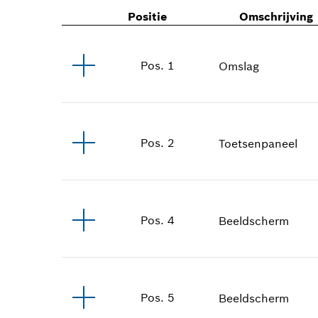
Positie
Omschrijving
Pos
.
1
Omslag
Pos
.
2
Toetsenpaneel
Pos
.
4
Beeldscherm
Pos
.
5
Beeldscherm