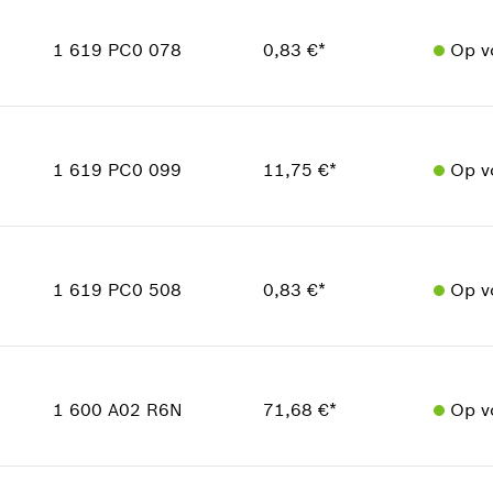
Prijsgroep
:
11
1 619 PC0 078
0,83 €*
Op v
reserveonderdelen informatie
Toepassingsinstructie
Hoeveelheid
In weergave tonen
1
Prijsgroep
:
10
1 619 PC0 099
11,75 €*
Op v
reserveonderdelen informatie
Toepassingsinstructie
Hoeveelheid
1
In weergave tonen
Prijsgroep
:
25
1 619 PC0 508
0,83 €*
Op v
reserveonderdelen informatie
Toepassingsinstructie
In weergave tonen
Hoeveelheid
1
Prijsgroep
:
10
1 600 A02 R6N
71,68 €*
Op v
reserveonderdelen informatie
Toepassingsinstructie
Hoeveelheid
1
In weergave tonen