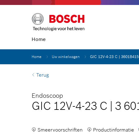
Home
Home
Uw winkelwagen
GIC 12V-4-23 C | 3601B41
Terug
Endoscoop
GIC 12V-4-23 C
|
3 60
Smeervoorschriften
Productinformatie