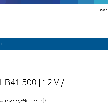
Bosch 
500
1 B41 500
|
12 V
/
Tekening afdrukken