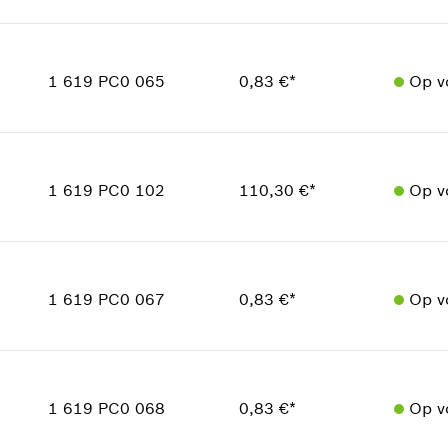
Toepassingsinstructie
Hoeveelheid
1
In weergave tonen
Prijsgroep
:
38
1 619 PC0 065
0,83 €*
Op v
reserveonderdelen informatie
Toepassingsinstructie
In weergave tonen
Hoeveelheid
10
Prijsgroep
:
10
1 619 PC0 102
110,30 €*
Op v
reserveonderdelen informatie
Toepassingsinstructie
Hoeveelheid
1
In weergave tonen
Prijsgroep
:
45
1 619 PC0 067
0,83 €*
Op v
reserveonderdelen informatie
Toepassingsinstructie
In weergave tonen
Hoeveelheid
1
Prijsgroep
:
10
1 619 PC0 068
0,83 €*
Op v
reserveonderdelen informatie
Toepassingsinstructie