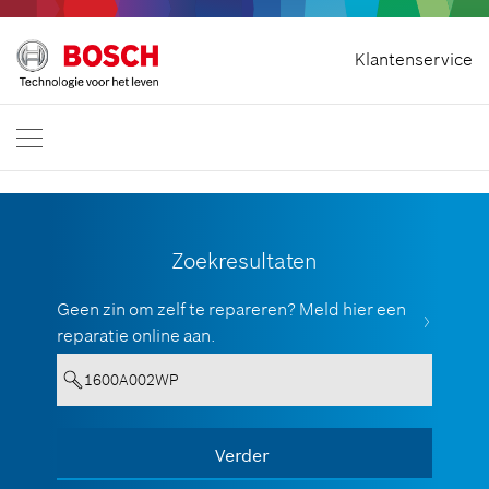
Home
Klantenservice
Bosch Professional
Neem contact met ons op
België
NL
FR
| Français
NL
| Nederlands
Zoekresultaten
Geen zin om zelf te repareren? Meld hier een
reparatie online aan.
Your entry must contain a minimum
Verder
Alle weergeven
of 3 characters.