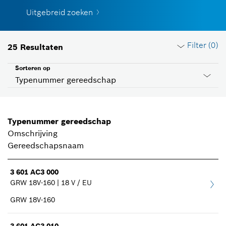
Uitgebreid zoeken
Filter (
0
)
25
Resultaten
Sorteren op
Typenummer gereedschap
Filters terugzetten
Typenummer gereedschap
Omschrijving
Productgroep
Gereedschapsnaam
Maak een keuze
3 601 AC3 000
GRW 18V-160 | 18 V / EU
Spanning
Maak een keuze
GRW 18V-160
Landen ID