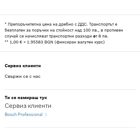
44,04 EUR **
Количество
1
Добави към кошницата
Показване в изображение
Ценова група
:
26
86.13 лв *
Информация за резервни части
*
Препоръчителна цена на дребно с ДДС.
Транспортът е
*
Препоръчителна цена на дребно с ДДС.
Индикация за използване
безплатен за поръчки на стойност над 100 лв., в противен
случай се начисляват транспортни разходи
Показване в изображение
o
т 8 лв.
44,04 EUR **
Добави към кошницата
**
1,00 € = 1.95583 BGN (фиксиран валутен курс)
86.13 лв *
*
Препоръчителна цена на дребно с ДДС.
Сервиз клиенти
12,36 EUR **
Свържи се с нас
Добави към кошницата
24.17 лв *
*
Препоръчителна цена на дребно с ДДС.
Ти се намираш тук
Сервиз клиенти
Добави към кошницата
Bosch Professional