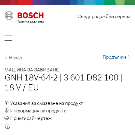
Отмяна на договор
Следпродажбен сервиз
Bosch Professional
Свържи се с нас
България
BG
Продължи
Назад
МАШИНА ЗА ЗАБИВАНЕ
GNH 18V-64-2
|
3 601 D82 100
|
18 V
/
EU
Указания за смазване на продукт
Информация за продукта
Принтирай чертеж