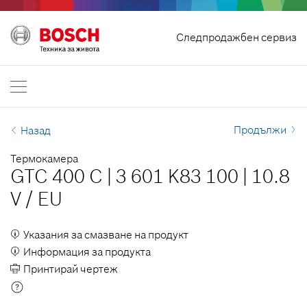
Отмяна на договор
Следпродажбен сервиз
Bosch Professional
Свържи се с нас
България
BG
Продължи
Назад
Термокамера
GTC 400 C
|
3 601 K83 100
|
10.8
V
/
EU
Указания за смазване на продукт
Информация за продукта
Принтирай чертеж