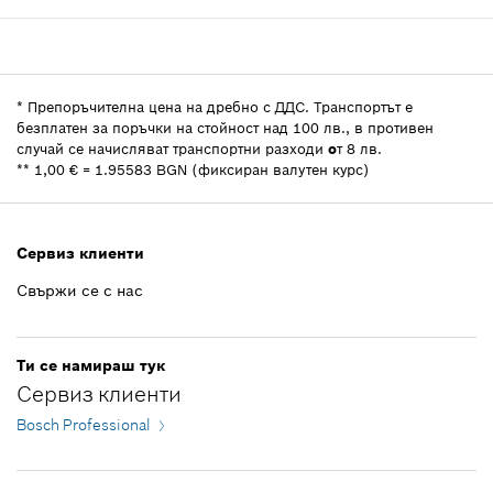
Показване в изображение
53,76 EUR **
Добави към кошницата
Количество
1
105.15 лв *
Ценова група
:
16
Информация за резервни части
*
Препоръчителна цена на дребно с ДДС.
*
Препоръчителна цена на дребно с ДДС.
Транспортът е
безплатен за поръчки на стойност над 100 лв., в противен
Индикация за използване
-
случай се начисляват транспортни разходи
o
т 8 лв.
Показване в изображение
Добави към кошницата
**
1,00 € = 1.95583 BGN (фиксиран валутен курс)
-
Сервиз клиенти
Добави към кошницата
Свържи се с нас
3,47 EUR **
6.79 лв *
Ти се намираш тук
*
Препоръчителна цена на дребно с ДДС.
Сервиз клиенти
Bosch Professional
Добави към кошницата