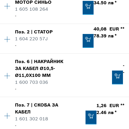
МОТОР
СИНЬО
34.50 лв *
1 605 108 264
-
40,08 EUR **
Поз
.
2
|
СТАТОР
Количество
1
78.39 лв *
1 604 220 57J
Ценова група
:
29
-
Информация за резервни части
Индикация за използване
Показване в изображение
Поз
.
6
|
НАКРАЙНИК
Количество
1
-
ЗА КАБЕЛ
Ø10,5-
Ценова група
:
36
-
Ø11,0X100 MM
Информация за резервни части
1 600 703 036
Индикация за използване
-
Показване в изображение
17,64 EUR **
Поз
.
7
|
СКОБА ЗА
1,26 EUR **
Количество
1
34.50 лв *
КАБЕЛ
2.46 лв *
Ценова група
:
-
1 601 302 018
Информация за резервни части
*
Препоръчителна цена на дребно с ДДС.
-
Индикация за използване
40,08 EUR **