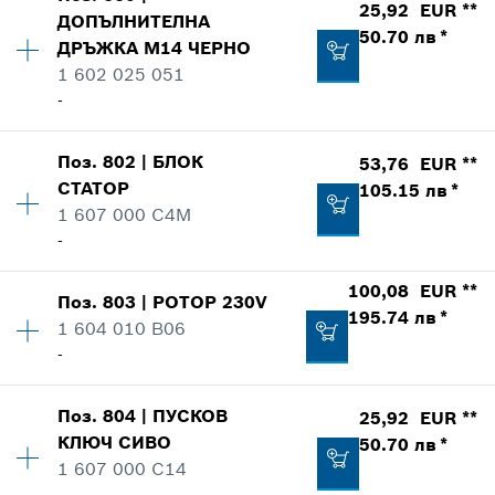
Количество
1
25,92 EUR **
2.46 лв *
ДОПЪЛНИТЕЛНА
Ценова група
:
35
50.70 лв *
ДРЪЖКА
M14
ЧЕРНО
-
Информация за резервни части
*
Препоръчителна цена на дребно с ДДС.
1 602 025 051
Индикация за използване
-
-
Показване в изображение
Добави към кошницата
Поз
.
802
|
БЛОК
53,76 EUR **
Количество
1
Добави към кошницата
СТАТОР
105.15 лв *
Ценова група
:
32
1 607 000 C4M
Информация за резервни части
-
Индикация за използване
36,24 EUR **
Показване в изображение
100,08 EUR **
70.88 лв *
Поз
.
803
|
РОТОР
230V
Количество
1
195.74 лв *
1 604 010 B06
Ценова група
:
39
*
Препоръчителна цена на дребно с ДДС.
-
Информация за резервни части
Индикация за използване
Добави към кошницата
Показване в изображение
25,92 EUR **
Поз
.
804
|
ПУСКОВ
25,92 EUR **
Количество
1
КЛЮЧ
СИВО
50.70 лв *
Ценова група
:
45
50.70 лв *
1 607 000 C14
Информация за резервни части