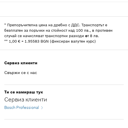
Показване в изображение
3,47 EUR **
Количество
1
Ценова група
:
34
6.79 лв *
Информация за резервни части
*
Препоръчителна цена на дребно с ДДС.
Транспортът е
безплатен за поръчки на стойност над 100 лв., в противен
Индикация за използване
*
Препоръчителна цена на дребно с ДДС.
случай се начисляват транспортни разходи
o
т 8 лв.
Показване в изображение
3,47 EUR **
**
1,00 € = 1.95583 BGN (фиксиран валутен курс)
Добави към кошницата
6.79 лв *
*
Препоръчителна цена на дребно с ДДС.
Сервиз клиенти
Свържи се с нас
32,40 EUR **
Добави към кошницата
63.37 лв *
Ти се намираш тук
*
Препоръчителна цена на дребно с ДДС.
Сервиз клиенти
Bosch Professional
Добави към кошницата