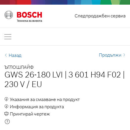
Отмяна на договор
Следпродажбен сервиз
Bosch Professional
Свържи се с нас
България
BG
Продължи
Назад
ЪГЛОШЛАЙФ
GWS 26-180 LVI
|
3 601 H94 F02
|
230 V
/
EU
Указания за смазване на продукт
Информация за продукта
Принтирай чертеж