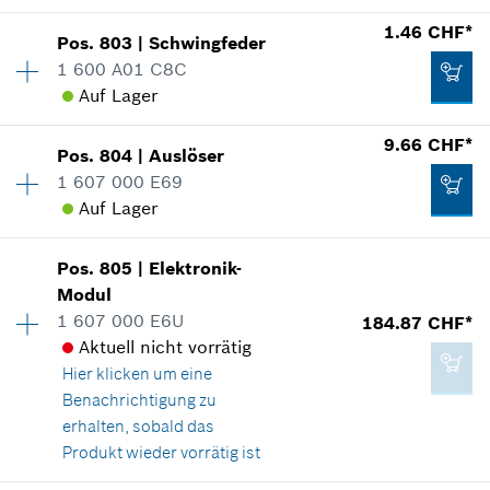
In Darstellung zeigen
2.40 CHF*
1.46 CHF*
Zum Warenkorb hinzufügen
Pos
.
803
|
Schwingfeder
Verfügbarkeit
1
*
Alle Preise inkl. MwSt und zzgl. Versandkosten
1 600 A01 C8C
Preisgruppe
:
19
Auf Lager
Ersatzteilinformationen
Zum Warenkorb hinzufügen
Verwendungsnachweis
162.25 CHF*
9.66 CHF*
In Darstellung zeigen
Pos
.
804
|
Auslöser
Verfügbarkeit
1
*
Alle Preise inkl. MwSt und zzgl. Versandkosten
1 607 000 E69
Preisgruppe
:
11
Auf Lager
Ersatzteilinformationen
Zum Warenkorb hinzufügen
Verwendungsnachweis
Verfügbarkeit
1
In Darstellung zeigen
Pos
.
805
|
Elektronik-
Preisgruppe
:
22
6.44 CHF*
Modul
Ersatzteilinformationen
1 607 000 E6U
184.87 CHF*
*
Alle Preise inkl. MwSt und zzgl. Versandkosten
Verwendungsnachweis
Aktuell nicht vorrätig
In Darstellung zeigen
Hier klicken
um eine
Zum Warenkorb hinzufügen
Benachrichtigung zu
1.46 CHF*
erhalten, sobald das
*
Alle Preise inkl. MwSt und zzgl. Versandkosten
Produkt wieder vorrätig ist