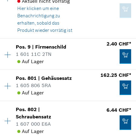
Aktuell nicht vorrätig
Hier klicken
um eine
Benachrichtigung zu
erhalten, sobald das
Produkt wieder vorrätig ist
2.40 CHF*
Pos
.
9
|
Firmenschild
Verfügbarkeit
1
1 601 11C 2TN
Preisgruppe
:
13
Auf Lager
Ersatzteilinformationen
Verwendungsnachweis
Verfügbarkeit
1
162.25 CHF*
In Darstellung zeigen
Pos
.
801
|
Gehäusesatz
Preisgruppe
:
13
1 605 806 5RA
Ersatzteilinformationen
Auf Lager
Verwendungsnachweis
Verfügbarkeit
1
In Darstellung zeigen
Pos
.
802
|
6.44 CHF*
Preisgruppe
:
47
2.40 CHF*
Schraubensatz
Ersatzteilinformationen
1 607 000 E6A
*
Alle Preise inkl. MwSt und zzgl. Versandkosten
Verwendungsnachweis
Auf Lager