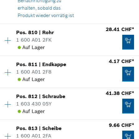
Benachrichtigung zu
17.77 CHF*
erhalten, sobald das
*
Alle Preise inkl. MwSt und zzgl. Versandkosten
Produkt wieder vorrätig ist
28.41 CHF*
Zum Warenkorb hinzufügen
Pos
.
810
|
Rohr
13.96 CHF*
Verfügbarkeit
1
1 600 A01 2FK
Preisgruppe
:
30
*
Alle Preise inkl. MwSt und zzgl. Versandkosten
Auf Lager
Ersatzteilinformationen
Verwendungsnachweis
Verfügbarkeit
1
4.17 CHF*
In Darstellung zeigen
Zum Warenkorb hinzufügen
Pos
.
811
|
Endkappe
Preisgruppe
:
31
1 600 A01 2F8
Ersatzteilinformationen
Auf Lager
Verwendungsnachweis
41.38 CHF*
In Darstellung zeigen
Pos
.
812
|
Schraube
Verfügbarkeit
1
25.31 CHF*
1 603 430 05Y
Preisgruppe
:
16
Auf Lager
Ersatzteilinformationen
*
Alle Preise inkl. MwSt und zzgl. Versandkosten
Verwendungsnachweis
Verfügbarkeit
1
9.66 CHF*
In Darstellung zeigen
28.41 CHF*
Pos
.
813
|
Scheibe
Preisgruppe
:
34
Zum Warenkorb hinzufügen
1 600 A01 2FA