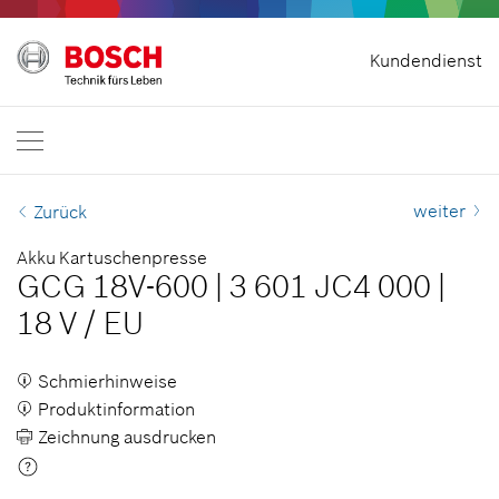
Startseite
Kundendienst
Bosch Professional
Kontakt
Schweiz
DE
DE
| Deutsch
FR
| Français
weiter
Zurück
Akku Kartuschenpresse
GCG 18V-600
|
3 601 JC4 000
|
18 V
/
EU
Schmierhinweise
Produktinformation
Zeichnung ausdrucken