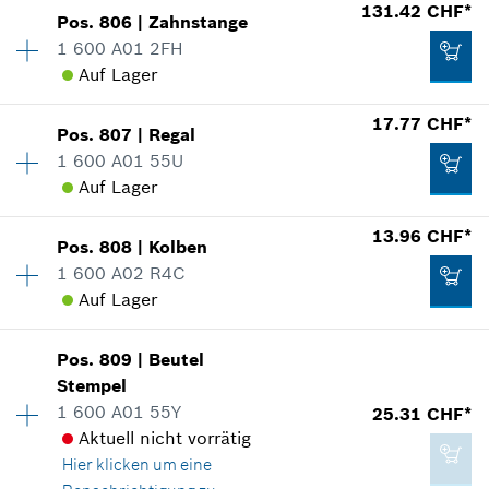
9.66 CHF*
131.42 CHF*
Zum Warenkorb hinzufügen
Pos
.
806
|
Zahnstange
Verfügbarkeit
1
*
Alle Preise inkl. MwSt und zzgl. Versandkosten
1 600 A01 2FH
Preisgruppe
:
48
Auf Lager
Ersatzteilinformationen
Verwendungsnachweis
Zum Warenkorb hinzufügen
Verfügbarkeit
1
17.77 CHF*
In Darstellung zeigen
Pos
.
807
|
Regal
Preisgruppe
:
45
1 600 A01 55U
Ersatzteilinformationen
Auf Lager
Verwendungsnachweis
13.96 CHF*
In Darstellung zeigen
Pos
.
808
|
Kolben
Verfügbarkeit
1
184.87 CHF*
1 600 A02 R4C
Preisgruppe
:
27
Auf Lager
Ersatzteilinformationen
*
Alle Preise inkl. MwSt und zzgl. Versandkosten
Verwendungsnachweis
In Darstellung zeigen
131.42 CHF*
Pos
.
809
|
Beutel
Verfügbarkeit
1
Zum Warenkorb hinzufügen
Stempel
Preisgruppe
:
25
*
Alle Preise inkl. MwSt und zzgl. Versandkosten
1 600 A01 55Y
25.31 CHF*
Ersatzteilinformationen
Aktuell nicht vorrätig
Verwendungsnachweis
Zum Warenkorb hinzufügen
Hier klicken
um eine
In Darstellung zeigen