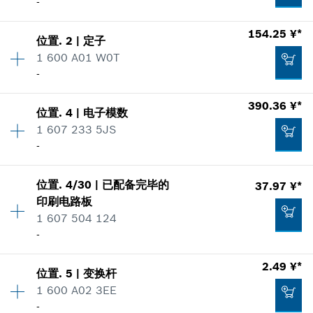
-
154.25 ¥*
位置
.
2
|
定子
数量
1
1 600 A01 W0T
价格类组
:
00
-
零件信息
使用证明
数量
1
390.36 ¥*
显示在插图
位置
.
4
|
电子模数
价格类组
:
00
1 607 233 5JS
零件信息
-
使用证明
显示在插图
位置
.
4/30
|
已配备完毕的
37.97 ¥*
数量
1
53.39 ¥*
印刷电路板
价格类组
:
00
1 607 504 124
零件信息
*
显示的价格包含增值税
-
使用证明
显示在插图
154.25 ¥*
2.49 ¥*
加入购物车
位置
.
5
|
变换杆
数量
1
*
显示的价格包含增值税
1 600 A02 3EE
价格类组
:
00
-
零件信息