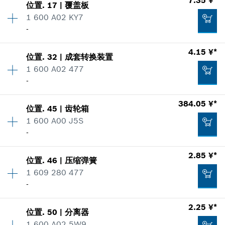
显示在插图
6.29 ¥*
位置
.
17
|
覆盖板
数量
1
1 600 A02 KY7
价格类组
:
00
*
显示的价格包含增值税
-
零件信息
使用证明
加入购物车
4.15 ¥*
显示在插图
位置
.
32
|
成套转换装置
数量
1
8.81 ¥*
1 600 A02 477
价格类组
:
12
-
零件信息
*
显示的价格包含增值税
使用证明
数量
1
384.05 ¥*
显示在插图
位置
.
45
|
齿轮箱
价格类组
:
00
加入购物车
50.24 ¥*
1 600 A00 J5S
零件信息
-
*
显示的价格包含增值税
使用证明
2.85 ¥*
显示在插图
位置
.
46
|
压缩弹簧
数量
1
加入购物车
7.35 ¥*
1 609 280 477
价格类组
:
00
-
零件信息
*
显示的价格包含增值税
使用证明
2.25 ¥*
显示在插图
4.15 ¥*
位置
.
50
|
分离器
数量
1
加入购物车
1 600 A02 5W9