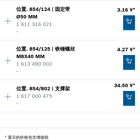
数量
1
加入购物车
显示在插图
-
位置
.
854/124
|
固定带
3.16 ¥*
价格类组
:
00
Ø50 MM
零件信息
1 611 316 021
使用证明
加入购物车
-
显示在插图
68.22 ¥*
位置
.
854/125
|
铁锤螺丝
4.27 ¥*
数量
1
M8X40 MM
价格类组
:
00
*
显示的价格包含增值税
1 613 490 002
零件信息
-
使用证明
47.93 ¥*
加入购物车
显示在插图
*
显示的价格包含增值税
34.50 ¥*
位置
.
854/802
|
支撑架
数量
1
1 617 000 475
价格类组
:
00
加入购物车
-
零件信息
使用证明
显示在插图
3.16 ¥*
数量
1
价格类组
:
00
*
显示的价格包含增值税
零件信息
*
显示的价格包含增值税