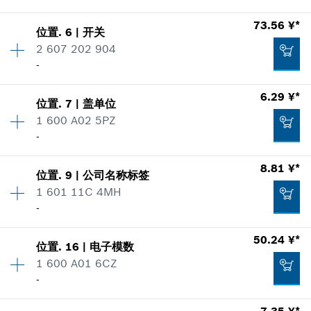
加入购物车
使用证明
数量
1
73.56 ¥*
显示在插图
390.36 ¥*
位置
.
6
|
开关
价格类组
:
00
2 607 202 904
*
显示的价格包含增值税
零件信息
-
使用证明
数量
1
6.29 ¥*
显示在插图
加入购物车
位置
.
7
|
盖单位
价格类组
:
00
37.97 ¥*
1 600 A02 5PZ
零件信息
-
*
显示的价格包含增值税
使用证明
数量
1
8.81 ¥*
显示在插图
2.49 ¥*
位置
.
9
|
公司名称标签
价格类组
:
00
加入购物车
1 601 11C 4MH
*
显示的价格包含增值税
零件信息
-
使用证明
加入购物车
50.24 ¥*
显示在插图
73.56 ¥*
位置
.
16
|
电子模数
数量
1
1 600 A01 6CZ
价格类组
:
13
*
显示的价格包含增值税
-
零件信息
使用证明
加入购物车
7.35 ¥*