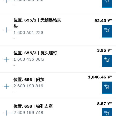
零件信息
-
加入购物车
使用证明
数量
1
显示在插图
669.17 ¥*
位置
.
655/2
|
无钥匙钻夹
92.43 ¥*
价格类组
:
-
头
*
显示的价格包含增值税
零件信息
1 600 A01 22S
使用证明
-
显示在插图
加入购物车
398.78 ¥*
3.95 ¥*
位置
.
655/3
|
沉头螺钉
数量
1
*
显示的价格包含增值税
1 603 435 08G
价格类组
:
00
-
零件信息
加入购物车
使用证明
-
1,046.46 ¥*
显示在插图
位置
.
656
|
附加
数量
1
2 609 199 816
价格类组
:
00
加入购物车
-
零件信息
使用证明
数量
1
8.57 ¥*
显示在插图
位置
.
658
|
钻孔支座
价格类组
:
00
92.43 ¥*
2 609 199 748