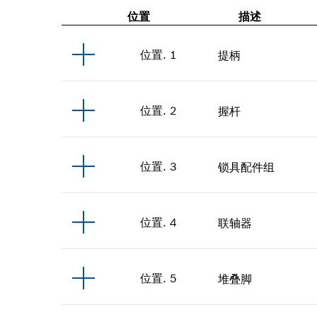
位置
描述
位置
.
1
提柄
位置
.
2
握杆
位置
.
3
锁具配件组
位置
.
4
联轴器
位置
.
5
堆叠脚