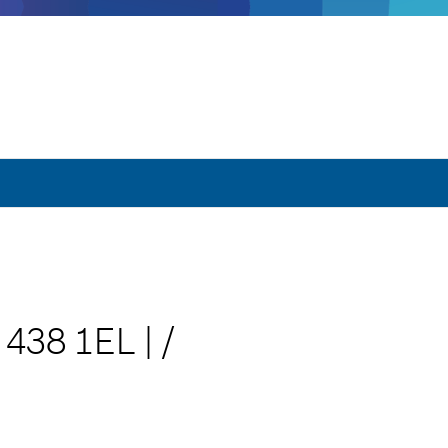
 438 1EL
|
/