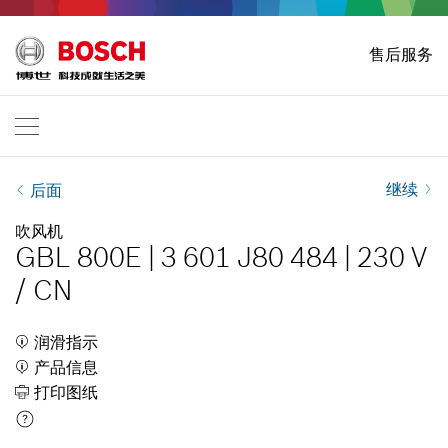
主页
售后服务
Bosch Professional
联系我们
中 国
ZH
ZH
| 中 文
EN
| English
继续
后面
吹风机
GBL 800E
|
3 601 J80 484
|
230 V
/
CN
润滑指示
产品信息
打印图纸