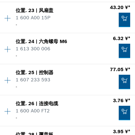
数量
1
加入购物车
43.20 ¥*
显示在插图
21.46 ¥*
位置
.
23
|
风扇盖
价格类组
:
00
1 600 A00 15P
*
显示的价格包含增值税
零件信息
-
使用证明
数量
1
加入购物车
6.32 ¥*
显示在插图
29.90 ¥*
位置
.
24
|
六角螺母
M6
价格类组
:
00
1 613 300 006
*
显示的价格包含增值税
零件信息
-
使用证明
数量
1
加入购物车
77.05 ¥*
显示在插图
51.62 ¥*
位置
.
25
|
控制器
价格类组
:
00
1 607 233 593
*
显示的价格包含增值税
零件信息
-
使用证明
数量
1
加入购物车
3.76 ¥*
显示在插图
43.20 ¥*
位置
.
26
|
连接电缆
价格类组
:
00
1 600 A00 FT2
*
显示的价格包含增值税
零件信息
-
使用证明
数量
1
加入购物车
3.95 ¥*
显示在插图
位置
.
28
|
覆盖板