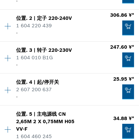
-
306.86 ¥*
位置
.
2
|
定子
220-240V
数量
1
1 604 220 439
价格类组
:
00
-
零件信息
使用证明
数量
1
247.60 ¥*
显示在插图
位置
.
3
|
转子
220-230V
价格类组
:
00
1 604 010 B1G
零件信息
-
使用证明
数量
3
25.95 ¥*
显示在插图
位置
.
4
|
起/停开关
价格类组
:
00
59.93 ¥*
2 607 200 637
零件信息
-
*
显示的价格包含增值税
使用证明
显示在插图
306.86 ¥*
位置
.
5
|
主电源线
CN
数量
1
34.88 ¥*
加入购物车
2,65M 2 X 0,75MM H05
价格类组
:
00
*
显示的价格包含增值税
VV-F
零件信息
1 604 460 245
使用证明