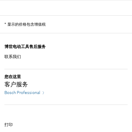
数量
1
显示在插图
价格类组
:
00
加入购物车
71.78 ¥*
零件信息
*
显示的价格包含增值税
*
显示的价格包含增值税
使用证明
显示在插图
加入购物车
71.78 ¥*
博世电动工具售后服务
联系我们
*
显示的价格包含增值税
6.02 ¥*
加入购物车
您在这里
*
显示的价格包含增值税
客户服务
Bosch Professional
加入购物车
打印