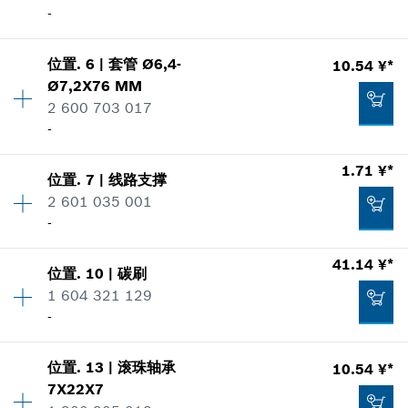
加入购物车
-
显示在插图
247.60 ¥*
数量
1
*
显示的价格包含增值税
位置
.
6
|
套管
Ø6,4-
10.54 ¥*
价格类组
:
00
Ø7,2X76 MM
加入购物车
零件信息
2 600 703 017
使用证明
-
25.95 ¥*
显示在插图
*
显示的价格包含增值税
1.71 ¥*
位置
.
7
|
线路支撑
数量
1
2 601 035 001
价格类组
:
00
加入购物车
-
零件信息
使用证明
34.88 ¥*
数量
1
41.14 ¥*
显示在插图
位置
.
10
|
碳刷
价格类组
:
00
*
显示的价格包含增值税
1 604 321 129
零件信息
-
加入购物车
使用证明
显示在插图
位置
.
13
|
滚珠轴承
10.54 ¥*
数量
1
10.54 ¥*
7X22X7
价格类组
:
00