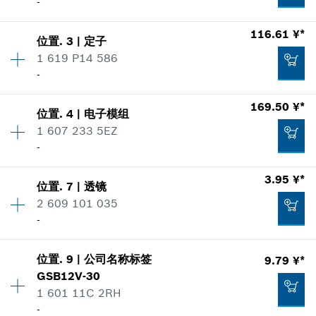
-
116.61 ¥*
位置
.
3
|
定子
数量
1
1 619 P14 586
价格类组
:
00
-
零件信息
使用证明
169.50 ¥*
显示在插图
位置
.
4
|
电子模组
数量
1
1 607 233 5EZ
价格类组
:
00
-
零件信息
使用证明
3.95 ¥*
显示在插图
位置
.
7
|
透镜
数量
1
26.73 ¥*
2 609 101 035
价格类组
:
00
-
零件信息
*
显示的价格包含增值税
使用证明
显示在插图
位置
.
9
|
公司名称标签
9.79 ¥*
数量
1
加入购物车
116.61 ¥*
GSB12V-30
价格类组
:
00
1 601 11C 2RH
零件信息
*
显示的价格包含增值税
-
使用证明