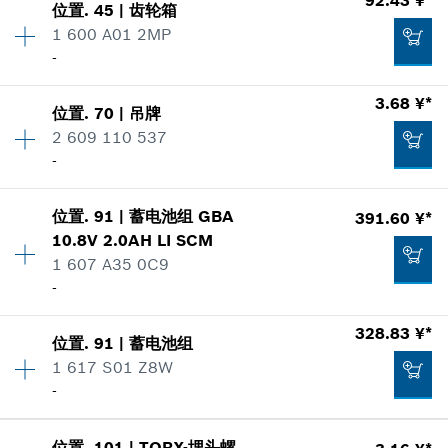
显示在插图
位置
.
45
|
齿轮箱
数量
1
3.95 ¥*
1 600 A01 2MP
价格类组
:
00
-
零件信息
*
显示的价格包含增值税
使用证明
3.68 ¥*
显示在插图
位置
.
70
|
吊牌
数量
1
加入购物车
10.28 ¥*
2 609 110 537
价格类组
:
00
-
零件信息
*
显示的价格包含增值税
使用证明
显示在插图
位置
.
91
|
蓄电池组
GBA
391.60 ¥*
数量
2
加入购物车
9.79 ¥*
10.8V 2.0AH LI SCM
价格类组
:
00
1 607 A35 0C9
零件信息
*
显示的价格包含增值税
-
使用证明
显示在插图
328.83 ¥*
加入购物车
92.43 ¥*
位置
.
91
|
蓄电池组
数量
1
1 617 S01 Z8W
价格类组
:
00
*
显示的价格包含增值税
-
零件信息
使用证明
数量
1
加入购物车
显示在插图
位置
.
101
|
TORX-埋头螺