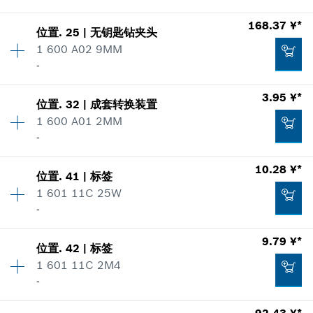
显示在插图
168.37 ¥*
加入购物车
169.50 ¥*
位置
.
25
|
无钥匙钻夹头
数量
1
1 600 A02 9MM
价格类组
:
00
*
显示的价格包含增值税
-
零件信息
使用证明
数量
1
3.95 ¥*
加入购物车
显示在插图
3.95 ¥*
位置
.
32
|
成套转换装置
价格类组
:
32
1 600 A01 2MM
*
显示的价格包含增值税
零件信息
-
使用证明
10.28 ¥*
显示在插图
加入购物车
位置
.
41
|
标签
数量
1
9.79 ¥*
1 601 11C 25W
价格类组
:
00
-
零件信息
*
显示的价格包含增值税
使用证明
9.79 ¥*
显示在插图
168.37 ¥*
位置
.
42
|
标签
数量
1
加入购物车
1 601 11C 2M4
价格类组
:
00
*
显示的价格包含增值税
-
零件信息
使用证明
加入购物车
92.43 ¥*