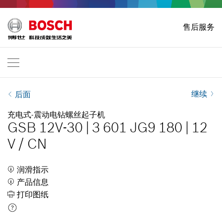
主页
售后服务
Bosch Professional
联系我们
中 国
ZH
ZH
| 中 文
EN
| English
继续
后面
充电式-震动电钻螺丝起子机
GSB 12V-30
|
3 601 JG9 180
|
12
V
/
CN
润滑指示
产品信息
打印图纸