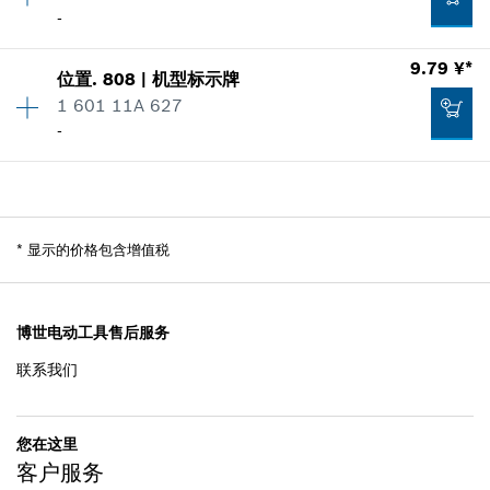
*
显示的价格包含增值税
-
零件信息
使用证明
加入购物车
9.79 ¥*
406.39 ¥*
显示在插图
位置
.
808
|
机型标示牌
数量
1
1 601 11A 627
价格类组
:
00
*
显示的价格包含增值税
-
零件信息
使用证明
数量
1
加入购物车
显示在插图
价格类组
:
00
57.15 ¥*
零件信息
*
显示的价格包含增值税
*
显示的价格包含增值税
使用证明
显示在插图
加入购物车
45.09 ¥*
博世电动工具售后服务
联系我们
*
显示的价格包含增值税
9.79 ¥*
加入购物车
您在这里
*
显示的价格包含增值税
客户服务