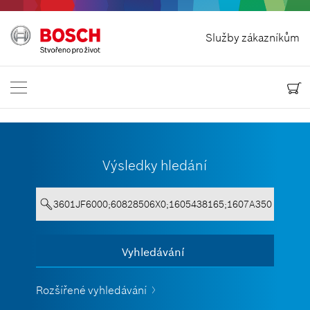
Odstoupit od smlouvy
Služby zákazníkům
Bosch Power Tools
Kontaktujte nás
Česká republika
CS
Výsledky hledání
Text musí obsahovat alespoň 3
Vyhledávání
Zobrazit vše
znaky.
Rozšířené vyhledávání