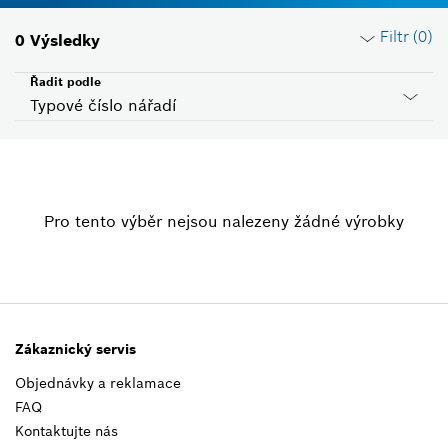
Filtr (
0
)
0
Výsledky
Řadit podle
Typové číslo nářadí
Resetovat filtry
Pro tento výběr nejsou nalezeny žádné výrobky
SkupinaVýrobků
Vyberte
Napětí
Vyberte
Zákaznický servis
Objednávky a reklamace
Stát ID
FAQ
Vyberte
Kontaktujte nás