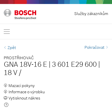
Odstoupit od smlouvy
Služby zákazníkům
Bosch Professional
Kontaktujte nás
Česká republika
CS
Pokračovat
Zpět
PROSTŘIHOVAČ
GNA 18V-16 E
|
3 601 E29 600
|
18 V
/
Mazací pokyny
Informace o výrobku
Vytisknout nákres