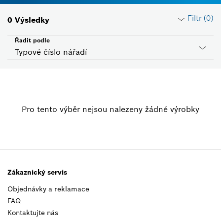
Filtr (
0
)
0
Výsledky
Řadit podle
Typové číslo nářadí
Resetovat filtry
Pro tento výběr nejsou nalezeny žádné výrobky
SkupinaVýrobků
Vyberte
Napětí
Vyberte
Zákaznický servis
Objednávky a reklamace
Stát ID
FAQ
Vyberte
Kontaktujte nás