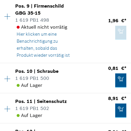
Verfügbarkeit
1
Pos
.
9
|
Firmenschild
1,21 €*
Preisgruppe
:
10
IN DEN WARENKORB
GBG 35-15
*
Alle Preise inkl. Mehrwertsteuer zzgl.
Ersatzteilinformationen
1 619 PB1 498
1,96 €*
Versandkosten
Verwendungsnachweis
Aktuell nicht vorrätig
In Darstellung zeigen
Hier klicken
um eine
IN DEN WARENKORB
Benachrichtigung zu
erhalten, sobald das
Produkt wieder vorrätig ist
0,81 €*
Verfügbarkeit
1
0,81 €*
Pos
.
10
|
Schraube
Preisgruppe
:
13
*
Alle Preise inkl. Mehrwertsteuer zzgl.
1 619 PB1 500
Versandkosten
Ersatzteilinformationen
Auf Lager
Verwendungsnachweis
8,91 €*
In Darstellung zeigen
IN DEN WARENKORB
Pos
.
11
|
Seitenschutz
Verfügbarkeit
6
1 619 PB1 502
Preisgruppe
:
10
Auf Lager
Ersatzteilinformationen
Verwendungsnachweis
Verfügbarkeit
2
In Darstellung zeigen