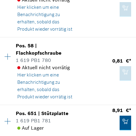
Versandkosten
Verwendungsnachweis
Hier klicken
um eine
In Darstellung zeigen
Benachrichtigung zu
10,15 €*
IN DEN WARENKORB
erhalten, sobald das
*
Alle Preise inkl. Mehrwertsteuer zzgl.
Produkt wieder vorrätig ist
Versandkosten
Verfügbarkeit
1
Pos
.
58
|
0,81 €*
Preisgruppe
:
10
IN DEN WARENKORB
Flachkopfschraube
*
Alle Preise inkl. Mehrwertsteuer zzgl.
Ersatzteilinformationen
1 619 PB1 780
0,81 €*
Versandkosten
Verwendungsnachweis
Aktuell nicht vorrätig
In Darstellung zeigen
Hier klicken
um eine
IN DEN WARENKORB
Benachrichtigung zu
erhalten, sobald das
Produkt wieder vorrätig ist
0,81 €*
Verfügbarkeit
1
8,91 €*
Pos
.
651
|
Stützplatte
Preisgruppe
:
10
*
Alle Preise inkl. Mehrwertsteuer zzgl.
1 619 PB1 781
Versandkosten
Ersatzteilinformationen
Auf Lager
Verwendungsnachweis