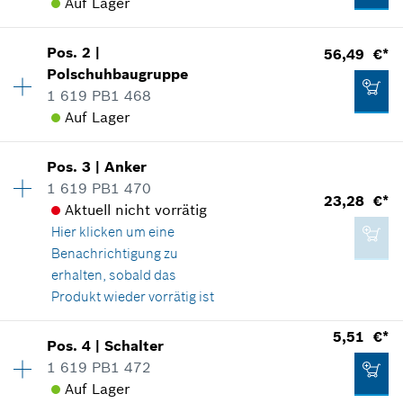
Auf Lager
Verfügbarkeit
1
Pos
.
2
|
56,49 €*
Preisgruppe
:
31
Polschuhbaugruppe
Ersatzteilinformationen
1 619 PB1 468
Verwendungsnachweis
Auf Lager
In Darstellung zeigen
Verfügbarkeit
1
Pos
.
3
|
Anker
Preisgruppe
:
39
1 619 PB1 470
23,28 €*
Ersatzteilinformationen
Aktuell nicht vorrätig
Verwendungsnachweis
Hier klicken
um eine
23,28 €*
In Darstellung zeigen
Benachrichtigung zu
*
Alle Preise inkl. Mehrwertsteuer zzgl.
erhalten, sobald das
Versandkosten
Produkt wieder vorrätig ist
Verfügbarkeit
1
5,51 €*
IN DEN WARENKORB
Pos
.
4
|
Schalter
56,49 €*
Preisgruppe
:
31
1 619 PB1 472
*
Alle Preise inkl. Mehrwertsteuer zzgl.
Ersatzteilinformationen
Auf Lager
Versandkosten