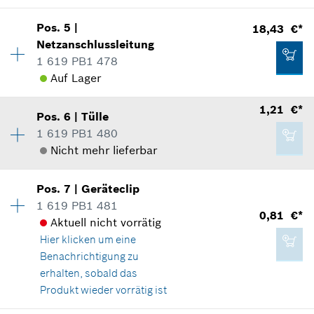
Verwendungsnachweis
Verfügbarkeit
1
In Darstellung zeigen
Pos
.
5
|
18,43 €*
Preisgruppe
:
19
IN DEN WARENKORB
Netzanschlussleitung
Ersatzteilinformationen
1 619 PB1 478
Verwendungsnachweis
Auf Lager
In Darstellung zeigen
23,28 €*
Verfügbarkeit
1
1,21 €*
Pos
.
6
|
Tülle
Preisgruppe
:
29
*
Alle Preise inkl. Mehrwertsteuer zzgl.
1 619 PB1 480
Versandkosten
Ersatzteilinformationen
Nicht mehr lieferbar
Verwendungsnachweis
5,51 €*
Verfügbarkeit
1
IN DEN WARENKORB
In Darstellung zeigen
Pos
.
7
|
Geräteclip
Preisgruppe
:
11
*
Alle Preise inkl. Mehrwertsteuer zzgl.
1 619 PB1 481
Versandkosten
0,81 €*
Ersatzteilinformationen
Aktuell nicht vorrätig
Verwendungsnachweis
Hier klicken
um eine
IN DEN WARENKORB
In Darstellung zeigen
Benachrichtigung zu
18,43 €*
erhalten, sobald das
*
Alle Preise inkl. Mehrwertsteuer zzgl.
Produkt wieder vorrätig ist
Versandkosten