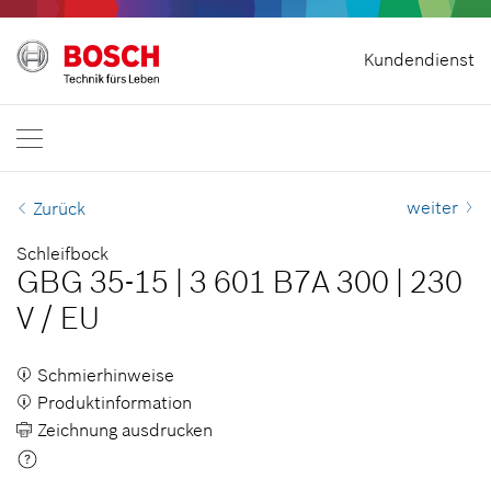
Vertrag widerrufen
Kundendienst
Bosch Professional
Kontakt
Deutschland
DE
weiter
Zurück
Schleifbock
GBG 35-15
|
3 601 B7A 300
|
230
V
/
EU
Schmierhinweise
Produktinformation
Zeichnung ausdrucken