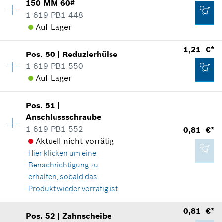
150 MM 60#
Preisgruppe
:
23
Versandkosten
1 619 PB1 448
Ersatzteilinformationen
Auf Lager
Verwendungsnachweis
0,81 €*
IN DEN WARENKORB
In Darstellung zeigen
*
Alle Preise inkl. Mehrwertsteuer zzgl.
1,21 €*
Pos
.
50
|
Reduzierhülse
Verfügbarkeit
1
Versandkosten
1 619 PB1 550
Preisgruppe
:
23
Auf Lager
Ersatzteilinformationen
IN DEN WARENKORB
Verwendungsnachweis
Verfügbarkeit
1
In Darstellung zeigen
8,91 €*
Pos
.
51
|
Preisgruppe
:
11
Anschlussschraube
*
Alle Preise inkl. Mehrwertsteuer zzgl.
Ersatzteilinformationen
1 619 PB1 552
0,81 €*
Versandkosten
Verwendungsnachweis
Aktuell nicht vorrätig
In Darstellung zeigen
Hier klicken
um eine
IN DEN WARENKORB
Benachrichtigung zu
8,91 €*
erhalten, sobald das
*
Alle Preise inkl. Mehrwertsteuer zzgl.
Produkt wieder vorrätig ist
Versandkosten
1,21 €*
Verfügbarkeit
1
0,81 €*
Pos
.
52
|
Zahnscheibe
Preisgruppe
:
10