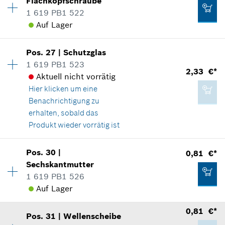
14,55 €*
Flachkopfschraube
Ersatzteilinformationen
1 619 PB1 522
*
Alle Preise inkl. Mehrwertsteuer zzgl.
Verwendungsnachweis
Auf Lager
Versandkosten
In Darstellung zeigen
1,96 €*
Verfügbarkeit
4
Pos
.
27
|
Schutzglas
Preisgruppe
:
10
IN DEN WARENKORB
*
Alle Preise inkl. Mehrwertsteuer zzgl.
1 619 PB1 523
Versandkosten
2,33 €*
Ersatzteilinformationen
Aktuell nicht vorrätig
Verwendungsnachweis
Hier klicken
um eine
0,81 €*
IN DEN WARENKORB
In Darstellung zeigen
Benachrichtigung zu
*
Alle Preise inkl. Mehrwertsteuer zzgl.
erhalten, sobald das
Versandkosten
Produkt wieder vorrätig ist
Verfügbarkeit
1
IN DEN WARENKORB
Pos
.
30
|
0,81 €*
0,81 €*
Preisgruppe
:
14
Sechskantmutter
*
Alle Preise inkl. Mehrwertsteuer zzgl.
Ersatzteilinformationen
1 619 PB1 526
Versandkosten
Verwendungsnachweis
Auf Lager
In Darstellung zeigen
0,81 €*
IN DEN WARENKORB
Pos
.
31
|
Wellenscheibe
Verfügbarkeit
1