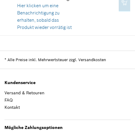
Hier klicken
um eine
Benachrichtigung zu
erhalten, sobald das
Produkt wieder vorrätig ist
Verfügbarkeit
1
Preisgruppe
:
14
Ersatzteilinformationen
*
Alle Preise inkl. Mehrwertsteuer zzgl. Versandkosten
Verwendungsnachweis
In Darstellung zeigen
Kundenservice
Versand & Retouren
FAQ
Kontakt
2,33 €*
*
Alle Preise inkl. Mehrwertsteuer zzgl.
Mögliche Zahlungsoptionen
Versandkosten