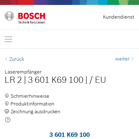
Vertrag widerrufen
Kundendienst
Bosch Professional
Kontakt
Deutschland
DE
weiter
Zurück
Laserempfänger
LR 2
|
3 601 K69 100
|
/
EU
Schmierhinweise
Produktinformation
Zeichnung ausdrucken
3 601 K69 100