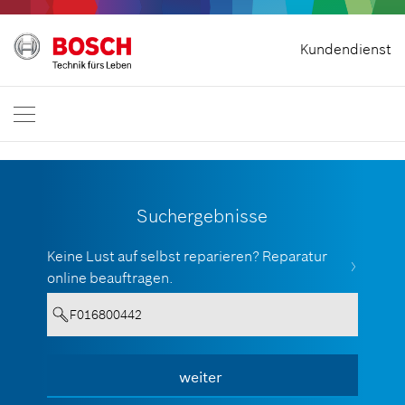
Vertrag widerrufen
Kundendienst
Bosch Professional
Kontakt
Deutschland
DE
Suchergebnisse
Keine Lust auf selbst reparieren? Reparatur
online beauftragen.
Für eine Suche müssen mindesten 3
weiter
Alle anzeigen
Zeichen eingegeben werden.