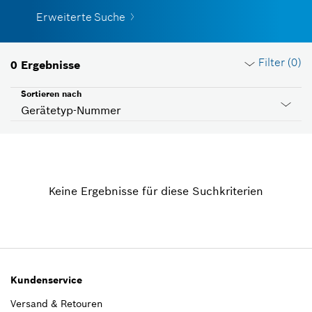
Erweiterte Suche
Filter (
0
)
0
Ergebnisse
Sortieren nach
Gerätetyp-Nummer
Filter löschen
Keine Ergebnisse für diese Suchkriterien
Gruppe
Bitte auswählen
Betriebsspannung
Bitte auswählen
Kundenservice
Versand & Retouren
Land