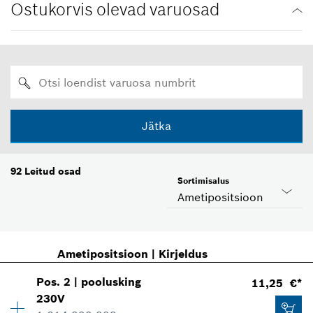
Ostukorvis olevad varuosad
Jätka
92
Leitud osad
Sortimisalus
Ametipositsioon
Ametipositsioon
|
Kirjeldus
Pos
.
2
|
poolusking
11,25 €*
230V