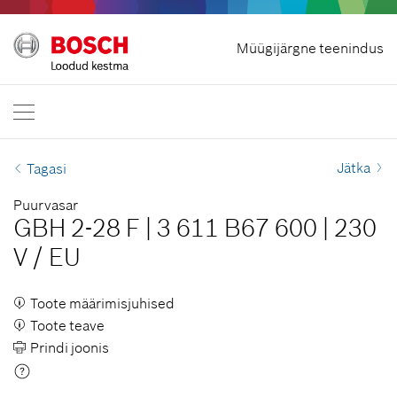
Lepingust taganeda
Müügijärgne teenindus
Bosch Professional
Kontakteeru
Eesti
ET
ET
| Eesti
EN
| English
Jätka
Tagasi
Puurvasar
GBH 2-28 F
|
3 611 B67 600
|
230
V
/
EU
Toote määrimisjuhised
Toote teave
Prindi joonis