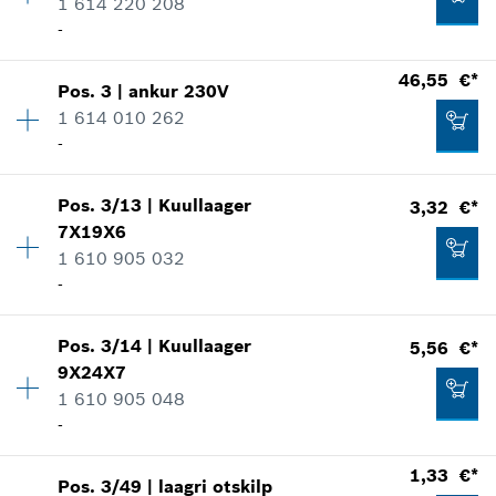
1 614 220 208
-
46,55 €*
Pos
.
3
|
ankur
230V
Kogus
1
1 614 010 262
Hinnarühm
:
27
-
Varuosa teave
kasutuskoht
Näita illustratsioonil
Pos
.
3/13
|
Kuullaager
3,32 €*
Kogus
1
7X19X6
Hinnarühm
:
39
1 610 905 032
Varuosa teave
-
kasutuskoht
Näita illustratsioonil
11,25 €*
Pos
.
3/14
|
Kuullaager
5,56 €*
Kogus
1
9X24X7
Hinnarühm
:
17
*
Soovituslik jaehindmüügi ilma käibemaksuta
1 610 905 048
Varuosa teave
-
kasutuskoht
Lisa korvi
Näita illustratsioonil
46,55 €*
1,33 €*
Pos
.
3/49
|
laagri otskilp
Kogus
1