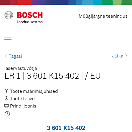
Lepingust taganeda
Müügijärgne teenindus
Bosch Professional
Kontakteeru
Eesti
ET
ET
| Eesti
EN
| English
Jätka
Tagasi
laservastuvõtja
LR 1
|
3 601 K15 402
|
/
EU
Toote määrimisjuhised
Toote teave
Prindi joonis
3 601 K15 402