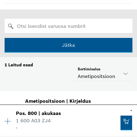
Jätka
1
Leitud osad
Sortimisalus
Ametipositsioon
Ametipositsioon
|
Kirjeldus
-
Pos
.
800
|
akukaas
1 600 A03 ZJ4
-