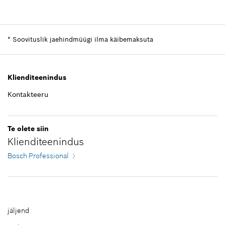
Kogus
1
Hinnarühm
:
-
Varuosa teave
*
Soovituslik jaehindmüügi ilma käibemaksuta
kasutuskoht
Näita illustratsioonil
Klienditeenindus
Kontakteeru
-
Te olete siin
Klienditeenindus
Lisa korvi
Bosch Professional
jäljend