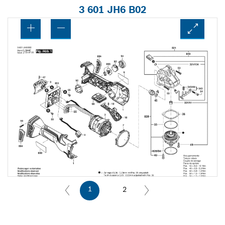
3 601 JH6 B02
1
2