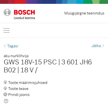
Lepingust taganeda
Müügijärgne teenindus
Bosch Professional
Kontakteeru
Eesti
ET
ET
| Eesti
EN
| English
Jätka
Tagasi
aku-nurklihvija
GWS 18V-15 PSC
|
3 601 JH6
B02
|
18 V
/
Toote määrimisjuhised
Toote teave
Prindi joonis