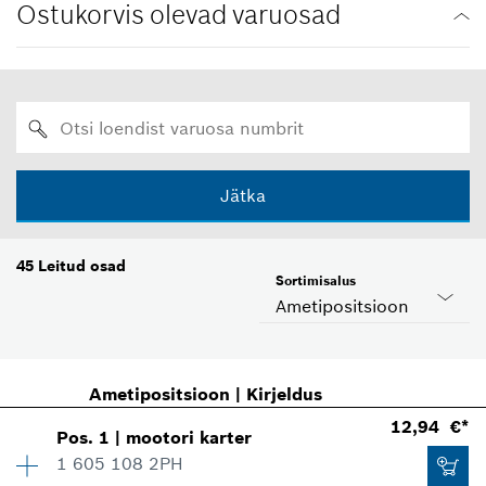
Ostukorvis olevad varuosad
Jätka
45
Leitud osad
Sortimisalus
Ametipositsioon
Ametipositsioon
|
Kirjeldus
12,94 €*
Pos
.
1
|
mootori karter
1 605 108 2PH