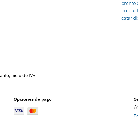
pronto 
product
estar d
Disponibilidad
1
Grupo de precios
:
50
Información sobre recambios
Relación de aplicaciones de una pieza
Mostrar en figura
nte, incluido IVA
Opciones de pago
S
A
Bo