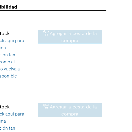
ibilidad
stock
Agregar a cesta de la
compra
ick aqui para
 una
ción tan
como el
o vuelva a
isponible
stock
Agregar a cesta de la
4,76 €*
compra
ick aqui para
 una
*
Recomendación de precio del
ción tan
fabricante no vinculante,