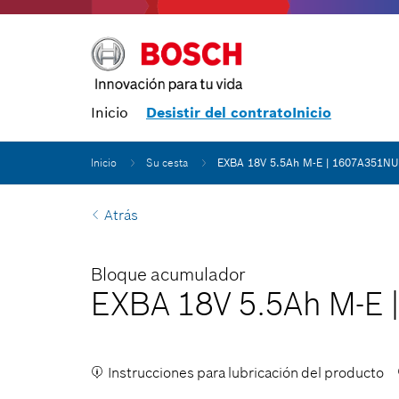
Inicio
Desistir del contratoInicio
Inicio
Su cesta
EXBA 18V 5.5Ah M-E | 1607A351NU
Atrás
Bloque acumulador
EXBA 18V 5.5Ah M-E
Instrucciones para lubricación del producto