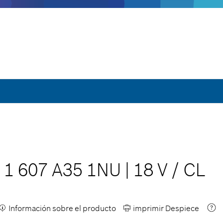
|
1 607 A35 1NU
|
18 V
/
CL
Información sobre el producto
imprimir Despiece