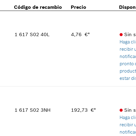
Código de recambio
Precio
Dispon
1 617 S02 40L
4,76 €*
Sin 
Haga cl
recibir
notifica
pronto 
product
estar d
Disponibilidad
1
Grupo de precios
:
18
Información sobre recambios
1 617 S02 3NH
192,73 €*
Sin 
Relación de aplicaciones de una pieza
Haga cl
Mostrar en figura
recibir
notifica