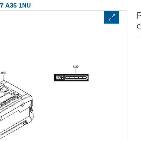
07 A35 1NU
R