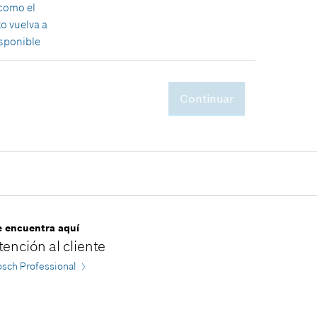
como el
incluido IVA
o vuelva a
isponible
Continuar
192,73 €*
*
Recomendación de precio del
fabricante no vinculante,
incluido IVA
e encuentra aquí
tención al cliente
sch Professional