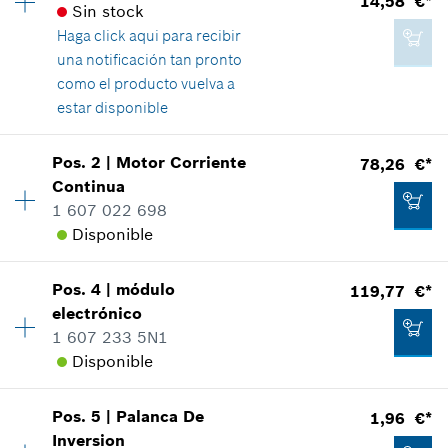
14,58 €*
Sin stock
Haga click aqui para
recibir
una notificación tan pronto
como el producto vuelva a
estar disponible
Disponibilidad
1
Pos
.
2
|
Motor Corriente
78,26 €*
Grupo de precios
:
27
Continua
Información sobre recambios
1 607 022 698
Relación de aplicaciones de una pieza
Disponible
Mostrar en figura
Disponibilidad
1
Pos
.
4
|
módulo
119,77 €*
Grupo de precios
:
42
electrónico
Información sobre recambios
1 607 233 5N1
Relación de aplicaciones de una pieza
Disponible
14,58 €*
Mostrar en figura
*
Recomendación de precio del fabricante no
Pos
.
5
|
Palanca De
1,96 €*
Disponibilidad
1
vinculante, incluido IVA
Inversion
Grupo de precios
:
46