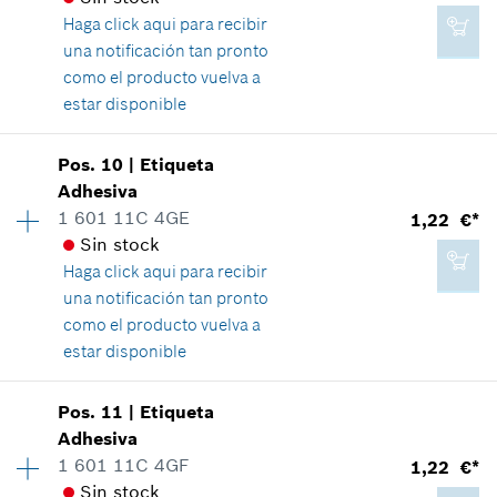
vinculante, incluido IVA
Relación de aplicaciones de una pieza
Haga click aqui para
recibir
Mostrar en figura
una notificación tan pronto
Agregar a cesta de la compra
como el producto vuelva a
estar disponible
Pos
.
10
|
Etiqueta
6,85 €*
Disponibilidad
1
Adhesiva
Grupo de precios
:
13
*
Recomendación de precio del fabricante no
1 601 11C 4GE
1,22 €*
Información sobre recambios
vinculante, incluido IVA
Sin stock
Relación de aplicaciones de una pieza
Haga click aqui para
recibir
Mostrar en figura
Agregar a cesta de la compra
una notificación tan pronto
como el producto vuelva a
estar disponible
Disponibilidad
1
Pos
.
11
|
Etiqueta
1,96 €*
Grupo de precios
:
11
Adhesiva
*
Recomendación de precio del fabricante no
Información sobre recambios
1 601 11C 4GF
1,22 €*
vinculante, incluido IVA
Relación de aplicaciones de una pieza
Sin stock