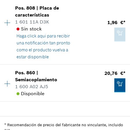
Disponibilidad
1
Agregar a cesta de la compra
Pos
.
808
|
Placa de
33,95 €*
Grupo de precios
:
41
características
*
Recomendación de precio del fabricante no
Información sobre recambios
1 601 11A D3K
1,96 €*
vinculante, incluido IVA
Relación de aplicaciones de una pieza
Sin stock
Mostrar en figura
Haga click aqui para
recibir
una notificación tan pronto
Agregar a cesta de la compra
como el producto vuelva a
estar disponible
69,90 €*
Disponibilidad
1
Pos
.
860
|
20,76 €*
Grupo de precios
:
13
*
Recomendación de precio del fabricante no
Semiacoplamiento
vinculante, incluido IVA
Información sobre recambios
1 600 A02 AJ5
Relación de aplicaciones de una pieza
Disponible
Mostrar en figura
Agregar a cesta de la compra
Disponibilidad
1
Grupo de precios
:
30
Información sobre recambios
*
Recomendación de precio del fabricante no vinculante, incluido
Relación de aplicaciones de una pieza