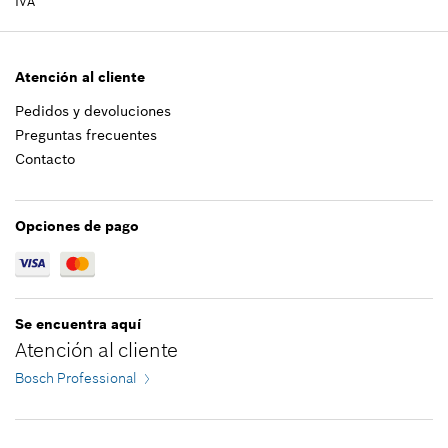
IVA
1,96 €*
Mostrar en figura
*
Recomendación de precio del fabricante no
vinculante, incluido IVA
Atención al cliente
Pedidos y devoluciones
Agregar a cesta de la compra
20,76 €*
Preguntas frecuentes
Contacto
*
Recomendación de precio del fabricante no
vinculante, incluido IVA
Opciones de pago
Agregar a cesta de la compra
Se encuentra aquí
Atención al cliente
Bosch Professional