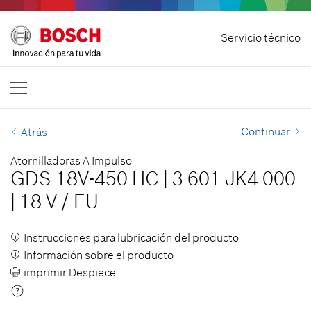
Desistir del contratoInicio
Servicio técnico
Bosch Professional
Contacto
España
ES
Continuar
Atrás
Atornilladoras A Impulso
GDS 18V-450 HC
|
3 601 JK4 000
|
18 V
/
EU
Instrucciones para lubricación del producto
Información sobre el producto
imprimir Despiece