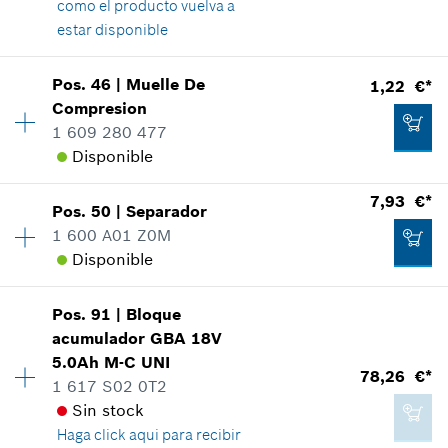
como el producto vuelva a
estar disponible
Agregar a cesta de la compra
Pos
.
46
|
Muelle De
1,22 €*
1,22 €*
Disponibilidad
1
Compresion
Grupo de precios
:
32
*
Recomendación de precio del fabricante no
1 609 280 477
Información sobre recambios
vinculante, incluido IVA
Disponible
Relación de aplicaciones de una pieza
Mostrar en figura
7,93 €*
Agregar a cesta de la compra
Pos
.
50
|
Separador
Disponibilidad
1
1 600 A01 Z0M
Grupo de precios
:
11
Disponible
Información sobre recambios
Relación de aplicaciones de una pieza
Mostrar en figura
27,12 €*
Pos
.
91
|
Bloque
Disponibilidad
1
acumulador
GBA 18V
Grupo de precios
:
22
*
Recomendación de precio del fabricante no
5.0Ah M-C UNI
Información sobre recambios
vinculante, incluido IVA
78,26 €*
1 617 S02 0T2
Relación de aplicaciones de una pieza
Sin stock
Mostrar en figura
Agregar a cesta de la compra
Haga click aqui para
recibir
1,22 €*