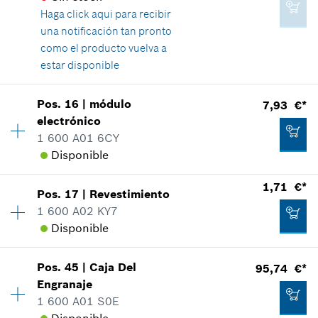
Mostrar en figura
Haga click aqui para
recibir
una notificación tan pronto
Agregar a cesta de la compra
como el producto vuelva a
estar disponible
1,22 €*
Disponibilidad
1
Pos
.
16
|
módulo
7,93 €*
Grupo de precios
:
11
*
Recomendación de precio del fabricante no
electrónico
vinculante, incluido IVA
Información sobre recambios
1 600 A01 6CY
Relación de aplicaciones de una pieza
Disponible
Mostrar en figura
Agregar a cesta de la compra
1,71 €*
Pos
.
17
|
Revestimiento
Disponibilidad
1
1 600 A02 KY7
Grupo de precios
:
22
Disponible
Información sobre recambios
Relación de aplicaciones de una pieza
1,22 €*
Mostrar en figura
Pos
.
45
|
Caja Del
95,74 €*
Disponibilidad
1
*
Recomendación de precio del fabricante no
Engranaje
Grupo de precios
:
12
vinculante, incluido IVA
1 600 A01 S0E
Información sobre recambios