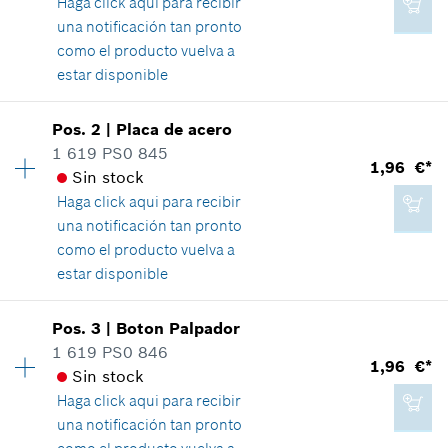
Haga click aqui para
recibir
una notificación tan pronto
como el producto vuelva a
estar disponible
Disponibilidad
1
Pos
.
2
|
Placa de acero
Grupo de precios
:
39
1 619 PS0 845
1,96 €*
Información sobre recambios
Sin stock
Relación de aplicaciones de una pieza
Haga click aqui para
recibir
Mostrar en figura
una notificación tan pronto
como el producto vuelva a
estar disponible
Disponibilidad
1
Pos
.
3
|
Boton Palpador
56,58 €*
Grupo de precios
:
13
1 619 PS0 846
1,96 €*
*
Recomendación de precio del fabricante no
Información sobre recambios
Sin stock
vinculante, incluido IVA
Relación de aplicaciones de una pieza
Haga click aqui para
recibir
Mostrar en figura
una notificación tan pronto