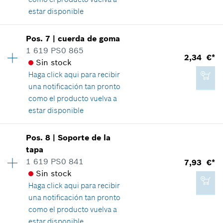
estar disponible
7,93 €*
Disponibilidad
1
Pos
.
7
|
cuerda de goma
Grupo de precios
:
13
*
Recomendación de precio del fabricante no
1 619 PS0 865
2,34 €*
vinculante, incluido IVA
Información sobre recambios
Sin stock
Relación de aplicaciones de una pieza
Haga click aqui para
recibir
Mostrar en figura
Agregar a cesta de la compra
una notificación tan pronto
como el producto vuelva a
estar disponible
Disponibilidad
1
Pos
.
8
|
Soporte de la
1,96 €*
Grupo de precios
:
14
tapa
*
Recomendación de precio del fabricante no
Información sobre recambios
1 619 PS0 841
7,93 €*
vinculante, incluido IVA
Relación de aplicaciones de una pieza
Sin stock
Mostrar en figura
Haga click aqui para
recibir
Agregar a cesta de la compra
una notificación tan pronto
como el producto vuelva a
estar disponible