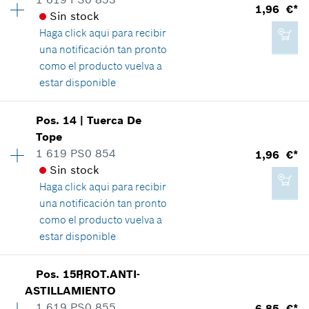
1,96 €*
*
Recomendación de precio del fabricante no
Información sobre recambios
Sin stock
vinculante, incluido IVA
Relación de aplicaciones de una pieza
Haga click aqui para
recibir
Mostrar en figura
una notificación tan pronto
Agregar a cesta de la compra
como el producto vuelva a
estar disponible
Disponibilidad
1
Pos
.
14
|
Tuerca De
1,96 €*
Grupo de precios
:
13
Tope
*
Recomendación de precio del fabricante no
Información sobre recambios
1 619 PS0 854
1,96 €*
vinculante, incluido IVA
Relación de aplicaciones de una pieza
Sin stock
Mostrar en figura
Haga click aqui para
recibir
Agregar a cesta de la compra
una notificación tan pronto
como el producto vuelva a
estar disponible
1,96 €*
Disponibilidad
2
Pos
.
15
PROT.ANTI-
|
Grupo de precios
:
13
*
Recomendación de precio del fabricante no
ASTILLAMIENTO
vinculante, incluido IVA
Información sobre recambios
1 619 PS0 855
6,85 €*