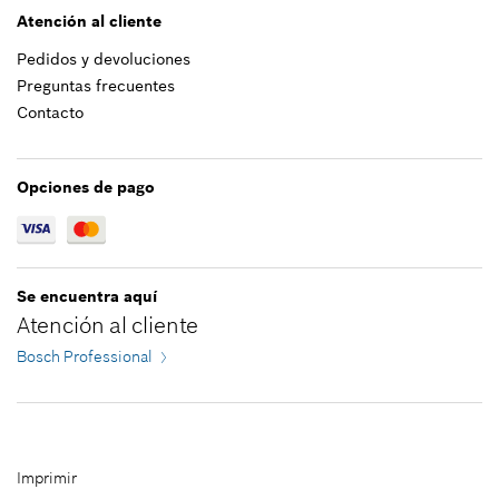
Atención al cliente
Pedidos y devoluciones
0,81 €*
Preguntas frecuentes
Contacto
*
Recomendación de precio del fabricante no
vinculante, incluido IVA
Opciones de pago
Agregar a cesta de la compra
Se encuentra aquí
Atención al cliente
Bosch Professional
Imprimir