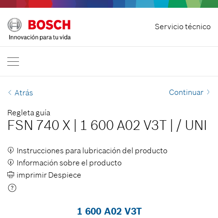
Desistir del contratoInicio
Servicio técnico
Bosch Professional
Contacto
España
ES
Continuar
Atrás
Regleta guía
FSN 740 X
|
1 600 A02 V3T
|
/
UNI
Instrucciones para lubricación del producto
Información sobre el producto
imprimir Despiece
1 600 A02 V3T