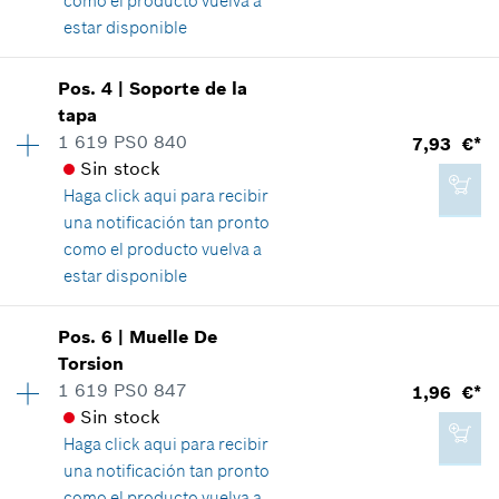
Agregar a cesta de la compra
como el producto vuelva a
estar disponible
Disponibilidad
1
Pos
.
4
|
Soporte de la
1,96 €*
Grupo de precios
:
13
tapa
*
Recomendación de precio del fabricante no
Información sobre recambios
1 619 PS0 840
7,93 €*
vinculante, incluido IVA
Relación de aplicaciones de una pieza
Sin stock
Mostrar en figura
Haga click aqui para
recibir
Agregar a cesta de la compra
una notificación tan pronto
como el producto vuelva a
estar disponible
1,96 €*
Disponibilidad
1
Pos
.
6
|
Muelle De
Grupo de precios
:
22
*
Recomendación de precio del fabricante no
Torsion
vinculante, incluido IVA
Información sobre recambios
1 619 PS0 847
1,96 €*
Relación de aplicaciones de una pieza
Sin stock
Mostrar en figura
Agregar a cesta de la compra
Haga click aqui para
recibir
una notificación tan pronto
como el producto vuelva a