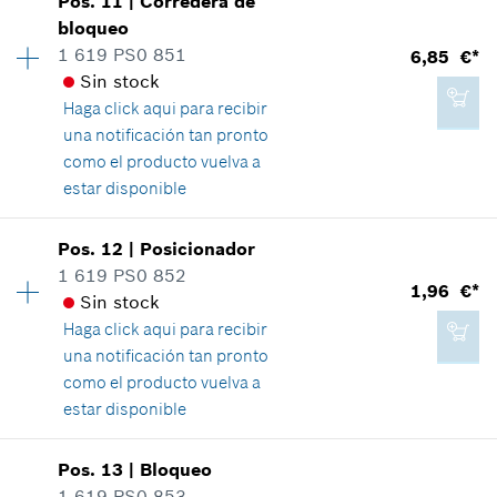
Pos
.
11
|
Corredera de
1,96 €*
Grupo de precios
:
13
bloqueo
*
Recomendación de precio del fabricante no
Información sobre recambios
1 619 PS0 851
6,85 €*
vinculante, incluido IVA
Relación de aplicaciones de una pieza
Sin stock
Mostrar en figura
Haga click aqui para
recibir
Agregar a cesta de la compra
una notificación tan pronto
como el producto vuelva a
estar disponible
1,96 €*
Disponibilidad
1
Pos
.
12
|
Posicionador
Grupo de precios
:
21
*
Recomendación de precio del fabricante no
1 619 PS0 852
1,96 €*
vinculante, incluido IVA
Información sobre recambios
Sin stock
Relación de aplicaciones de una pieza
Haga click aqui para
recibir
Mostrar en figura
Agregar a cesta de la compra
una notificación tan pronto
como el producto vuelva a
estar disponible
Disponibilidad
1
Pos
.
13
|
Bloqueo
6,85 €*
Grupo de precios
:
13
1 619 PS0 853