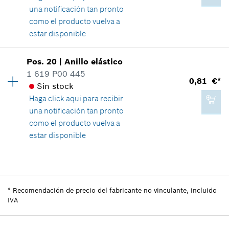
una notificación tan pronto
como el producto vuelva a
estar disponible
0,81 €*
Disponibilidad
1
Pos
.
20
|
Anillo elástico
Grupo de precios
:
13
*
Recomendación de precio del fabricante no
1 619 P00 445
0,81 €*
vinculante, incluido IVA
Información sobre recambios
Sin stock
Relación de aplicaciones de una pieza
Haga click aqui para
recibir
Mostrar en figura
Agregar a cesta de la compra
una notificación tan pronto
como el producto vuelva a
estar disponible
Disponibilidad
1
1,96 €*
Grupo de precios
:
10
*
Recomendación de precio del fabricante no
Información sobre recambios
*
Recomendación de precio del fabricante no vinculante, incluido
vinculante, incluido IVA
Relación de aplicaciones de una pieza
IVA
Mostrar en figura
Agregar a cesta de la compra