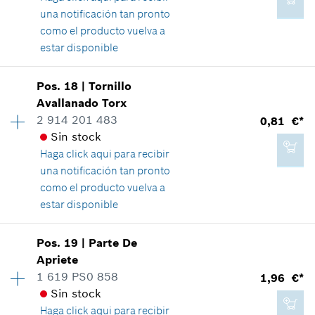
Mostrar en figura
una notificación tan pronto
Agregar a cesta de la compra
como el producto vuelva a
estar disponible
Disponibilidad
1
Pos
.
18
|
Tornillo
2,34 €*
Grupo de precios
:
13
Avallanado Torx
*
Recomendación de precio del fabricante no
Información sobre recambios
2 914 201 483
0,81 €*
vinculante, incluido IVA
Relación de aplicaciones de una pieza
Sin stock
Mostrar en figura
Haga click aqui para
recibir
Agregar a cesta de la compra
una notificación tan pronto
como el producto vuelva a
estar disponible
1,96 €*
Disponibilidad
3
Pos
.
19
|
Parte De
Grupo de precios
:
10
*
Recomendación de precio del fabricante no
Apriete
vinculante, incluido IVA
Información sobre recambios
1 619 PS0 858
1,96 €*
Relación de aplicaciones de una pieza
Sin stock
Mostrar en figura
Agregar a cesta de la compra
Haga click aqui para
recibir