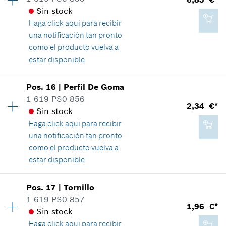
Relación de aplicaciones de una pieza
Sin stock
Mostrar en figura
Agregar a cesta de la compra
Haga click aqui para
recibir
una notificación tan pronto
como el producto vuelva a
estar disponible
1,96 €*
Disponibilidad
1
Pos
.
16
|
Perfil De Goma
Grupo de precios
:
21
*
Recomendación de precio del fabricante no
1 619 PS0 856
2,34 €*
vinculante, incluido IVA
Información sobre recambios
Sin stock
Relación de aplicaciones de una pieza
Haga click aqui para
recibir
Mostrar en figura
Agregar a cesta de la compra
una notificación tan pronto
como el producto vuelva a
estar disponible
Disponibilidad
1
Pos
.
17
|
Tornillo
6,85 €*
Grupo de precios
:
14
1 619 PS0 857
1,96 €*
*
Recomendación de precio del fabricante no
Información sobre recambios
Sin stock
vinculante, incluido IVA
Relación de aplicaciones de una pieza
Haga click aqui para
recibir