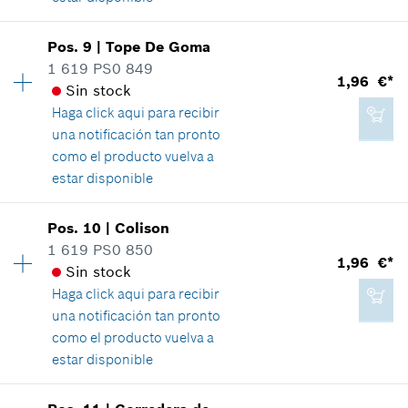
2,34 €*
Disponibilidad
1
Pos
.
9
|
Tope De Goma
Grupo de precios
:
22
*
Recomendación de precio del fabricante no
1 619 PS0 849
1,96 €*
vinculante, incluido IVA
Información sobre recambios
Sin stock
Relación de aplicaciones de una pieza
Haga click aqui para
recibir
Mostrar en figura
Agregar a cesta de la compra
una notificación tan pronto
como el producto vuelva a
estar disponible
Disponibilidad
1
Pos
.
10
|
Colison
7,93 €*
Grupo de precios
:
13
1 619 PS0 850
1,96 €*
*
Recomendación de precio del fabricante no
Información sobre recambios
Sin stock
vinculante, incluido IVA
Relación de aplicaciones de una pieza
Haga click aqui para
recibir
Mostrar en figura
una notificación tan pronto
Agregar a cesta de la compra
como el producto vuelva a
estar disponible
Disponibilidad
1