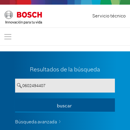
Desistir del contratoInicio
Servicio técnico
Bosch Professional
Contacto
España
ES
Resultados de la búsqueda
Su entrada debe contener un
buscar
Ver todo
mínimo de 3 caracteres.
Búsqueda avanzada