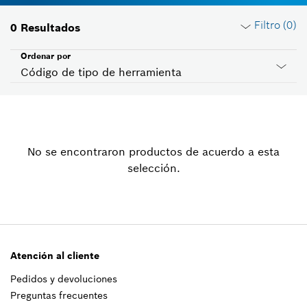
Filtro (
0
)
0
Resultados
Ordenar por
Código de tipo de herramienta
Restablecer filtros
No se encontraron productos de acuerdo a esta
Grupo de productos
selección.
Seleccionar
Voltaje
Seleccionar
Atención al cliente
ID de país
Pedidos y devoluciones
Seleccionar
Preguntas frecuentes