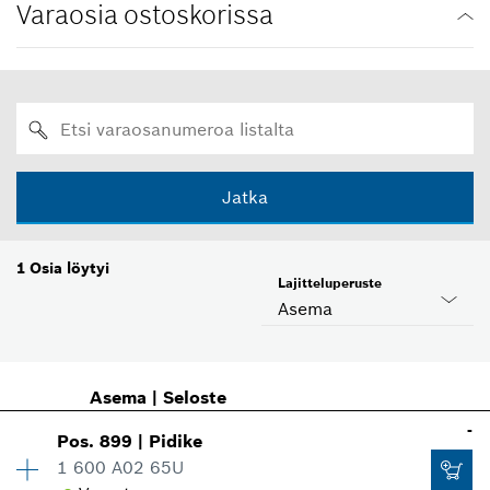
Varaosia ostoskorissa
Jatka
1
Osia löytyi
Lajitteluperuste
Asema
Asema
|
Seloste
-
Pos
.
899
|
Pidike
1 600 A02 65U