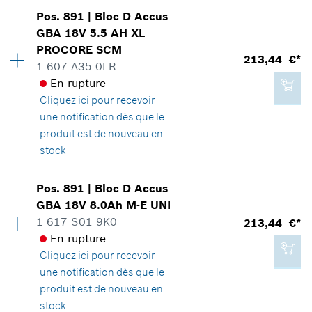
187,88 €*
Disponibilité
1
Pos
.
891
|
Bloc D Accus
Groupe de prix
:
49
*
Tous les prix sont TTC hors frais de port
GBA 18V 5.5 AH XL
Informations pièces détachées
PROCORE SCM
213,44 €*
Adaptable sur outils
1 607 A35 0LR
Ajouter au panier
Positionner dans la vue éclatée
En rupture
Cliquez ici
pour recevoir
une notification dès que le
produit est de nouveau en
stock
187,88 €*
*
Tous les prix sont TTC hors frais de port
Pos
.
891
|
Bloc D Accus
Disponibilité
1
GBA 18V 8.0Ah M-E UNI
Groupe de prix
:
50
1 617 S01 9K0
213,44 €*
Informations pièces détachées
Ajouter au panier
En rupture
Adaptable sur outils
Cliquez ici
pour recevoir
Positionner dans la vue éclatée
une notification dès que le
produit est de nouveau en
stock