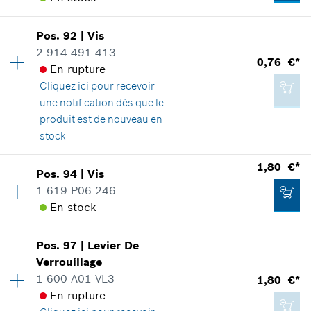
Adaptable sur outils
Positionner dans la vue éclatée
0,76 €*
Pos
.
92
|
Vis
Disponibilité
9
2 914 491 413
Groupe de prix
:
10
*
Tous les prix sont TTC hors frais de port
0,76 €*
En rupture
Informations pièces détachées
Cliquez ici
pour recevoir
Adaptable sur outils
Ajouter au panier
une notification dès que le
Positionner dans la vue éclatée
produit est de nouveau en
0,76 €*
stock
*
Tous les prix sont TTC hors frais de port
Disponibilité
1
1,80 €*
Pos
.
94
|
Vis
Groupe de prix
:
10
Ajouter au panier
1 619 P06 246
0,76 €*
Informations pièces détachées
En stock
*
Tous les prix sont TTC hors frais de port
Adaptable sur outils
Positionner dans la vue éclatée
Pos
.
97
|
Levier De
Disponibilité
1
Ajouter au panier
Verrouillage
Groupe de prix
:
12
1 600 A01 VL3
1,80 €*
Informations pièces détachées
En rupture
Adaptable sur outils