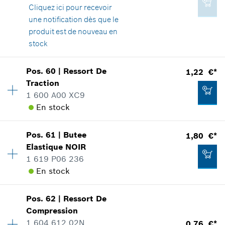
Positionner dans la vue éclatée
Cliquez ici
pour recevoir
une notification dès que le
Ajouter au panier
produit est de nouveau en
stock
0,76 €*
Disponibilité
1
Pos
.
60
|
Ressort De
1,22 €*
Groupe de prix
:
30
*
Tous les prix sont TTC hors frais de port
Traction
Informations pièces détachées
1 600 A00 XC9
Adaptable sur outils
En stock
Ajouter au panier
Positionner dans la vue éclatée
Pos
.
61
|
Butee
1,80 €*
Disponibilité
1
Elastique
NOIR
Groupe de prix
:
11
1 619 P06 236
Informations pièces détachées
En stock
Adaptable sur outils
22,99 €*
Positionner dans la vue éclatée
*
Tous les prix sont TTC hors frais de port
Pos
.
62
|
Ressort De
Disponibilité
1
Compression
Groupe de prix
:
12
Ajouter au panier
1 604 612 02N
0,76 €*
Informations pièces détachées