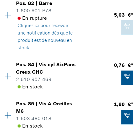
Pos
.
82
|
Barre
1,22 €*
Groupe de prix
:
12
1 600 A01 P78
5,03 €*
*
Tous les prix sont TTC hors frais de port
Informations pièces détachées
En rupture
Adaptable sur outils
Cliquez ici
pour recevoir
Positionner dans la vue éclatée
une notification dès que le
Ajouter au panier
produit est de nouveau en
stock
Disponibilité
1
Pos
.
84
|
Vis cyl SixPans
0,76 €*
1,80 €*
Groupe de prix
:
18
Creux CHC
*
Tous les prix sont TTC hors frais de port
Informations pièces détachées
2 610 957 469
Adaptable sur outils
En stock
Positionner dans la vue éclatée
Ajouter au panier
Disponibilité
1
Pos
.
85
|
Vis A Oreilles
1,80 €*
Groupe de prix
:
10
M6
Informations pièces détachées
1 603 480 018
Adaptable sur outils
En stock
5,03 €*
Positionner dans la vue éclatée