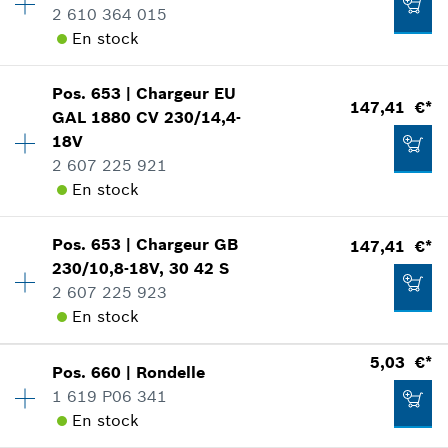
Informations pièces détachées
2 610 364 015
Adaptable sur outils
En stock
Ajouter au panier
Positionner dans la vue éclatée
Pos
.
653
|
Chargeur
EU
Disponibilité
1
147,41 €*
GAL 1880 CV 230/14,4-
Groupe de prix
:
15
18V
Informations pièces détachées
2 607 225 921
Adaptable sur outils
2,47 €*
En stock
Positionner dans la vue éclatée
*
Tous les prix sont TTC hors frais de port
Pos
.
653
|
Chargeur
GB
147,41 €*
Disponibilité
1
Ajouter au panier
230/10,8-18V, 30 42 S
Groupe de prix
:
47
2 607 225 923
Informations pièces détachées
En stock
Adaptable sur outils
2,98 €*
Positionner dans la vue éclatée
*
Tous les prix sont TTC hors frais de port
5,03 €*
Pos
.
660
|
Rondelle
Disponibilité
1
1 619 P06 341
Groupe de prix
:
47
Ajouter au panier
En stock
Informations pièces détachées
Adaptable sur outils