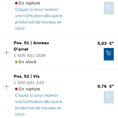
En rupture
Adaptable sur outils
Cliquez ici
pour recevoir
Positionner dans la vue éclatée
1,22 €*
une notification dès que le
*
Tous les prix sont TTC hors frais de port
produit est de nouveau en
stock
Ajouter au panier
Disponibilité
1
Pos
.
51
|
Anneau
5,03 €*
2,08 €*
Groupe de prix
:
20
D’arret
*
Tous les prix sont TTC hors frais de port
Informations pièces détachées
1 600 A01 D0W
Adaptable sur outils
En stock
Positionner dans la vue éclatée
Ajouter au panier
Disponibilité
1
Pos
.
52
|
Vis
Groupe de prix
:
18
1 600 A01 Z45
0,76 €*
Informations pièces détachées
En rupture
Adaptable sur outils
Cliquez ici
pour recevoir
6,46 €*
Positionner dans la vue éclatée
une notification dès que le
*
Tous les prix sont TTC hors frais de port
produit est de nouveau en
stock