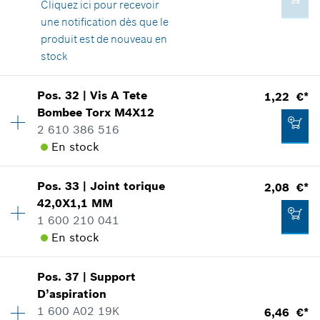
Cliquez ici
pour recevoir
Positionner dans la vue éclatée
*
Tous les prix sont TTC hors frais de port
une notification dès que le
produit est de nouveau en
stock
Ajouter au panier
Disponibilité
1
Pos
.
32
|
Vis A Tete
1,22 €*
0,76 €*
Groupe de prix
:
27
Bombee Torx
M4X12
*
Tous les prix sont TTC hors frais de port
Informations pièces détachées
2 610 386 516
Adaptable sur outils
En stock
Positionner dans la vue éclatée
Ajouter au panier
Pos
.
33
|
Joint torique
2,08 €*
Disponibilité
9
42,0X1,1 MM
Groupe de prix
:
11
1 600 210 041
Informations pièces détachées
En stock
Adaptable sur outils
16,14 €*
Positionner dans la vue éclatée
*
Tous les prix sont TTC hors frais de port
Pos
.
37
|
Support
Disponibilité
1
D’aspiration
Groupe de prix
:
13
Ajouter au panier
1 600 A02 19K
6,46 €*
Informations pièces détachées