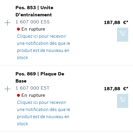
2,08 €*
Disponibilité
1
Pos
.
853
|
Unite
Groupe de prix
:
30
*
Tous les prix sont TTC hors frais de port
D’entrainement
Informations pièces détachées
1 607 000 E5S
187,88 €*
Adaptable sur outils
En rupture
Ajouter au panier
Positionner dans la vue éclatée
Cliquez ici
pour recevoir
une notification dès que le
produit est de nouveau en
stock
22,99 €*
Disponibilité
1
Pos
.
869
|
Plaque De
Groupe de prix
:
49
*
Tous les prix sont TTC hors frais de port
Base
Informations pièces détachées
1 607 000 E5T
187,88 €*
Adaptable sur outils
En rupture
Ajouter au panier
Positionner dans la vue éclatée
Cliquez ici
pour recevoir
une notification dès que le
produit est de nouveau en
stock