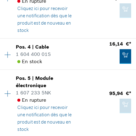
En rupture
Cliquez ici
pour recevoir
une notification dès que le
produit est de nouveau en
stock
Disponibilité
1
16,14 €*
Pos
.
4
|
Cable
Groupe de prix
:
33
1 604 400 01S
Informations pièces détachées
En stock
Adaptable sur outils
Disponibilité
1
Positionner dans la vue éclatée
Pos
.
5
|
Module
Groupe de prix
:
27
électronique
Informations pièces détachées
1 607 233 5NK
95,94 €*
Adaptable sur outils
En rupture
Positionner dans la vue éclatée
Cliquez ici
pour recevoir
33,94 €*
une notification dès que le
*
Tous les prix sont TTC hors frais de port
produit est de nouveau en
stock