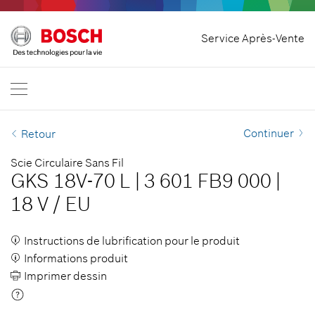
Rétracter le contrat
Service Après-Vente
Bosch Professional
Nous contacter
France
FR
Continuer
Retour
Scie Circulaire Sans Fil
GKS 18V-70 L
|
3 601 FB9 000
|
18 V
/
EU
Instructions de lubrification pour le produit
Informations produit
Imprimer dessin