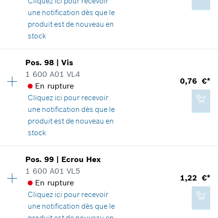
Cliquez ici
pour recevoir
Positionner dans la vue éclatée
0,76 €*
une notification dès que le
*
Tous les prix sont TTC hors frais de port
produit est de nouveau en
stock
Ajouter au panier
Disponibilité
1
Pos
.
98
|
Vis
1,80 €*
Groupe de prix
:
12
1 600 A01 VL4
0,76 €*
*
Tous les prix sont TTC hors frais de port
Informations pièces détachées
En rupture
Adaptable sur outils
Cliquez ici
pour recevoir
Positionner dans la vue éclatée
une notification dès que le
Ajouter au panier
produit est de nouveau en
stock
Disponibilité
1
Pos
.
99
|
Ecrou Hex
1,80 €*
Groupe de prix
:
10
1 600 A01 VL5
1,22 €*
*
Tous les prix sont TTC hors frais de port
Informations pièces détachées
En rupture
Adaptable sur outils
Cliquez ici
pour recevoir
Positionner dans la vue éclatée
une notification dès que le
Ajouter au panier
produit est de nouveau en