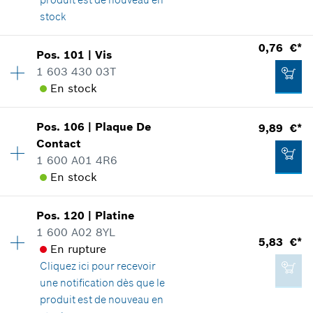
stock
Disponibilité
1
0,76 €*
Pos
.
101
|
Vis
0,76 €*
Groupe de prix
:
11
1 603 430 03T
*
Tous les prix sont TTC hors frais de port
Informations pièces détachées
En stock
Adaptable sur outils
Positionner dans la vue éclatée
Ajouter au panier
Pos
.
106
|
Plaque De
9,89 €*
Disponibilité
5
Contact
Groupe de prix
:
10
1 600 A01 4R6
Informations pièces détachées
En stock
Adaptable sur outils
Positionner dans la vue éclatée
1,22 €*
Pos
.
120
|
Platine
Disponibilité
1
*
Tous les prix sont TTC hors frais de port
1 600 A02 8YL
Groupe de prix
:
23
5,83 €*
En rupture
Informations pièces détachées
Ajouter au panier
Cliquez ici
pour recevoir
Adaptable sur outils
une notification dès que le
Positionner dans la vue éclatée
0,76 €*
produit est de nouveau en
*
Tous les prix sont TTC hors frais de port