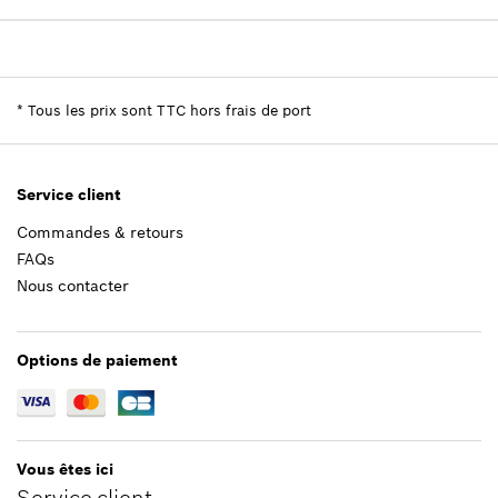
Disponibilité
1
213,44 €*
Groupe de prix
:
50
*
Tous les prix sont TTC hors frais de port
Informations pièces détachées
*
Tous les prix sont TTC hors frais de port
Adaptable sur outils
Positionner dans la vue éclatée
Ajouter au panier
Service client
Commandes & retours
FAQs
213,44 €*
Nous contacter
*
Tous les prix sont TTC hors frais de port
Options de paiement
Ajouter au panier
Vous êtes ici
Service client