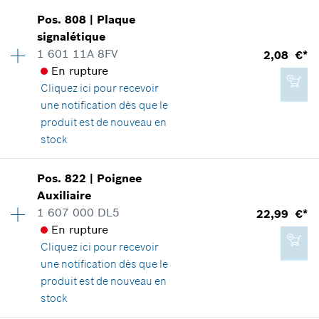
Positionner dans la vue éclatée
147,41 €*
Pos
.
808
|
Plaque
Disponibilité
1
signalétique
Groupe de prix
:
18
*
Tous les prix sont TTC hors frais de port
1 601 11A 8FV
2,08 €*
Informations pièces détachées
En rupture
Adaptable sur outils
Ajouter au panier
Cliquez ici
pour recevoir
Positionner dans la vue éclatée
une notification dès que le
147,41 €*
produit est de nouveau en
*
Tous les prix sont TTC hors frais de port
stock
Disponibilité
1
Ajouter au panier
Pos
.
822
|
Poignee
5,03 €*
Groupe de prix
:
13
Auxiliaire
*
Tous les prix sont TTC hors frais de port
Informations pièces détachées
1 607 000 DL5
22,99 €*
Adaptable sur outils
En rupture
Positionner dans la vue éclatée
Cliquez ici
pour recevoir
Ajouter au panier
une notification dès que le
produit est de nouveau en
stock