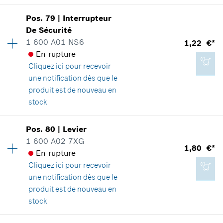
Ajouter au panier
Adaptable sur outils
Disponibilité
1
Positionner dans la vue éclatée
1,22 €*
Pos
.
79
|
Interrupteur
Groupe de prix
:
-
De Sécurité
*
Tous les prix sont TTC hors frais de port
Informations pièces détachées
1 600 A01 NS6
1,22 €*
Adaptable sur outils
En rupture
Positionner dans la vue éclatée
Ajouter au panier
Cliquez ici
pour recevoir
0,76 €*
une notification dès que le
*
Tous les prix sont TTC hors frais de port
produit est de nouveau en
stock
Ajouter au panier
-
Disponibilité
1
Pos
.
80
|
Levier
Groupe de prix
:
11
1 600 A02 7XG
1,80 €*
Informations pièces détachées
En rupture
Ajouter au panier
Adaptable sur outils
Cliquez ici
pour recevoir
Positionner dans la vue éclatée
une notification dès que le
produit est de nouveau en
stock
Disponibilité
1