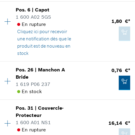
Ajouter au panier
16,14 €*
Disponibilité
1
Pos
.
6
|
Capot
Groupe de prix
:
43
*
Tous les prix sont TTC hors frais de port
1 600 A02 5GS
1,80 €*
Informations pièces détachées
En rupture
Adaptable sur outils
Cliquez ici
pour recevoir
Ajouter au panier
Positionner dans la vue éclatée
une notification dès que le
produit est de nouveau en
stock
Disponibilité
2
Pos
.
26
|
Manchon A
0,76 €*
95,94 €*
Groupe de prix
:
12
Bride
*
Tous les prix sont TTC hors frais de port
Informations pièces détachées
1 619 P06 237
Adaptable sur outils
En stock
Positionner dans la vue éclatée
Ajouter au panier
Pos
.
31
|
Couvercle-
Disponibilité
1
Protecteur
Groupe de prix
:
10
1 600 A01 NS1
16,14 €*
Informations pièces détachées
En rupture
Adaptable sur outils
1,80 €*