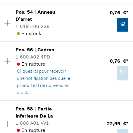
Ajouter au panier
Disponibilité
1
Pos
.
54
|
Anneau
0,76 €*
5,03 €*
Groupe de prix
:
10
D’arret
*
Tous les prix sont TTC hors frais de port
Informations pièces détachées
1 619 P06 238
Adaptable sur outils
En stock
Positionner dans la vue éclatée
Ajouter au panier
Pos
.
56
|
Cadran
Disponibilité
1
1 600 A02 4PD
Groupe de prix
:
10
0,76 €*
En rupture
Informations pièces détachées
Cliquez ici
pour recevoir
Adaptable sur outils
0,76 €*
une notification dès que le
Positionner dans la vue éclatée
*
Tous les prix sont TTC hors frais de port
produit est de nouveau en
stock
Ajouter au panier
Disponibilité
1
Pos
.
58
|
Partie
Groupe de prix
:
10
Inferieure De La
0,76 €*
Informations pièces détachées
1 600 A01 VV1
22,99 €*
*
Tous les prix sont TTC hors frais de port
Adaptable sur outils
En rupture