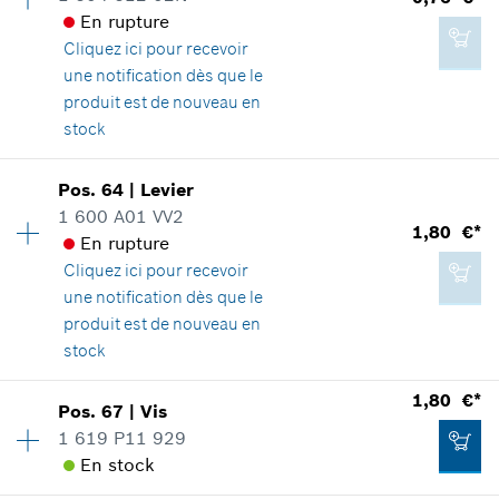
En rupture
Adaptable sur outils
Cliquez ici
pour recevoir
Positionner dans la vue éclatée
1,22 €*
une notification dès que le
*
Tous les prix sont TTC hors frais de port
produit est de nouveau en
stock
Ajouter au panier
Disponibilité
1
Pos
.
64
|
Levier
1,80 €*
Groupe de prix
:
10
1 600 A01 VV2
1,80 €*
*
Tous les prix sont TTC hors frais de port
Informations pièces détachées
En rupture
Adaptable sur outils
Cliquez ici
pour recevoir
Positionner dans la vue éclatée
une notification dès que le
Ajouter au panier
produit est de nouveau en
stock
Disponibilité
1
1,80 €*
Pos
.
67
|
Vis
0,76 €*
Groupe de prix
:
12
1 619 P11 929
*
Tous les prix sont TTC hors frais de port
Informations pièces détachées
En stock
Adaptable sur outils