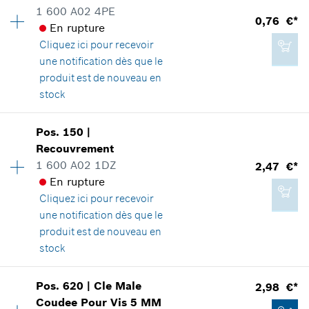
1 600 A02 4PE
Groupe de prix
:
10
0,76 €*
Ajouter au panier
En rupture
0,76 €*
Informations pièces détachées
Cliquez ici
pour recevoir
Adaptable sur outils
*
Tous les prix sont TTC hors frais de port
une notification dès que le
Positionner dans la vue éclatée
produit est de nouveau en
stock
Ajouter au panier
Disponibilité
1
Pos
.
150
|
Groupe de prix
:
10
Recouvrement
0,76 €*
Informations pièces détachées
1 600 A02 1DZ
2,47 €*
*
Tous les prix sont TTC hors frais de port
Adaptable sur outils
En rupture
Positionner dans la vue éclatée
Cliquez ici
pour recevoir
une notification dès que le
Ajouter au panier
produit est de nouveau en
stock
0,76 €*
Disponibilité
1
Pos
.
620
|
Cle Male
2,98 €*
Groupe de prix
:
14
*
Tous les prix sont TTC hors frais de port
Coudee Pour Vis
5 MM