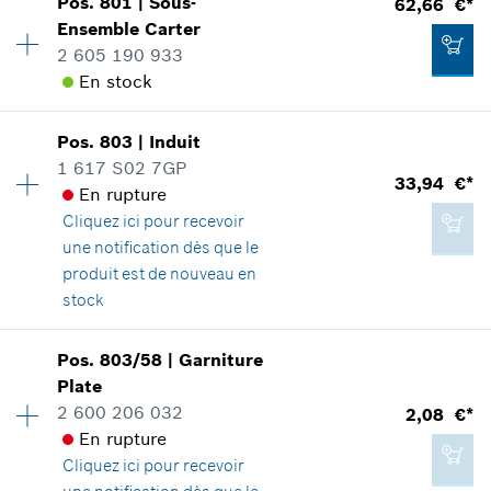
Pos
.
801
|
Sous-
62,66 €*
Groupe de prix
:
28
Ensemble Carter
3,62 €*
Informations pièces détachées
2 605 190 933
*
Tous les prix sont TTC hors frais de port
Adaptable sur outils
En stock
Positionner dans la vue éclatée
Disponibilité
1
Ajouter au panier
Pos
.
803
|
Induit
Groupe de prix
:
39
1 617 S02 7GP
33,94 €*
Informations pièces détachées
En rupture
Adaptable sur outils
Cliquez ici
pour recevoir
18,13 €*
Positionner dans la vue éclatée
une notification dès que le
*
Tous les prix sont TTC hors frais de port
produit est de nouveau en
stock
Ajouter au panier
Disponibilité
1
Pos
.
803/58
|
Garniture
62,66 €*
Groupe de prix
:
33
Plate
*
Tous les prix sont TTC hors frais de port
Informations pièces détachées
2 600 206 032
2,08 €*
Adaptable sur outils
En rupture
Positionner dans la vue éclatée
Cliquez ici
pour recevoir
Ajouter au panier