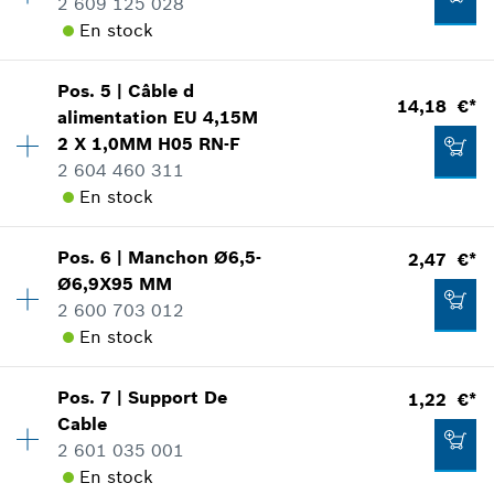
2 609 125 028
En stock
Pos
.
5
|
Câble d
Disponibilité
1
14,18 €*
alimentation
EU 4,15M
Groupe de prix
:
28
2 X 1,0MM H05 RN-F
Informations pièces détachées
2 604 460 311
Adaptable sur outils
En stock
Positionner dans la vue éclatée
Pos
.
6
|
Manchon
Ø6,5-
2,47 €*
Disponibilité
1
Ø6,9X95 MM
Groupe de prix
:
26
2 600 703 012
Informations pièces détachées
En stock
Adaptable sur outils
18,13 €*
Positionner dans la vue éclatée
*
Tous les prix sont TTC hors frais de port
Pos
.
7
|
Support De
1,22 €*
Disponibilité
1
Cable
Groupe de prix
:
14
Ajouter au panier
2 601 035 001
Informations pièces détachées
En stock
Adaptable sur outils