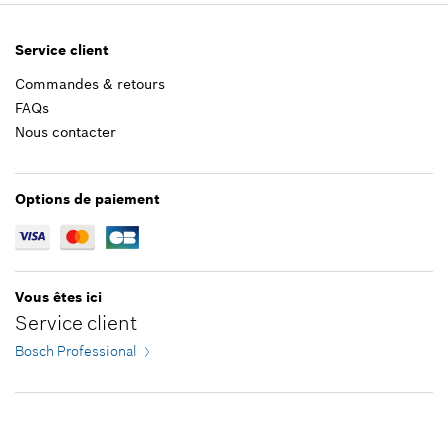
Ajouter au panier
Positionner dans la vue éclatée
1,22 €*
Service client
Commandes & retours
*
Tous les prix sont TTC hors frais de port
FAQs
Nous contacter
Ajouter au panier
20,45 €*
*
Tous les prix sont TTC hors frais de port
Options de paiement
Ajouter au panier
Vous êtes ici
Service client
Bosch Professional