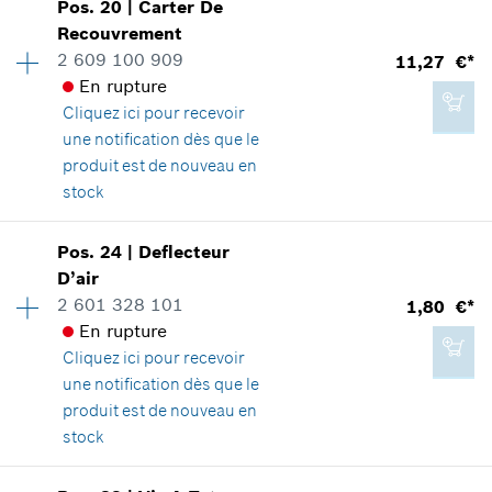
Pos
.
20
|
Carter De
1,80 €*
Disponibilité
1
Recouvrement
Groupe de prix
:
12
*
Tous les prix sont TTC hors frais de port
2 609 100 909
11,27 €*
Informations pièces détachées
En rupture
Adaptable sur outils
Cliquez ici
pour recevoir
Positionner dans la vue éclatée
Ajouter au panier
une notification dès que le
produit est de nouveau en
stock
Pos
.
24
|
Deflecteur
1,80 €*
Disponibilité
1
D’air
Groupe de prix
:
24
*
Tous les prix sont TTC hors frais de port
2 601 328 101
1,80 €*
Informations pièces détachées
En rupture
Adaptable sur outils
Cliquez ici
pour recevoir
Positionner dans la vue éclatée
Ajouter au panier
une notification dès que le
produit est de nouveau en
stock