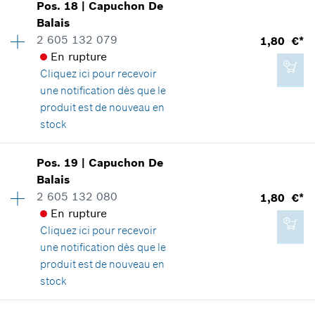
Pos
.
18
|
Capuchon De
Disponibilité
1
Balais
Groupe de prix
:
14
Ajouter au panier
2 605 132 079
1,80 €*
Informations pièces détachées
En rupture
Adaptable sur outils
Cliquez ici
pour recevoir
Positionner dans la vue éclatée
0,76 €*
une notification dès que le
*
Tous les prix sont TTC hors frais de port
produit est de nouveau en
stock
Ajouter au panier
Pos
.
19
|
Capuchon De
2,47 €*
Disponibilité
1
Balais
Groupe de prix
:
12
*
Tous les prix sont TTC hors frais de port
2 605 132 080
1,80 €*
Informations pièces détachées
En rupture
Adaptable sur outils
Cliquez ici
pour recevoir
Positionner dans la vue éclatée
Ajouter au panier
une notification dès que le
produit est de nouveau en
stock