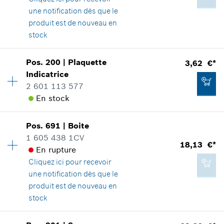
une notification dès que le
11,27 €*
produit est de nouveau en
*
Tous les prix sont TTC hors frais de port
stock
Ajouter au panier
Pos
.
200
|
Plaquette
3,62 €*
1,80 €*
Disponibilité
1
Indicatrice
Groupe de prix
:
11
*
Tous les prix sont TTC hors frais de port
2 601 113 577
Informations pièces détachées
En stock
Adaptable sur outils
Positionner dans la vue éclatée
Ajouter au panier
Pos
.
691
|
Boite
Disponibilité
1
1 605 438 1CV
Groupe de prix
:
16
18,13 €*
En rupture
Informations pièces détachées
Cliquez ici
pour recevoir
Adaptable sur outils
une notification dès que le
Positionner dans la vue éclatée
1,22 €*
produit est de nouveau en
*
Tous les prix sont TTC hors frais de port
stock
Disponibilité
1
Ajouter au panier