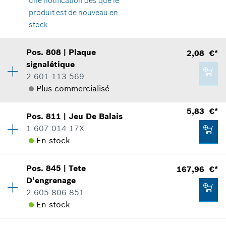
une notification dès que le
produit est de nouveau en
stock
33,94 €*
Disponibilité
1
Pos
.
808
|
Plaque
2,08 €*
Groupe de prix
:
13
*
Tous les prix sont TTC hors frais de port
signalétique
Informations pièces détachées
2 601 113 569
Adaptable sur outils
Plus commercialisé
Ajouter au panier
Positionner dans la vue éclatée
Disponibilité
1
5,83 €*
Pos
.
811
|
Jeu De Balais
Groupe de prix
:
13
1 607 014 17X
Informations pièces détachées
En stock
Adaptable sur outils
2,08 €*
Positionner dans la vue éclatée
Pos
.
845
|
Tete
167,96 €*
Disponibilité
1
*
Tous les prix sont TTC hors frais de port
D’engrenage
Groupe de prix
:
19
2 605 806 851
Informations pièces détachées
Ajouter au panier
En stock
Adaptable sur outils
Positionner dans la vue éclatée
2,08 €*
Disponibilité
1