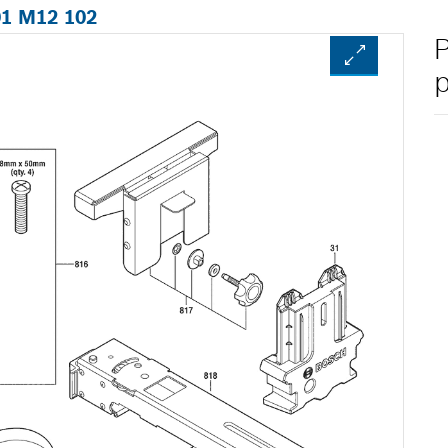
01 M12 102
P
p