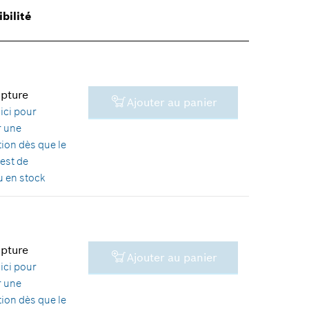
bilité
upture
Ajouter au panier
ici
pour
r une
tion dès que le
 est de
 en stock
upture
Ajouter au panier
12,68 €*
ici
pour
r une
*
Tous les prix sont TTC hors
tion dès que le
frais de port