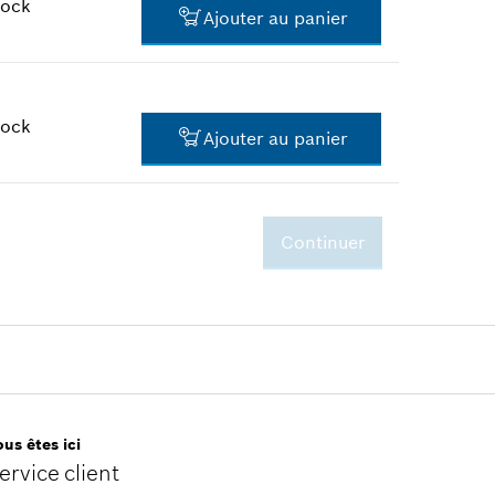
tock
Ajouter au panier
18,13 €*
*
Tous les prix sont TTC hors
frais de port
tock
Ajouter au panier
30,04 €*
*
Tous les prix sont TTC hors
frais de port
Continuer
33,94 €*
*
Tous les prix sont TTC hors
frais de port
us êtes ici
ervice client