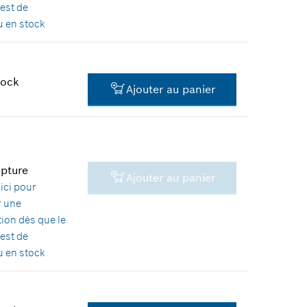
 est de
 en stock
tock
Ajouter au panier
42,28 €*
*
Tous les prix sont TTC hors
frais de port
upture
Ajouter au panier
30,04 €*
ici
pour
r une
*
Tous les prix sont TTC hors
tion dès que le
frais de port
 est de
 en stock