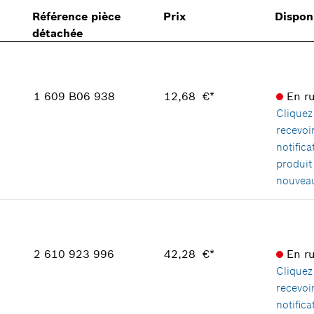
Référence pièce
Prix
Disponi
détachée
1 609 B06 938
12,68 €*
En r
Cliquez 
recevoi
notifica
produit
nouveau
Disponibilité
2
Groupe de prix
:
25
Informations pièces détachées
2 610 923 996
42,28 €*
En r
Adaptable sur outils
Cliquez 
Positionner dans la vue éclatée
recevoi
notifica