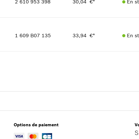
2 610 953 398
30,04 €*
En s
Informations pièces détachées
Adaptable sur outils
Positionner dans la vue éclatée
Disponibilité
1
Groupe de prix
:
32
1 609 B07 135
33,94 €*
En s
Informations pièces détachées
Adaptable sur outils
Disponibilité
Positionner dans la vue éclatée
2
Groupe de prix
:
33
Informations pièces détachées
Adaptable sur outils
Positionner dans la vue éclatée
Options de paiement
Vo
S