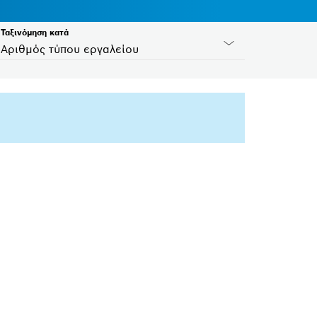
Ταξινόμηση κατά
Αριθμός τύπου εργαλείου
ID χωρών
Παρακαλώ επιλέξτε