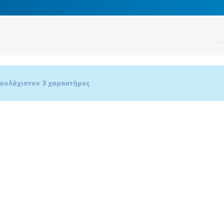
τουλάχιστον 3 χαρακτήρες
Τάση
Παρακαλώ επιλέξτε
Κλείσιμο φίλτρων