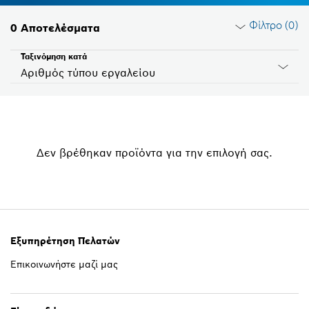
Φίλτρο (
0
)
0
Αποτελέσματα
Ταξινόμηση κατά
Αριθμός τύπου εργαλείου
Επαναφορά φίλτρων
Δεν βρέθηκαν προϊόντα για την επιλογή σας.
Ομάδα προϊόντων
Παρακαλώ επιλέξτε
Τάση
Παρακαλώ επιλέξτε
Εξυπηρέτηση Πελατών
Επικοινωνήστε μαζί μας
ID χωρών
Παρακαλώ επιλέξτε