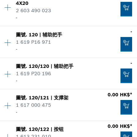
4X20
零件信息
2 603 490 023
適用機種
添加到購物籃
-
顯示在插圖
-
-
圖號
.
120
|
辅助把手
數量
14
1 619 P16 971
價格類組
:
00
添加到購物籃
-
零件信息
適用機種
-
數量
1
-
顯示在插圖
圖號
.
120/120
|
辅助把手
價格類組
:
-
1 619 P20 196
零件信息
添加到購物籃
-
適用機種
0.00 HK$*
顯示在插圖
圖號
.
120/121
|
支撑架
數量
1
0.00 HK$*
1 617 000 475
價格類組
:
-
-
零件信息
*
显示的价格不含增值税
適用機種
0.00 HK$*
顯示在插圖
-
圖號
.
120/122
|
按钮
數量
1
添加到購物籃
1 613 231 010