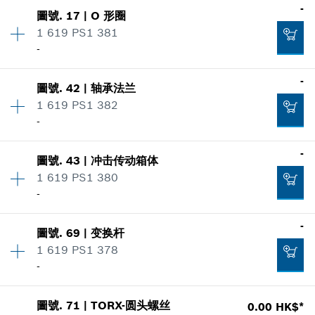
數量
1
-
顯示在插圖
-
圖號
.
17
|
O 形圈
價格類組
:
-
1 619 PS1 381
零件信息
-
適用機種
添加到購物籃
-
顯示在插圖
圖號
.
42
|
轴承法兰
數量
1
0.00 HK$*
1 619 PS1 382
價格類組
:
-
-
零件信息
*
显示的价格不含增值税
適用機種
數量
1
-
顯示在插圖
-
圖號
.
43
|
冲击传动箱体
價格類組
:
-
添加到購物籃
1 619 PS1 380
零件信息
-
適用機種
添加到購物籃
數量
1
-
顯示在插圖
圖號
.
69
|
变换杆
價格類組
:
-
-
1 619 PS1 378
零件信息
-
適用機種
數量
1
顯示在插圖
添加到購物籃
-
圖號
.
71
|
TORX-圆头螺丝
0.00 HK$*
價格類組
:
-