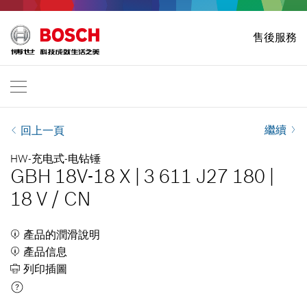
首頁
售後服務
Bosch Professional
联系我们
香港
ZH
ZH
| 中 文
EN
| English
繼續
回上一頁
HW-充电式-电钻锤
GBH 18V-18 X
|
3 611 J27 180
|
18 V
/
CN
產品的潤滑說明
產品信息
列印插圖