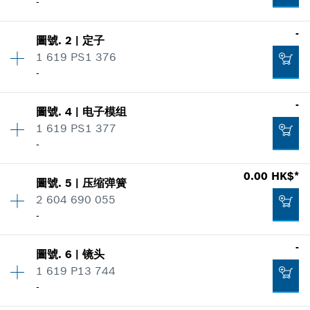
-
數量
1
-
圖號
.
2
|
定子
價格類組
:
-
1 619 PS1 376
零件信息
-
適用機種
數量
1
-
顯示在插圖
圖號
.
4
|
电子模组
價格類組
:
-
1 619 PS1 377
零件信息
-
適用機種
數量
1
0.00 HK$*
顯示在插圖
-
圖號
.
5
|
压缩弹簧
價格類組
:
-
2 604 690 055
零件信息
-
適用機種
添加到購物籃
-
顯示在插圖
-
圖號
.
6
|
镜头
數量
1
1 619 P13 744
價格類組
:
00
-
零件信息
添加到購物籃
適用機種