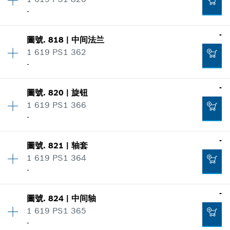
0.00 HK$*
零件信息
-
*
显示的价格不含增值税
適用機種
數量
1
-
顯示在插圖
-
圖號
.
818
|
中间法兰
價格類組
:
-
添加到購物籃
1 619 PS1 362
零件信息
-
適用機種
添加到購物籃
數量
1
-
顯示在插圖
-
圖號
.
820
|
旋钮
價格類組
:
-
1 619 PS1 366
零件信息
-
適用機種
添加到購物籃
數量
1
-
顯示在插圖
-
圖號
.
821
|
轴套
價格類組
:
-
1 619 PS1 364
零件信息
-
適用機種
添加到購物籃
數量
1
-
顯示在插圖
-
圖號
.
824
|
中间轴
價格類組
:
-
1 619 PS1 365
零件信息
-