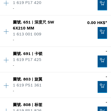
1 619 P17 420
價格類組
:
00
-
零件信息
添加到購物籃
適用機種
數量
1
顯示在插圖
0.00 HK$*
圖號
.
651
|
深度尺
SW
0.00 HK$*
價格類組
:
-
6X210 MM
*
显示的价格不含增值税
零件信息
1 613 001 009
適用機種
-
顯示在插圖
添加到購物籃
-
0.00 HK$*
圖號
.
691
|
卡锁
數量
1
1 619 P17 425
價格類組
:
00
*
显示的价格不含增值税
-
零件信息
適用機種
-
數量
1
-
添加到購物籃
顯示在插圖
圖號
.
803
|
旋翼
價格類組
:
-
1 619 PS1 361
零件信息
添加到購物籃
-
適用機種
數量
1
-
顯示在插圖
圖號
.
808
|
标签
價格類組
:
-
1 619 PS1 826