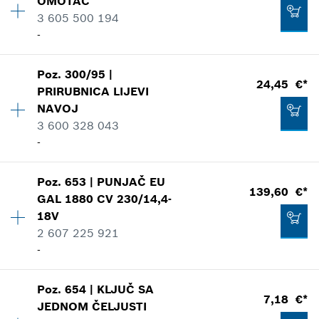
OMOTAČ
Cjenovna grupa
:
24
3 605 500 194
Informacije o rezervnom dijelu
-
Potvrda o primjeni
4,61 €*
Pokazati na prikazu
*
Preporučena maloprodajna cijena s PDV-om.
Poz
.
300/95
|
Količina
1
24,45 €*
PRIRUBNICA
LIJEVI
Cjenovna grupa
:
24
Dodati u košaricu
NAVOJ
Informacije o rezervnom dijelu
3 600 328 043
Potvrda o primjeni
-
Pokazati na prikazu
10,66 €*
*
Preporučena maloprodajna cijena s PDV-om.
Poz
.
653
|
PUNJAČ
EU
Količina
1
139,60 €*
GAL 1880 CV 230/14,4-
Cjenovna grupa
:
31
Dodati u košaricu
18V
Informacije o rezervnom dijelu
2 607 225 921
Potvrda o primjeni
10,66 €*
-
Pokazati na prikazu
*
Preporučena maloprodajna cijena s PDV-om.
Poz
.
654
|
KLJUČ SA
Količina
1
7,18 €*
Dodati u košaricu
JEDNOM ČELJUSTI
Cjenovna grupa
:
47