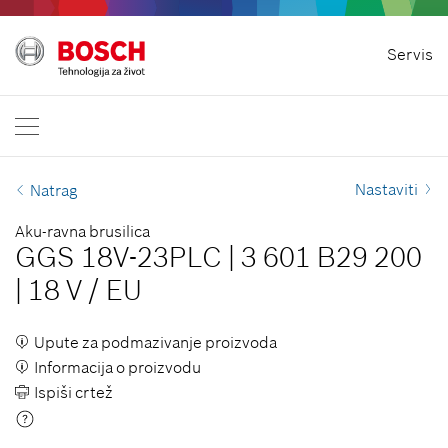
Odustani od ugovora
Servis
Bosch Professional
Kontaktirajte nas
Hrvatska
HR
Nastaviti
Natrag
Aku-ravna brusilica
GGS 18V-23PLC
|
3 601 B29 200
|
18 V
/
EU
Upute za podmazivanje proizvoda
Informacija o proizvodu
Ispiši crtež