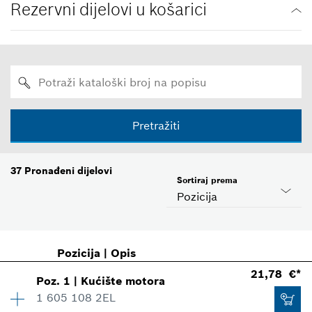
Rezervni dijelovi u košarici
Pretražiti
37
Pronađeni dijelovi
Sortiraj prema
Pozicija
Pozicija
|
Opis
21,78 €*
Poz
.
1
|
Kućište motora
1 605 108 2EL