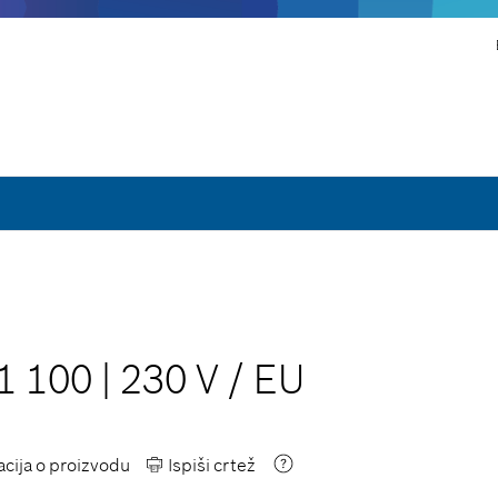
1 100
|
230 V
/
EU
acija o proizvodu
Ispiši crtež