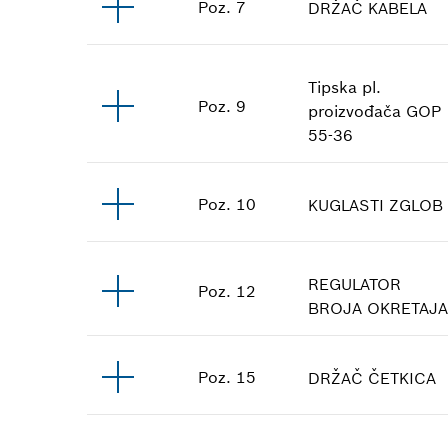
Poz
.
7
DRŽAČ KABELA
Tipska pl.
Poz
.
9
proizvođača
GOP
55-36
Poz
.
10
KUGLASTI ZGLOB
REGULATOR
Poz
.
12
BROJA OKRETAJ
Poz
.
15
DRŽAČ ČETKICA