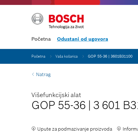
Početna
Odustani od ugovora
Početna
Vaša košarica
GOP 55-36 | 3601B31100
Natrag
Višefunkcijski alat
GOP 55-36
|
3 601 B3
Upute za podmazivanje proizvoda
Inform