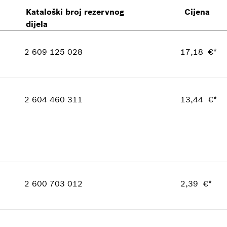
Kataloški broj rezervnog
Cijena
dijela
2 609 125 028
17,18 €*
Količina
1
Cjenovna grupa
:
28
2 604 460 311
13,44 €*
Informacije o rezervnom dijelu
Potvrda o primjeni
Pokazati na prikazu
Količina
1
Cjenovna grupa
:
26
2 600 703 012
2,39 €*
Informacije o rezervnom dijelu
Potvrda o primjeni
Količina
1
Pokazati na prikazu
Cjenovna grupa
:
14