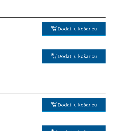
Dodati u košaricu
Dodati u košaricu
17,18 €*
*
Preporučena maloprodajna
cijena s PDV-om.
Dodati u košaricu
13,44 €*