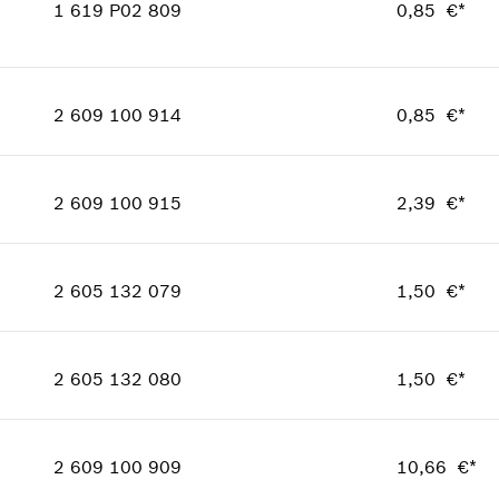
Pokazati na prikazu
1 619 P02 809
0,85 €*
Informacije o rezervnom dijelu
Potvrda o primjeni
Količina
2
Pokazati na prikazu
Cjenovna grupa
:
10
2 609 100 914
0,85 €*
Informacije o rezervnom dijelu
Količina
1
Potvrda o primjeni
Cjenovna grupa
:
10
Pokazati na prikazu
2 609 100 915
2,39 €*
Informacije o rezervnom dijelu
Količina
1
Potvrda o primjeni
Cjenovna grupa
:
14
Pokazati na prikazu
2 605 132 079
1,50 €*
Informacije o rezervnom dijelu
Količina
1
Potvrda o primjeni
Cjenovna grupa
:
12
Pokazati na prikazu
2 605 132 080
1,50 €*
Informacije o rezervnom dijelu
Količina
1
Potvrda o primjeni
Cjenovna grupa
:
12
Pokazati na prikazu
2 609 100 909
10,66 €*
Informacije o rezervnom dijelu