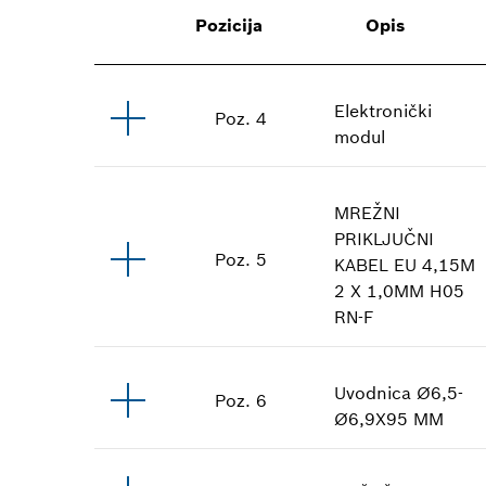
Pozicija
Opis
Elektronički
Poz
.
4
modul
MREŽNI
PRIKLJUČNI
Poz
.
5
KABEL
EU 4,15M
2 X 1,0MM H05
RN-F
Uvodnica
Ø6,5-
Poz
.
6
Ø6,9X95 MM