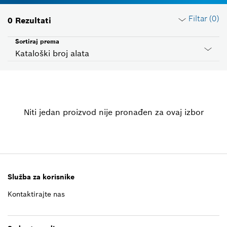
Filtar (
0
)
0
Rezultati
Sortiraj prema
Kataloški broj alata
Resetiraj filtre
Niti jedan proizvod nije pronađen za ovaj izbor
Grupa proizvoda
Odaberi
Napon
Odaberi
Služba za korisnike
Kontaktirajte nas
Zemlja ID
Odaberi