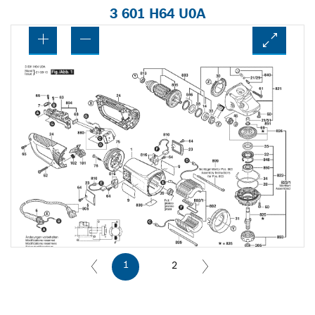
3 601 H64 U0A
1
2