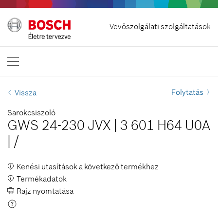
Szerződés visszavonása
Vevőszolgálati szolgáltatások
Bosch Professional
Lépjen velünk kapcsolatba
Magyarország
HU
Folytatás
Vissza
Sarokcsiszoló
GWS 24-230 JVX
|
3 601 H64 U0A
|
/
Kenési utasítások a következő termékhez
Termékadatok
Rajz nyomtatása