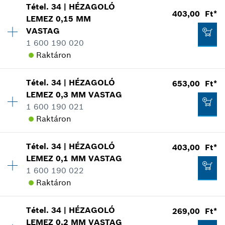
Tétel
.
34
|
HÉZAGOLÓ
Elérhetőség
1
403,00 Ft*
LEMEZ
0,15 MM
Árcsoport
:
12
Kosárba teszem
VASTAG
403,00 Ft*
Tartalék alkatrész információ
1 600 190 020
Hol kerül használatra
*
A feltüntetett árak ajánlott bruttó
Raktáron
Az ábrán látható
kiskereskedelmi árak
Tétel
.
34
|
HÉZAGOLÓ
653,00 Ft*
Elérhetőség
1
Kosárba teszem
LEMEZ
0,3 MM
VASTAG
Árcsoport
:
11
1 600 190 021
Tartalék alkatrész információ
Raktáron
Hol kerül használatra
564,00 Ft*
Az ábrán látható
*
A feltüntetett árak ajánlott bruttó
Tétel
.
34
|
HÉZAGOLÓ
403,00 Ft*
Elérhetőség
1
kiskereskedelmi árak
LEMEZ
0,1 MM
VASTAG
Árcsoport
:
13
1 600 190 022
Tartalék alkatrész információ
Kosárba teszem
Raktáron
Hol kerül használatra
Az ábrán látható
403,00 Ft*
Tétel
.
34
|
HÉZAGOLÓ
269,00 Ft*
Elérhetőség
1
*
A feltüntetett árak ajánlott bruttó
LEMEZ
0,2 MM
VASTAG
Árcsoport
:
11