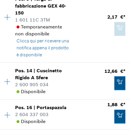
Disponibilità
1
*
Inclusa IVA
fabbricazione
GEX 40-
Gruppo prezzo
:
13
150
Informazioni parti di ricambio
2,17 €*
Aggiungere al carrello
1 601 11C 3TM
Applicazione del ricambio
Temporaneamente
Mostrare nell'illustrazione
12,66 €*
non disponibile
*
Inclusa IVA
Clicca qui
per ricevere una
notifica appena il prodotto
è disponibile
Aggiungere al carrello
2,17 €*
Disponibilità
1
Pos
.
14
|
Cuscinetto
12,66 €*
Gruppo prezzo
:
13
*
Inclusa IVA
Rigido A Sfere
Informazioni parti di ricambio
2 600 905 034
Applicazione del ricambio
Disponibile
Aggiungere al carrello
Mostrare nell'illustrazione
1,88 €*
Pos
.
16
|
Portaspazola
Disponibilità
1
2 604 337 003
Gruppo prezzo
:
25
Disponibile
Informazioni parti di ricambio
Applicazione del ricambio