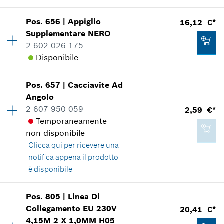
Mostrare nell'illustrazione
11,25 €*
Pos
.
656
|
Appiglio
16,12 €*
Disponibilità
1
*
Inclusa IVA
Supplementare
NERO
Gruppo prezzo
:
35
2 602 026 175
Informazioni parti di ricambio
Aggiungere al carrello
Disponibile
Applicazione del ricambio
Mostrare nell'illustrazione
0,90 €*
Pos
.
657
|
Cacciavite Ad
Disponibilità
1
*
Inclusa IVA
Angolo
Gruppo prezzo
:
27
2 607 950 059
2,59 €*
Informazioni parti di ricambio
Aggiungere al carrello
Temporaneamente
Applicazione del ricambio
non disponibile
Mostrare nell'illustrazione
42,20 €*
Clicca qui
per ricevere una
*
Inclusa IVA
notifica appena il prodotto
è disponibile
Aggiungere al carrello
Disponibilità
1
Pos
.
805
|
Linea Di
16,12 €*
Gruppo prezzo
:
14
Collegamento
EU 230V
20,41 €*
*
Inclusa IVA
Informazioni parti di ricambio
4,15M 2 X 1,0MM H05