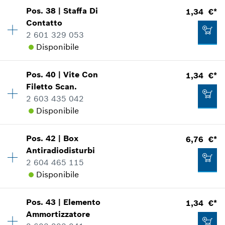
Pos
.
38
|
Staffa Di
1,34 €*
Disponibilità
4
Contatto
Gruppo prezzo
:
10
2 601 329 053
Informazioni parti di ricambio
Disponibile
Applicazione del ricambio
Mostrare nell'illustrazione
1,34 €*
Pos
.
40
|
Vite Con
1,34 €*
Disponibilità
1
*
Inclusa IVA
Filetto Scan.
Gruppo prezzo
:
11
2 603 435 042
Informazioni parti di ricambio
Aggiungere al carrello
Disponibile
Applicazione del ricambio
Mostrare nell'illustrazione
0,90 €*
Pos
.
42
|
Box
6,76 €*
Disponibilità
4
*
Inclusa IVA
Antiradiodisturbi
Gruppo prezzo
:
11
2 604 465 115
Informazioni parti di ricambio
Aggiungere al carrello
Disponibile
Applicazione del ricambio
Mostrare nell'illustrazione
1,34 €*
Pos
.
43
|
Elemento
1,34 €*
Disponibilità
2
*
Inclusa IVA
Ammortizzatore
Gruppo prezzo
:
20