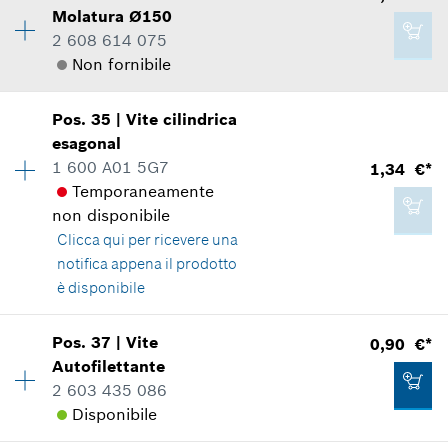
*
Inclusa IVA
Molatura
Ø150
Gruppo prezzo
:
23
2 608 614 075
Informazioni parti di ricambio
Aggiungere al carrello
Non fornibile
Applicazione del ricambio
Mostrare nell'illustrazione
1,34 €*
Pos
.
35
|
Vite cilindrica
Disponibilità
1
*
Inclusa IVA
esagonal
Gruppo prezzo
:
37
1 600 A01 5G7
1,34 €*
Informazioni parti di ricambio
Aggiungere al carrello
Temporaneamente
Applicazione del ricambio
non disponibile
Mostrare nell'illustrazione
9,87 €*
Clicca qui
per ricevere una
*
Inclusa IVA
notifica appena il prodotto
è disponibile
Aggiungere al carrello
Pos
.
37
|
Vite
0,90 €*
51,24 €*
Disponibilità
1
Autofilettante
Gruppo prezzo
:
11
*
Inclusa IVA
2 603 435 086
Informazioni parti di ricambio
Disponibile
Applicazione del ricambio
Mostrare nell'illustrazione
Aggiungere al carrello