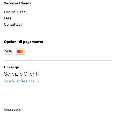
Servizio Clienti
*
Inclusa IVA
Ordine e resi
FAQ
Aggiungere al carrello
25,77 €*
Contattaci
*
Inclusa IVA
Opzioni di pagamento
Aggiungere al carrello
tu sei qui
Servizio Clienti
Bosch Professional
Impressum