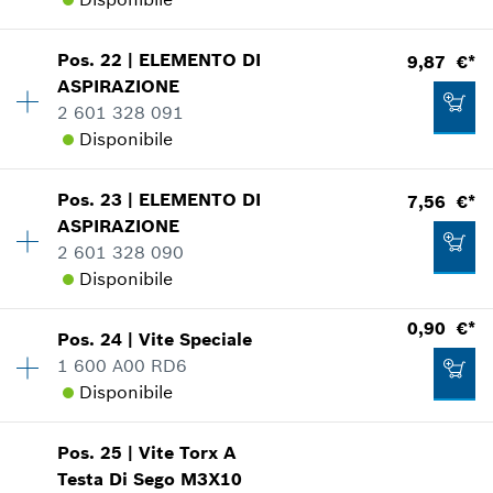
Applicazione del ricambio
Mostrare nell'illustrazione
Aggiungere al carrello
Disponibilità
1
Pos
.
22
|
ELEMENTO DI
9,87 €*
Gruppo prezzo
:
33
ASPIRAZIONE
Informazioni parti di ricambio
2 601 328 091
Applicazione del ricambio
Disponibile
Mostrare nell'illustrazione
2,17 €*
Pos
.
23
|
ELEMENTO DI
7,56 €*
Disponibilità
1
*
Inclusa IVA
ASPIRAZIONE
Gruppo prezzo
:
23
2 601 328 090
Informazioni parti di ricambio
Aggiungere al carrello
Disponibile
Applicazione del ricambio
33,88 €*
Mostrare nell'illustrazione
*
Inclusa IVA
0,90 €*
Pos
.
24
|
Vite Speciale
Disponibilità
1
1 600 A00 RD6
Gruppo prezzo
:
21
Aggiungere al carrello
Disponibile
Informazioni parti di ricambio
Applicazione del ricambio
Mostrare nell'illustrazione
9,87 €*
Pos
.
25
|
Vite Torx A
Disponibilità
2
Testa Di Sego
M3X10
Gruppo prezzo
:
10
*
Inclusa IVA