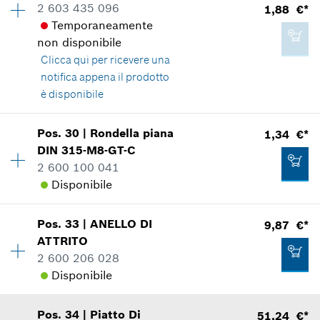
2 603 435 096
1,88 €*
Informazioni parti di ricambio
Temporaneamente
Applicazione del ricambio
Aggiungere al carrello
non disponibile
Mostrare nell'illustrazione
Clicca qui
per ricevere una
7,56 €*
notifica appena il prodotto
*
Inclusa IVA
è disponibile
Aggiungere al carrello
Pos
.
30
|
Rondella piana
1,34 €*
0,90 €*
Disponibilità
3
DIN 315-M8-GT-C
Gruppo prezzo
:
12
*
Inclusa IVA
2 600 100 041
Informazioni parti di ricambio
Disponibile
Applicazione del ricambio
Mostrare nell'illustrazione
Aggiungere al carrello
Pos
.
33
|
ANELLO DI
9,87 €*
Disponibilità
1
ATTRITO
Gruppo prezzo
:
11
2 600 206 028
Informazioni parti di ricambio
Disponibile
Applicazione del ricambio
Mostrare nell'illustrazione
1,88 €*
Pos
.
34
|
Piatto Di
51,24 €*
Disponibilità
1