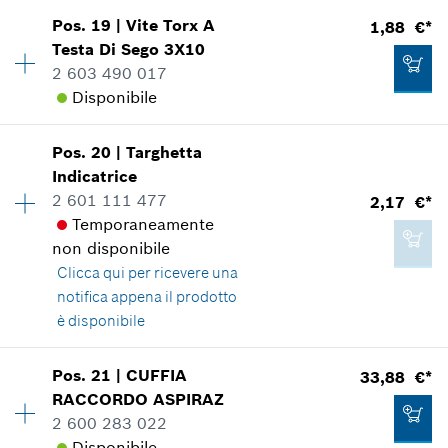
2,17 €*
Mostrare nell'illustrazione
Pos
.
19
|
Vite Torx A
1,88 €*
Disponibilità
2
*
Inclusa IVA
Testa Di Sego
3X10
Gruppo prezzo
:
12
2 603 490 017
Informazioni parti di ricambio
Aggiungere al carrello
Disponibile
Applicazione del ricambio
Mostrare nell'illustrazione
12,66 €*
Pos
.
20
|
Targhetta
Disponibilità
4
Indicatrice
Gruppo prezzo
:
12
*
Inclusa IVA
2 601 111 477
2,17 €*
Informazioni parti di ricambio
Temporaneamente
Applicazione del ricambio
Aggiungere al carrello
non disponibile
Mostrare nell'illustrazione
1,88 €*
Clicca qui
per ricevere una
*
Inclusa IVA
notifica appena il prodotto
è disponibile
Aggiungere al carrello
Pos
.
21
|
CUFFIA
33,88 €*
1,88 €*
Disponibilità
1
RACCORDO ASPIRAZ
Gruppo prezzo
:
13
*
Inclusa IVA
2 600 283 022
Informazioni parti di ricambio
Disponibile