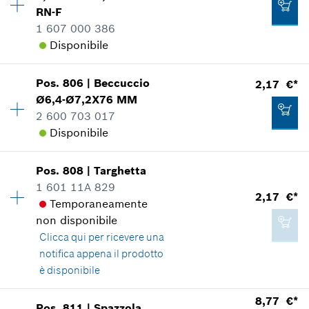
Applicazione del ricambio
RN-F
Mostrare nell'illustrazione
1 607 000 386
Aggiungere al carrello
Disponibile
Pos
.
806
|
Beccuccio
2,17 €*
Disponibilità
1
Ø6,4-Ø7,2X76 MM
2,59 €*
Gruppo prezzo
:
29
2 600 703 017
Informazioni parti di ricambio
*
Inclusa IVA
Disponibile
Applicazione del ricambio
Mostrare nell'illustrazione
Aggiungere al carrello
Pos
.
808
|
Targhetta
Disponibilità
1
1 601 11A 829
Gruppo prezzo
:
13
2,17 €*
Temporaneamente
Informazioni parti di ricambio
non disponibile
Applicazione del ricambio
Clicca qui
per ricevere una
Mostrare nell'illustrazione
20,41 €*
notifica appena il prodotto
*
Inclusa IVA
è disponibile
Disponibilità
1
8,77 €*
Aggiungere al carrello
Pos
.
811
|
Spazzola