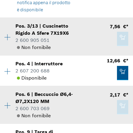
notifica appena il prodotto
*
Inclusa IVA
è disponibile
Disponibilità
1
Aggiungere al carrello
Pos
.
3/13
|
Cuscinetto
7,56 €*
Gruppo prezzo
:
15
Rigido A Sfere
7X19X6
62,55 €*
Informazioni parti di ricambio
2 600 905 051
*
Inclusa IVA
Applicazione del ricambio
Non fornibile
Mostrare nell'illustrazione
Disponibilità
1
12,66 €*
Aggiungere al carrello
Pos
.
4
|
Interruttore
Gruppo prezzo
:
21
2 607 200 688
Informazioni parti di ricambio
Disponibile
Applicazione del ricambio
3,11 €*
Mostrare nell'illustrazione
Pos
.
6
|
Beccuccio
Ø6,4-
2,17 €*
Disponibilità
1
*
Inclusa IVA
Ø7,2X120 MM
Gruppo prezzo
:
25
2 600 703 069
Informazioni parti di ricambio
Aggiungere al carrello
Non fornibile
Applicazione del ricambio
Mostrare nell'illustrazione
7,56 €*
Pos
.
9
|
Targa di