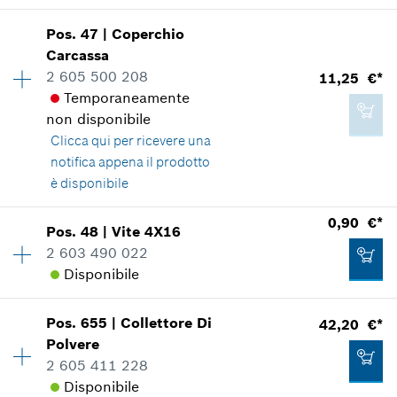
Mostrare nell'illustrazione
*
Inclusa IVA
Pos
.
47
|
Coperchio
Disponibilità
5
Carcassa
Gruppo prezzo
:
10
Aggiungere al carrello
2 605 500 208
11,25 €*
Informazioni parti di ricambio
Temporaneamente
Applicazione del ricambio
non disponibile
Mostrare nell'illustrazione
2,17 €*
Clicca qui
per ricevere una
*
Inclusa IVA
notifica appena il prodotto
è disponibile
Aggiungere al carrello
Disponibilità
1
0,90 €*
Pos
.
48
|
Vite
4X16
0,90 €*
Gruppo prezzo
:
24
2 603 490 022
*
Inclusa IVA
Informazioni parti di ricambio
Disponibile
Applicazione del ricambio
Mostrare nell'illustrazione
Aggiungere al carrello
Pos
.
655
|
Collettore Di
42,20 €*
Disponibilità
2
Polvere
Gruppo prezzo
:
10
2 605 411 228
Informazioni parti di ricambio
Disponibile
Applicazione del ricambio