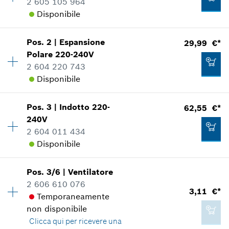
2 605 105 964
Disponibile
Pos
.
2
|
Espansione
29,99 €*
Disponibilità
1
Polare
220-240V
Gruppo prezzo
:
35
2 604 220 743
Informazioni parti di ricambio
Disponibile
Applicazione del ricambio
Mostrare nell'illustrazione
Pos
.
3
|
Indotto
220-
62,55 €*
Disponibilità
1
240V
Gruppo prezzo
:
32
2 604 011 434
Informazioni parti di ricambio
Disponibile
Applicazione del ricambio
Mostrare nell'illustrazione
42,20 €*
Pos
.
3/6
|
Ventilatore
Disponibilità
1
*
Inclusa IVA
2 606 610 076
Gruppo prezzo
:
39
3,11 €*
Temporaneamente
Informazioni parti di ricambio
Aggiungere al carrello
non disponibile
Applicazione del ricambio
Clicca qui
per ricevere una
Mostrare nell'illustrazione
29,99 €*