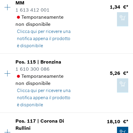
MM
Informazioni parti di ricambio
1,34 €*
1 613 412 001
Applicazione del ricambio
Aggiungere al carrello
Temporaneamente
Mostrare nell'illustrazione
2,59 €*
non disponibile
*
Inclusa IVA
Clicca qui
per ricevere una
notifica appena il prodotto
è disponibile
Aggiungere al carrello
1,34 €*
Disponibilità
2
Pos
.
115
|
Bronzina
Gruppo prezzo
:
11
*
Inclusa IVA
1 610 300 086
5,26 €*
Informazioni parti di ricambio
Temporaneamente
Applicazione del ricambio
non disponibile
Aggiungere al carrello
Mostrare nell'illustrazione
Clicca qui
per ricevere una
notifica appena il prodotto
è disponibile
Pos
.
117
|
Corona Di
18,10 €*
1,34 €*
Disponibilità
1
Rullini
Gruppo prezzo
:
18