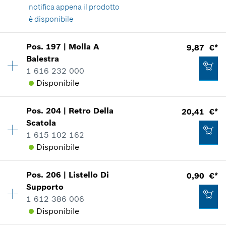
notifica appena il prodotto
è disponibile
Aggiungere al carrello
1,88 €*
Disponibilità
2
Pos
.
197
|
Molla A
9,87 €*
Gruppo prezzo
:
10
*
Inclusa IVA
Balestra
Informazioni parti di ricambio
1 616 232 000
Applicazione del ricambio
Disponibile
Aggiungere al carrello
Mostrare nell'illustrazione
Pos
.
204
|
Retro Della
20,41 €*
Disponibilità
1
Scatola
Gruppo prezzo
:
23
1 615 102 162
Informazioni parti di ricambio
Disponibile
Applicazione del ricambio
0,90 €*
Mostrare nell'illustrazione
*
Inclusa IVA
Pos
.
206
|
Listello Di
0,90 €*
Disponibilità
1
Supporto
Gruppo prezzo
:
29
Aggiungere al carrello
1 612 386 006
Informazioni parti di ricambio
Disponibile
Applicazione del ricambio
Mostrare nell'illustrazione