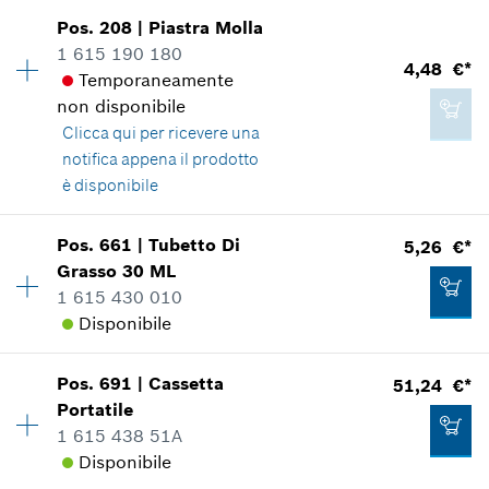
9,87 €*
Pos
.
208
|
Piastra Molla
Disponibilità
1
*
Inclusa IVA
1 615 190 180
Gruppo prezzo
:
10
4,48 €*
Temporaneamente
Informazioni parti di ricambio
Aggiungere al carrello
non disponibile
Applicazione del ricambio
Clicca qui
per ricevere una
Mostrare nell'illustrazione
20,41 €*
notifica appena il prodotto
*
Inclusa IVA
è disponibile
Aggiungere al carrello
Pos
.
661
|
Tubetto Di
5,26 €*
Disponibilità
1
Grasso
30 ML
0,90 €*
Gruppo prezzo
:
17
1 615 430 010
Informazioni parti di ricambio
*
Inclusa IVA
Disponibile
Applicazione del ricambio
Mostrare nell'illustrazione
Aggiungere al carrello
Pos
.
691
|
Cassetta
51,24 €*
Disponibilità
1
Portatile
Gruppo prezzo
:
18
1 615 438 51A
Informazioni parti di ricambio
Disponibile
Applicazione del ricambio
Mostrare nell'illustrazione