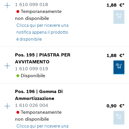
Informazioni parti di ricambio
1 610 099 018
1,88 €*
Aggiungere al carrello
Applicazione del ricambio
Temporaneamente
Mostrare nell'illustrazione
non disponibile
16,12 €*
Clicca qui
per ricevere una
*
Inclusa IVA
notifica appena il prodotto
è disponibile
Aggiungere al carrello
5,26 €*
Disponibilità
1
Pos
.
195
|
PIASTRA PER
1,88 €*
Gruppo prezzo
:
12
*
Inclusa IVA
AVVITAMENTO
Informazioni parti di ricambio
1 610 099 019
Applicazione del ricambio
Disponibile
Aggiungere al carrello
Mostrare nell'illustrazione
Disponibilità
1
Pos
.
196
|
Gomma Di
Gruppo prezzo
:
12
Ammortizzazione
Informazioni parti di ricambio
1 610 026 004
0,90 €*
Applicazione del ricambio
Temporaneamente
1,88 €*
Mostrare nell'illustrazione
non disponibile
*
Inclusa IVA
Clicca qui
per ricevere una