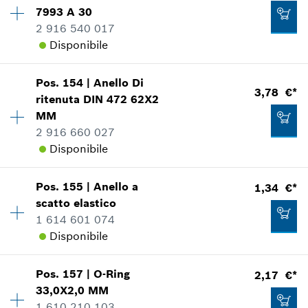
*
Inclusa IVA
Informazioni parti di ricambio
7993 A 30
Applicazione del ricambio
2 916 540 017
Mostrare nell'illustrazione
Disponibile
Aggiungere al carrello
Pos
.
154
|
Anello Di
Disponibilità
1
3,78 €*
ritenuta
DIN 472 62X2
Gruppo prezzo
:
11
MM
1,34 €*
Informazioni parti di ricambio
2 916 660 027
Applicazione del ricambio
*
Inclusa IVA
Disponibile
Mostrare nell'illustrazione
Aggiungere al carrello
Pos
.
155
|
Anello a
1,34 €*
Disponibilità
1
scatto elastico
Gruppo prezzo
:
16
1 614 601 074
Informazioni parti di ricambio
Disponibile
Applicazione del ricambio
1,34 €*
Mostrare nell'illustrazione
*
Inclusa IVA
Pos
.
157
|
O-Ring
2,17 €*
Disponibilità
2
33,0X2,0 MM
Gruppo prezzo
:
11
Aggiungere al carrello
1 610 210 103
Informazioni parti di ricambio