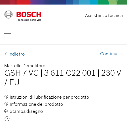
Recedere dal contratto
Assistenza tecnica
Bosch Professional
Contattaci
Italia
IT
Continua
Indietro
Martello Demolitore
GSH 7 VC
|
3 611 C22 001
|
230 V
/
EU
Istruzioni di lubrificazione per prodotto
Informazione del prodotto
Stampa disegno