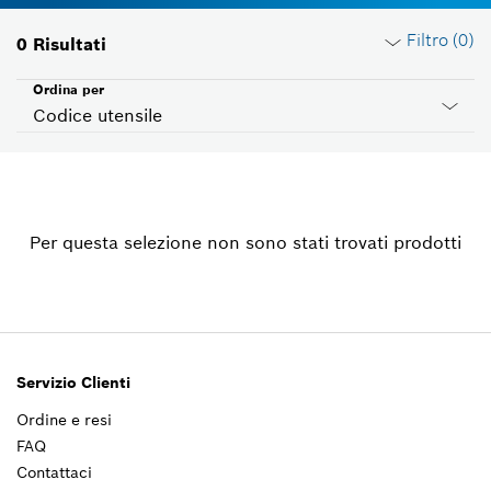
Filtro (
0
)
0
Risultati
Ordina per
Codice utensile
Reset filtri
Per questa selezione non sono stati trovati prodotti
Gruppo prodotto
Si prega di selezionare
Tensione
Si prega di selezionare
Servizio Clienti
Ordine e resi
Paese ID
FAQ
Si prega di selezionare
Contattaci