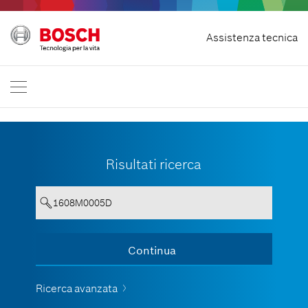
Recedere dal contratto
Assistenza tecnica
Bosch Professional
Contattaci
Italia
IT
Risultati ricerca
Digitare minimo 3 caratteri
Continua
vedere tutti i codici
Ricerca avanzata