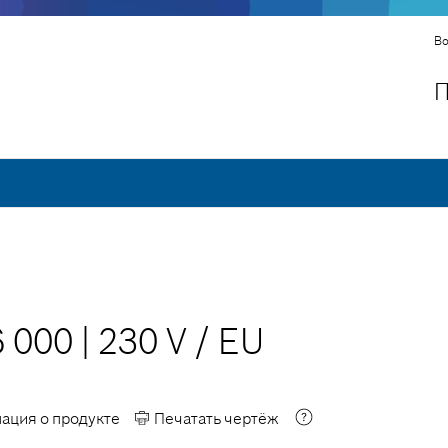
Bo
П
6 000
|
230 V
/
EU
ция о продукте
Печатать чертёж