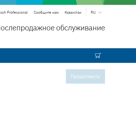
sch Professional
Сообщите нам
Казахстан
RU
RU
| русский
ослепродажное обслуживание
EN
| English
Продолжить