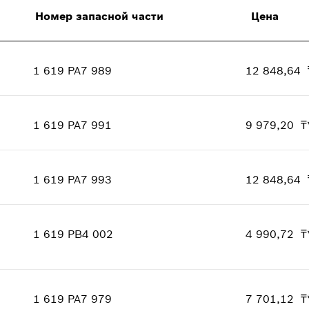
Номер запасной части
Цена
1 619 PA7 989
12 848,64 
Количество
1
Ценовая группа
:
31
1 619 PA7 991
9 979,20 ₸
Информация о запасных частях
Количество
1
где используется
Ценовая группа
:
29
Показать в иллюстрациях
1 619 PA7 993
12 848,64 
Информация о запасных частях
Количество
1
где используется
Ценовая группа
:
31
Показать в иллюстрациях
1 619 PB4 002
4 990,72 ₸
Информация о запасных частях
где используется
Количество
1
Показать в иллюстрациях
Ценовая группа
:
23
1 619 PA7 979
7 701,12 ₸