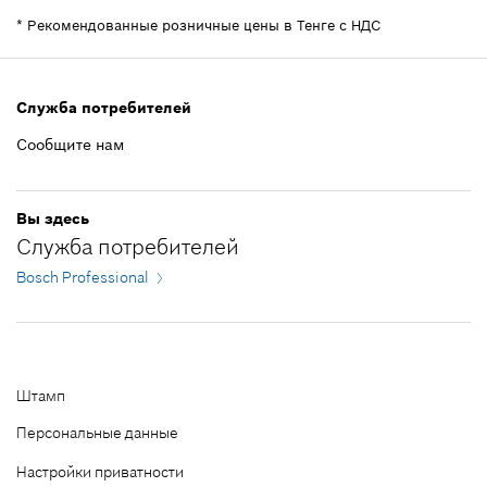
Информация о запасных частях
*
Рекомендованные розничные цены в Тенге c НДС
Добавить в корзину
где используется
Показать в иллюстрациях
9 979,20 ₸*
Служба потребителей
*
Рекомендованные розничные цены в Тенге c
НДС
Сообщите нам
Добавить в корзину
18 850,72 ₸*
Вы здесь
Служба потребителей
*
Рекомендованные розничные цены в Тенге c
Bosch Professional
НДС
Добавить в корзину
Штамп
Персональные данные
Настройки приватности