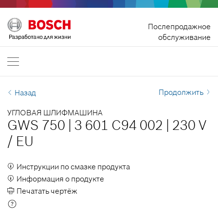
На главную
Послепродажное
Bosch Professional
обслуживание
Сообщите нам
Казахстан
RU
RU
| русский
EN
| English
Продолжить
Назад
УГЛОВАЯ ШЛИФМАШИНА
GWS 750
|
3 601 C94 002
|
230 V
/
EU
Инструкции по смазке продукта
Информация о продукте
Печатать чертёж