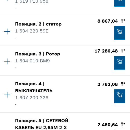
1 619 P10 958
-
8 867,04 ₸*
Позиция
.
2
|
статор
Количество
1
1 604 220 59E
Ценовая группа
:
14
-
Информация о запасных частях
где используется
Количество
1
17 280,48 ₸*
Показать в иллюстрациях
Позиция
.
3
|
Ротор
Ценовая группа
:
28
1 604 010 BM9
Информация о запасных частях
-
где используется
Количество
1
Показать в иллюстрациях
Позиция
.
4
|
2 782,08 ₸*
Ценовая группа
:
33
1 238,72 ₸*
ВЫКЛЮЧАТЕЛЬ
Информация о запасных частях
1 607 200 326
*
Рекомендованные розничные цены в Тенге c
где используется
-
НДС
Показать в иллюстрациях
8 867,04 ₸*
Позиция
.
5
|
СЕТЕВОЙ
Количество
1
Добавить в корзину
*
Рекомендованные розничные цены в Тенге c
2 460,64 ₸*
КАБЕЛЬ
EU 2,65M 2 X
Ценовая группа
:
19
НДС