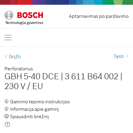
Pradžia
Aptarnavimas po pardavimo
Bosch Professional
Susisiekite su mumis
Lietuva
LT
LT
| Lietuvių
EN
| English
Tęsti
Grįžti
Perforatorius
GBH 5-40 DCE
|
3 611 B64 002
|
230 V
/
EU
Gaminio tepimo instrukcijos
Informacija apie gaminį
Spausdinti brėžinį