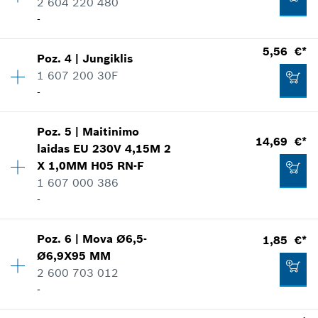
2 604 220 480
-
5,56 €*
Poz
.
4
|
Jungiklis
Kiekis
1
1 607 200 30F
Kainos grupė
:
29
-
Informacija apie atsargines dalis
kur naudojama
Parodyti iliustracijoje
Poz
.
5
|
Maitinimo
Kiekis
1
14,69 €*
laidas
EU 230V 4,15M 2
Kainos grupė
:
21
X 1,0MM H05 RN-F
Informacija apie atsargines dalis
1 607 000 386
kur naudojama
-
Parodyti iliustracijoje
14,69 €*
Poz
.
6
|
Mova
Ø6,5-
1,85 €*
Kiekis
1
*
Rekomenduojama pardavimo kaina be PVM
Ø6,9X95 MM
Kainos grupė
:
29
2 600 703 012
Informacija apie atsargines dalis
Dėti į krepšelį
-
kur naudojama
5,56 €*
Parodyti iliustracijoje