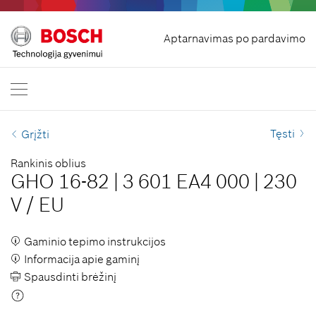
Pradžia
Aptarnavimas po pardavimo
Bosch Professional
Susisiekite su mumis
Lietuva
LT
LT
| Lietuvių
EN
| English
Tęsti
Grįžti
Rankinis oblius
GHO 16-82
|
3 601 EA4 000
|
230
V
/
EU
Gaminio tepimo instrukcijos
Informacija apie gaminį
Spausdinti brėžinį