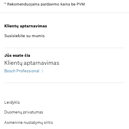
Dėti į krepšelį
Informacija apie atsargines dalis
*
Rekomenduojama pardavimo kaina be PVM
kur naudojama
Parodyti iliustracijoje
7,28 €*
Klientų aptarnavimas
*
Rekomenduojama pardavimo kaina be PVM
Susisiekite su mumis
Dėti į krepšelį
50,51 €*
Jūs esate čia
Klientų aptarnavimas
*
Rekomenduojama pardavimo kaina be PVM
Bosch Professional
Dėti į krepšelį
Leidykla
Duomenų privatumas
Asmeninė nustatymų sritis