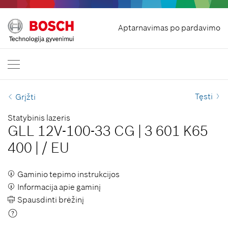
Pradžia
Aptarnavimas po pardavimo
Bosch Professional
Susisiekite su mumis
Lietuva
LT
LT
| Lietuvių
EN
| English
Tęsti
Grįžti
Statybinis lazeris
GLL 12V-100-33 CG
|
3 601 K65
400
|
/
EU
Gaminio tepimo instrukcijos
Informacija apie gaminį
Spausdinti brėžinį