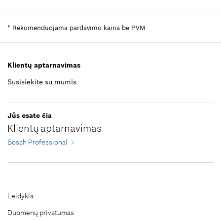
Kainos grupė
:
10
*
Rekomenduojama pardavimo kaina be PVM
Informacija apie atsargines dalis
*
Rekomenduojama pardavimo kaina be PVM
Dėti į krepšelį
kur naudojama
Parodyti iliustracijoje
12,94 €*
Klientų aptarnavimas
*
Rekomenduojama pardavimo kaina be PVM
Susisiekite su mumis
Dėti į krepšelį
0,59 €*
Jūs esate čia
*
Rekomenduojama pardavimo kaina be PVM
Klientų aptarnavimas
Bosch Professional
Dėti į krepšelį
Leidykla
Duomenų privatumas