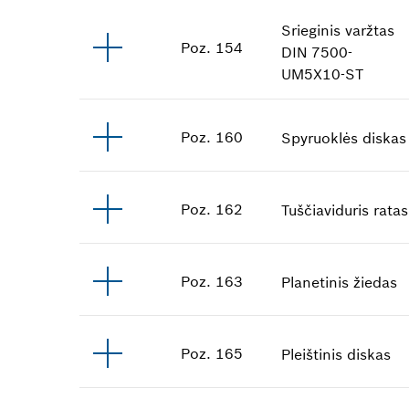
Srieginis varžtas
Poz
.
154
DIN 7500-
UM5X10-ST
Poz
.
160
Spyruoklės diskas
Poz
.
162
Tuščiaviduris ratas
Poz
.
163
Planetinis žiedas
Poz
.
165
Pleištinis diskas