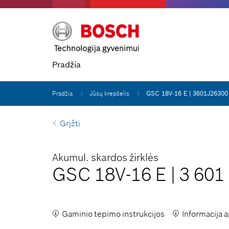
Pradžia
Pradžia
Jūsų krepšelis
GSC 18V-16 E | 3601J26300
Grįžti
Akumul. skardos žirklės
GSC 18V-16 E
|
3 601
Gaminio tepimo instrukcijos
Informacija 