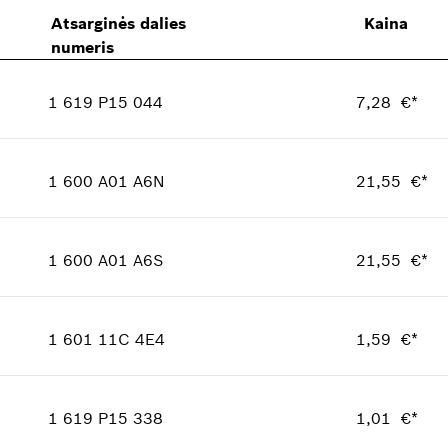
Atsarginės dalies
Kaina
numeris
1 619 P15 044
7,28 €*
Kiekis
1
Kainos grupė
:
23
1 600 A01 A6N
21,55 €*
Informacija apie atsargines dalis
Kiekis
1
kur naudojama
Kainos grupė
:
32
Parodyti iliustracijoje
1 600 A01 A6S
21,55 €*
Informacija apie atsargines dalis
Kiekis
1
kur naudojama
Kainos grupė
:
32
Parodyti iliustracijoje
1 601 11C 4E4
1,59 €*
Informacija apie atsargines dalis
Kiekis
1
kur naudojama
Kainos grupė
:
13
Parodyti iliustracijoje
1 619 P15 338
1,01 €*
Informacija apie atsargines dalis