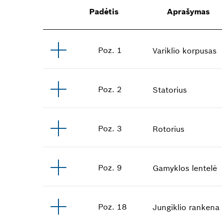
Padėtis
Aprašymas
Poz
.
1
Variklio korpusas
Poz
.
2
Statorius
Poz
.
3
Rotorius
Poz
.
9
Gamyklos lentelė
Poz
.
18
Jungiklio rankena