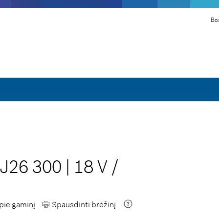
Bo
 J26 300
|
18 V
/
apie gaminį
Spausdinti brėžinį