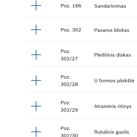
Poz
.
166
Sandarinimas
Poz
.
302
Pavaros blokas
Poz
.
Pleištinis diskas
302/27
Poz
.
U formos plokštė
302/28
Poz
.
Atraminis ritinys
302/29
Poz
.
Rutulinis guolis
302/30