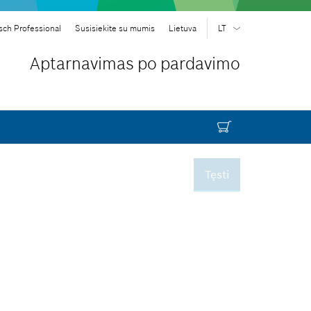
sch Professional
Susisiekite su mumis
Lietuva
LT
LT
| Lietuvių
Aptarnavimas po pardavimo
EN
| English
Tęsti