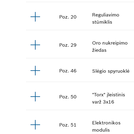
Reguliavimo
Poz
.
20
stūmiklis
Oro nukreipimo
Poz
.
29
žiedas
Poz
.
46
Slėgio spyruoklė
"Torx" įleistinis
Poz
.
50
varž
3x16
Elektronikos
Poz
.
51
modulis