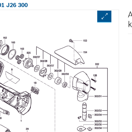
01 J26 300
A
k