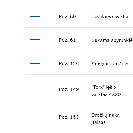
Poz
.
60
Pasukimo svirtis
Poz
.
61
Sukama spyruoklė
Poz
.
126
Srieginis varžtas
"Torx" lęšio
Poz
.
149
varžtas
4X20
Drožlių nukr.
Poz
.
153
įtaisas